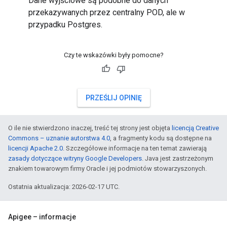
Dane wyjściowe są podobne do danych
przekazywanych przez centralny POD, ale w
przypadku Postgres.
Czy te wskazówki były pomocne?
PRZEŚLIJ OPINIĘ
O ile nie stwierdzono inaczej, treść tej strony jest objęta
licencją Creative
Commons – uznanie autorstwa 4.0
, a fragmenty kodu są dostępne na
licencji Apache 2.0
. Szczegółowe informacje na ten temat zawierają
zasady dotyczące witryny Google Developers
. Java jest zastrzeżonym
znakiem towarowym firmy Oracle i jej podmiotów stowarzyszonych.
Ostatnia aktualizacja: 2026-02-17 UTC.
Apigee – informacje