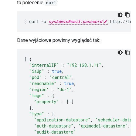
to polecenie
curl
:
curl -u 
sysAdminEmail:password
 http://loc
Dane wyjściowe powinny wyglądać tak:
[
{
"internalIP"
:
"192.168.1.11"
,
"isUp"
:
true
,
"pod"
:
"central"
,
"reachable"
:
true
,
"region"
:
"dc-1"
,
"tags"
:
{
"property"
:
[
]
},
"type"
:
[
"application-datastore"
,
"scheduler-datas
"auth-datastore"
,
"apimodel-datastore"
,
"
"audit-datastore"