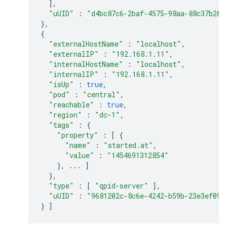
],
"uUID"
:
"d4bc87c6-2baf-4575-98aa-88c37b260
},
{
"externalHostName"
:
"localhost"
,
"externalIP"
:
"192.168.1.11"
,
"internalHostName"
:
"localhost"
,
"internalIP"
:
"192.168.1.11"
,
"isUp"
:
true
,
"pod"
:
"central"
,
"reachable"
:
true
,
"region"
:
"dc-1"
,
"tags"
:
{
"property"
:
[
{
"name"
:
"started.at"
,
"value"
:
"1454691312854"
},
...
]
},
"type"
:
[
"qpid-server"
],
"uUID"
:
"9681202c-8c6e-4242-b59b-23e3ef092
}
]