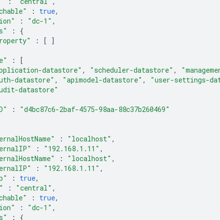
"
:
"central"
,
chable"
:
true
,
ion"
:
"dc-1"
,
s"
:
{
roperty"
:
[
]
e"
:
[
pplication-datastore"
,
"scheduler-datastore"
,
"manageme
uth-datastore"
,
"apimodel-datastore"
,
"user-settings-da
udit-datastore"
D"
:
"d4bc87c6-2baf-4575-98aa-88c37b260469"
ernalHostName"
:
"localhost"
,
ernalIP"
:
"192.168.1.11"
,
ernalHostName"
:
"localhost"
,
ernalIP"
:
"192.168.1.11"
,
p"
:
true
,
"
:
"central"
,
chable"
:
true
,
ion"
:
"dc-1"
,
s"
:
{