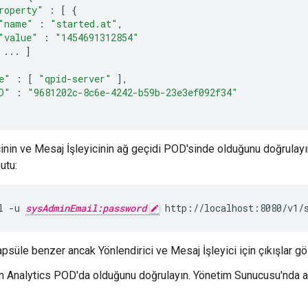
roperty"
:
[
{
"name"
:
"started.at"
,
"value"
:
"1454691312854"
...
]
e"
:
[
"qpid-server"
],
D"
:
"9681202c-8c6e-4242-b59b-23e3ef092f34"
cinin ve Mesaj İşleyicinin ağ geçidi POD'sinde olduğunu doğrulay
utu:
l -u 
sysAdminEmail:password
 http://localhost:8080/v1/
psüle benzer ancak Yönlendirici ve Mesaj İşleyici için çıkışlar göst
n Analytics POD'da olduğunu doğrulayın. Yönetim Sunucusu'nda aş