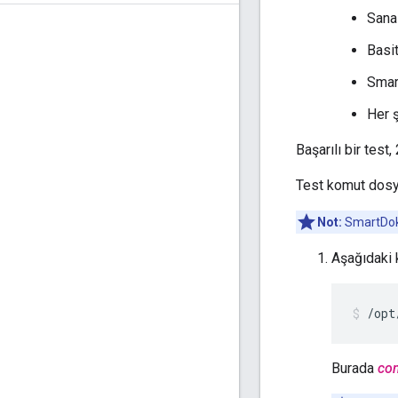
Sanal
Basit
Smart
Her ş
Başarılı bir test
Test komut dosyal
Not:
SmartDoküm
Aşağıdaki k
/opt
Burada
con