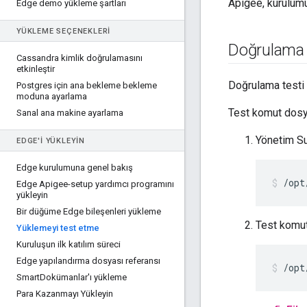
Apigee, kurulumu
Edge demo yükleme şartları
YÜKLEME SEÇENEKLERI
Doğrulama t
Cassandra kimlik doğrulamasını
etkinleştir
Doğrulama testi s
Postgres için ana bekleme bekleme
moduna ayarlama
Test komut dosyal
Sanal ana makine ayarlama
Yönetim S
EDGE'I YÜKLEYIN
Edge kurulumuna genel bakış
/opt
Edge Apigee-setup yardımcı programını
yükleyin
Bir düğüme Edge bileşenleri yükleme
Test komut
Yüklemeyi test etme
Kuruluşun ilk katılım süreci
Edge yapılandırma dosyası referansı
/opt
Smart
Dokümanlar'ı yükleme
Para Kazanmayı Yükleyin