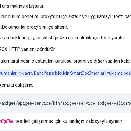
 ana makine oluşturur.
 bir durum denetimi proxy'sini içe aktarır ve uygulamayı "test" 
Dokümanlar proxy'sini içe aktarır.
eyin beklendiği gibi çalıştığından emin olmak için testi yürütür.
, 20X HTTP yanıtını döndürür.
arı tarafından oluşturulan kuruluşu, ortamı ve diğer yapıları kaldı
anlar'ı tıklayın. Daha fazla bilgi için
SmartDokümanlar'ı yükleme
başl
omutu çalıştırın:
/apigee/apigee-service/bin/apigee-service apigee-validat
figFile
, testleri çalıştırmak için kullandığınız dosyayla aynıdır.