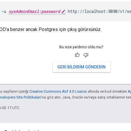
 -u 
sysAdminEmail:password
 http://localhost:8080/v1/s
OD'a benzer ancak Postgres için çıkış görürsünüz.
Bu size yardımcı oldu mu?
GERI BILDIRIM GÖNDERIN
bu sayfanın içeriği
Creative Commons Atıf 4.0 Lisansı
altında ve kod örnekleri
A
elopers Site Politikaları
'na göz atın. Java, Oracle ve/veya satış ortaklarının tesc
6-02-17 UTC.