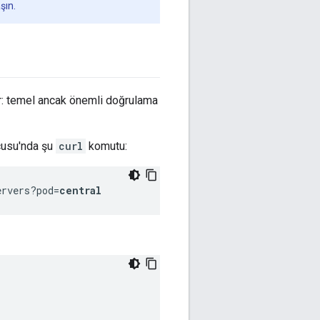
şın.
ir: temel ancak önemli doğrulama
cusu'nda şu
curl
komutu:
ervers?pod=
central