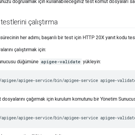
nuzu doğrulamak için kullanabileceğiniz test komut dosyaları sağ
estlerini çalıştırma
ürecinin her adımı, başarılı bir test için HTTP 20X yanıt kodu test
arını çalıştırmak için:
unucusu düğümüne
apigee-validate
yükleyin:
/apigee/apigee-service/bin/apigee-service apigee-validat
 dosyalarını çağırmak için kurulum komutunu bir Yönetim Sunucus
/apigee/apigee-service/bin/apigee-service apigee-validat