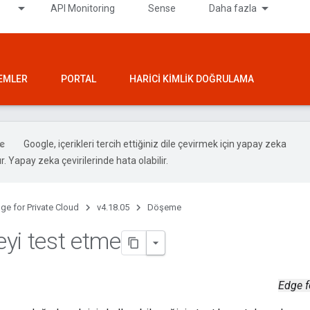
API Monitoring
Sense
Daha fazla
LEMLER
PORTAL
HARICI KIMLIK DOĞRULAMA
Google, içerikleri tercih ettiğiniz dile çevirmek için yapay zeka
ır. Yapay zeka çevirilerinde hata olabilir.
ge for Private Cloud
v4.18.05
Döşeme
yi test etme
Edge f