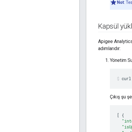
Not
: Te
Kapsül yük
Apigee Analytics
adımlarıdır:
Yönetim S
curl
Çıkış şu şe
[
{
"int
"isU