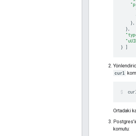
"p
},
},
"typ
"uUI
}
]
Yönlendiri
curl
kom
 cur
Ortadaki ka
Postgres'i
komutu: