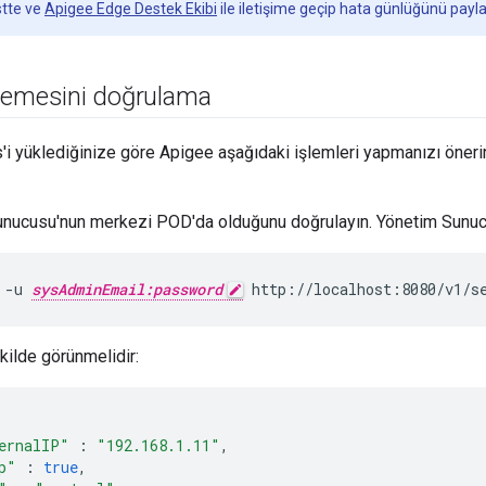
stte ve
Apigee Edge Destek Ekibi
ile iletişime geçip hata günlüğünü payla
lemesini doğrulama
'i yüklediğinize göre Apigee aşağıdaki işlemleri yapmanızı öner
unucusu'nun merkezi POD'da olduğunu doğrulayın. Yönetim Sunu
 -u 
sysAdminEmail:password
 http://localhost:8080/v1/s
kilde görünmelidir:
ernalIP"
:
"192.168.1.11"
,
p"
:
true
,