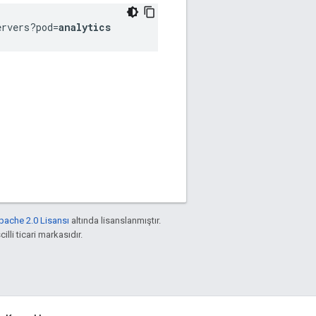
ervers?pod=
analytics
pache 2.0 Lisansı
altında lisanslanmıştır.
illi ticari markasıdır.