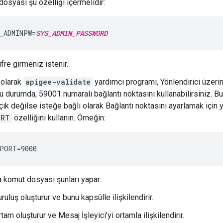
dosyası şu özelliği içermelidir:
_ADMINPW=
SYS_ADMIN_PASSWORD
ifre girmeniz istenir.
 olarak
apigee-validate
yardımcı programı, Yönlendirici üzeri
u durumda, 59001 numaralı bağlantı noktasını kullanabilirsiniz. Bu
çık değilse isteğe bağlı olarak Bağlantı noktasını ayarlamak için
ORT
özelliğini kullanın. Örneğin:
PORT=9000
 komut dosyası şunları yapar:
uruluş oluşturur ve bunu kapsülle ilişkilendirir.
rtam oluşturur ve Mesaj İşleyici'yi ortamla ilişkilendirir.