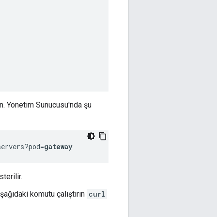
ın. Yönetim Sunucusu'nda şu
servers?pod=
gateway
erilir.
ağıdaki komutu çalıştırın
curl