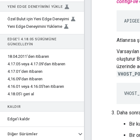
configFile
YENI EDGE DENEYIMINI YÜKLE
Özel Bulut için Yeni Edge Deneyimi
APIGEE
Yeni Edge Deneyimini Yükleme
EDGE'I 4
.
18
.
05 SÜRÜMÜNE
Atlanırsa ş
GÜNCELLEYIN
Varsayılan
18
.
04
.
2011'den itibaren
oluşturur B
4
.
17
.
05 veya 4
.
17
.
09'dan itibaren
üzerinde a
4
.
17
.
01'den itibaren
VHOST_P
4
,
16
.
09'dan itibaren
4
.
16
.
01 veya 4
.
16
.
05'ten itibaren
VHOST_
4
.
18
.
05'i geri al
KALDIR
Daha sonra
Edge'i kaldır
Bir k
Diğer Sürümler
Bir o