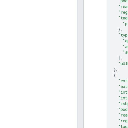
"pod
"rea
"reg
"tag
"p
},
"typ
"a
"a
"a
],
"uUI
},
{
"ext
"ext
"int
"int
"isU
"pod
"rea
"reg
"tag