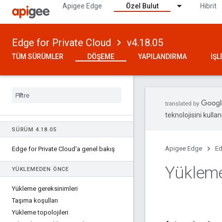
Apigee Edge
Özel Bulut
Hibrit
Edge for Private Cloud
v4.18.05
TÜM SÜRÜMLER
DÖŞEME
YAPILANDIRMA
İŞ
teknolojisini kullan
SÜRÜM 4
.
18
.
05
Apigee Edge
Ed
Edge for Private Cloud'a genel bakış
Yükleme
YÜKLEMEDEN ÖNCE
Yükleme gereksinimleri
Taşıma koşulları
Yükleme topolojileri