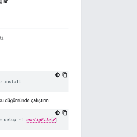
lar.
i.
e install
u düğümünde çalıştırın:
e setup -f 
configFile