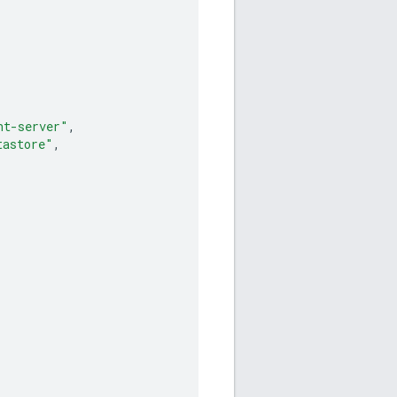
nt-server"
,
tastore"
,