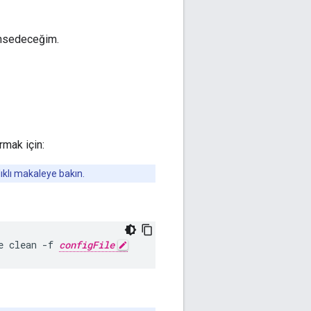
bahsedeceğim.
rmak için:
ıklı makaleye bakın.
e clean -f 
configFile