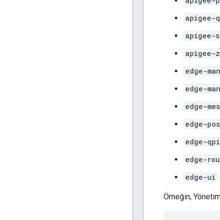
apigee-p
apigee-q
apigee-s
apigee-z
edge-man
edge-ma
edge-mes
edge-pos
edge-qpi
edge-rou
edge-ui
Örneğin, Yönetim