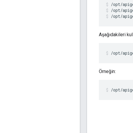
/opt/apig
/opt/apig
Aşağıdakileri ku
/opt/apig
Örneğin:
/opt/apig