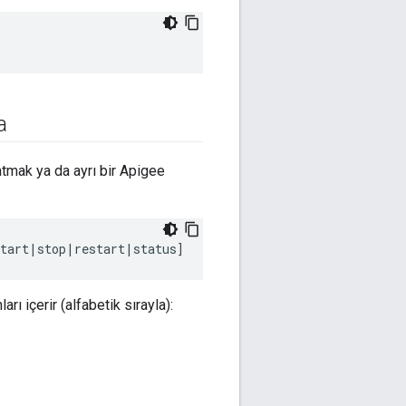
a
tmak ya da ayrı bir Apigee
start|stop|restart|status]
arı içerir (alfabetik sırayla):