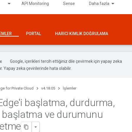
API Monitoring
Sense
Daha fazla
LEMLER
PORTAL
HARICI KIMLIK DOĞRULAMA
Google, içerikleri tercih ettiğiniz dile çevirmek için yapay zeka
ır. Yapay zeka çevirilerinde hata olabilir.
ge for Private Cloud
v4.18.05
İşlemler
Edge'i başlatma
,
durdurma
,
n başlatma ve durumunu
 etme