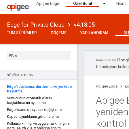
Apigee Edge
Özel Bulut
Hibrit
Edge for Private Cloud
v4.18.05
TÜM SÜRÜMLER
DÖŞEME
YAPILANDIRMA
İŞ
teknolojisini kullan
SÜRÜM 4
.
18
.
05
Apigee Edge
Ed
Edge'i başlatma
,
durdurma ve yeniden
başlatma
Apigee 
Sunucunun otomatik olarak
başlatılmasını ayarlama
yenide
Edge lisans dosyasını değiştirme
Kapsül ayrıntılarını görüntüleme
kontrol
Kullanıcı kimliği ve uygulama kimliğine
göre OAuth 2
.
0 jetonlarına erişimi