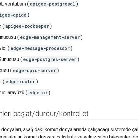
 veritabanı (
apigee-postgresql
)
igee-qpidd
)
 (
apigee-zookeeper
)
unucusu (
edge-management-server
)
ici (
edge-message-processor
)
Sunucusu (
edge-postgres-server
)
cusu (
edge-qpid-server
)
i (
edge-router
)
ıcı arayüzü (
edge-ui
)
leri başlat
/
durdur
/
kontrol et
dosyaları, aşağıdaki komut dosyalarında çalışacağı sistemde çalı
ini algılar: komut dosyası çalıştırılır ve yalnızca bu bileşenleri d