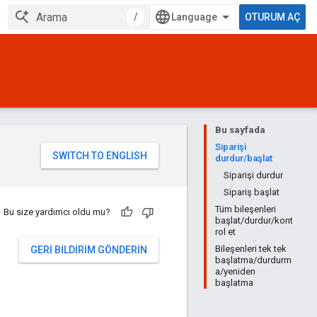
/
OTURUM AÇ
Bu sayfada
Siparişi
durdur/başlat
Siparişi durdur
Sipariş başlat
Tüm bileşenleri
Bu size yardımcı oldu mu?
başlat/durdur/kont
rol et
Bileşenleri tek tek
GERI BILDIRIM GÖNDERIN
başlatma/durdurm
a/yeniden
başlatma