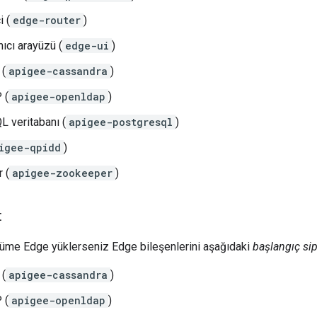
i (
edge-router
)
ıcı arayüzü (
edge-ui
)
 (
apigee-cassandra
)
 (
apigee-openldap
)
 veritabanı (
apigee-postgresql
)
igee-qpidd
)
 (
apigee-zookeeper
)
t
ğüme Edge yüklerseniz Edge bileşenlerini aşağıdaki
başlangıç sip
 (
apigee-cassandra
)
 (
apigee-openldap
)