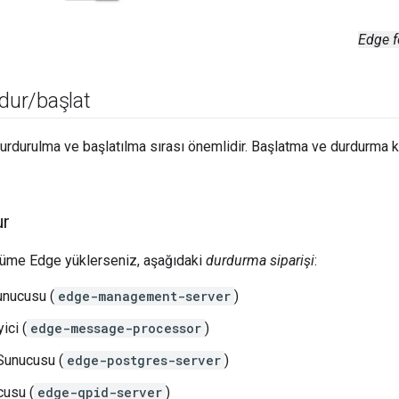
Edge f
rdur
/
başlat
durdurulma ve başlatılma sırası önemlidir. Başlatma ve durdurma k
ur
ğüme Edge yüklerseniz, aşağıdaki
durdurma siparişi
:
unucusu (
edge-management-server
)
ici (
edge-message-processor
)
Sunucusu (
edge-postgres-server
)
cusu (
edge-qpid-server
)