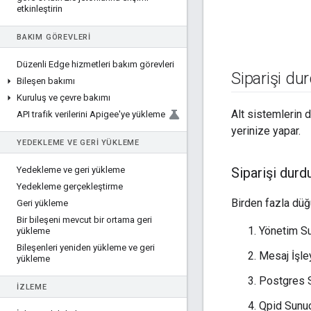
etkinleştirin
BAKIM GÖREVLERI
Düzenli Edge hizmetleri bakım görevleri
Siparişi du
Bileşen bakımı
Kuruluş ve çevre bakımı
Alt sistemlerin 
API trafik verilerini Apigee'ye yükleme
yerinize yapar.
YEDEKLEME VE GERI YÜKLEME
Yedekleme ve geri yükleme
Siparişi durd
Yedekleme gerçekleştirme
Birden fazla dü
Geri yükleme
Bir bileşeni mevcut bir ortama geri
Yönetim S
yükleme
Bileşenleri yeniden yükleme ve geri
Mesaj İşley
yükleme
Postgres 
İZLEME
Qpid Sunu