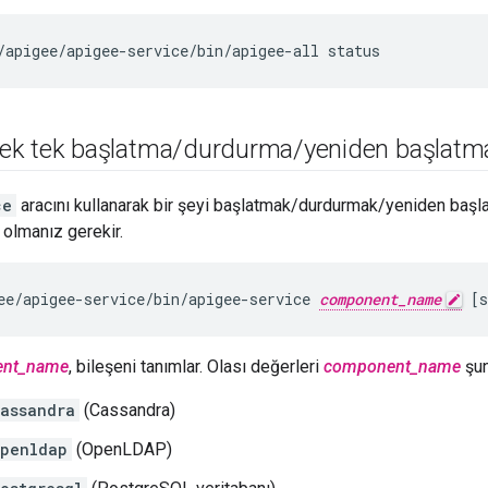
/apigee/apigee-service/bin/apigee-all status
 tek tek başlatma
/
durdurma
/
yeniden başlatm
ce
aracını kullanarak bir şeyi başlatmak/durdurmak/yeniden başla
 olmanız gerekir.
ee/apigee-service/bin/apigee-service 
component_name
 [
nt_name
, bileşeni tanımlar. Olası değerleri
component_name
şunl
assandra
(Cassandra)
penldap
(OpenLDAP)