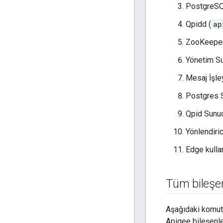
PostgreSQL
Qpidd (
ap
ZooKeeper
Yönetim S
Mesaj İşley
Postgres 
Qpid Sunu
Yönlendiric
Edge kullan
Tüm bileşen
Aşağıdaki komut 
Apigee bileşenler