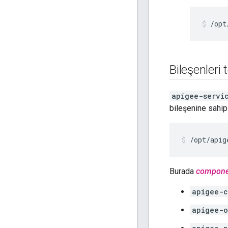
/opt
Bileşenleri
apigee-servi
bileşenine sahip
/opt/apig
Burada
compone
apigee-c
apigee-o