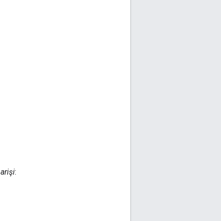
arişi
: