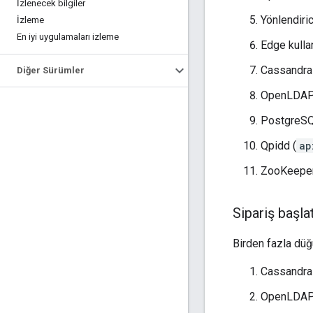
İzlenecek bilgiler
Yönlendiric
İzleme
En iyi uygulamaları izleme
Edge kullan
Cassandra
Diğer Sürümler
OpenLDAP
PostgreSQL
Qpidd (
ap
ZooKeeper
Sipariş başla
Birden fazla dü
Cassandra
OpenLDAP