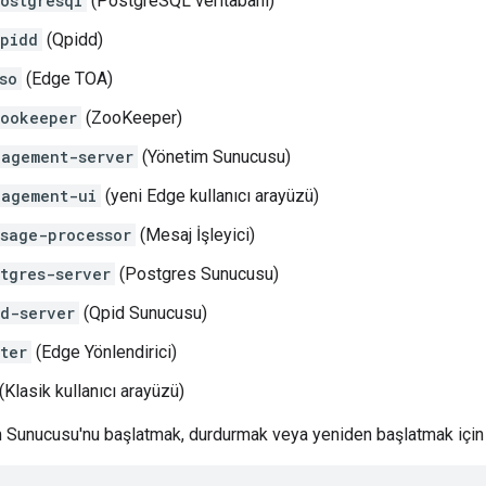
ostgresql
(PostgreSQL veritabanı)
pidd
(Qpidd)
so
(Edge TOA)
ookeeper
(ZooKeeper)
agement-server
(Yönetim Sunucusu)
nagement-ui
(yeni Edge kullanıcı arayüzü)
sage-processor
(Mesaj İşleyici)
tgres-server
(Postgres Sunucusu)
d-server
(Qpid Sunucusu)
ter
(Edge Yönlendirici)
(Klasik kullanıcı arayüzü)
 Sunucusu'nu başlatmak, durdurmak veya yeniden başlatmak için aş