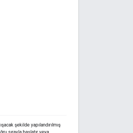
şacak şekilde yapılandırılmış
oğru sırayla başlatır veya