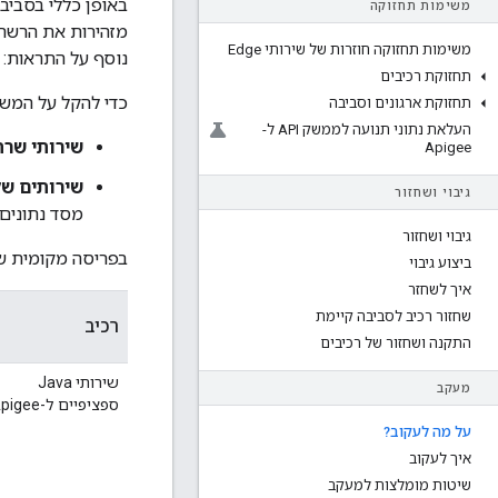
משימות תחזוקה
משימות תחזוקה חוזרות של שירותי Edge
נוסף על התראות:
תחזוקת רכיבים
כדי להקל על המשתמשים, רכיבי Apigee 
תחזוקת ארגונים וסביבה
העלאת נתוני תנועה לממשק API ל-
שירותי שרת Java ספציפיים ל-gee
Apigee
שירותים של
גיבוי ושחזור
מסד נתונים של PostgreSQL
גיבוי ושחזור
בפריסה מקומית של Apigee Edge, הטבלה הבאה מציגה בקצרה אחרי אילו פרמטרים א
ביצוע גיבוי
איך לשחזר
שחזור רכיב לסביבה קיימת
רכיב
התקנה ושחזור של רכיבים
שירותי Java
מעקב
ספציפיים ל-Apigee
על מה לעקוב?
איך לעקוב
שיטות מומלצות למעקב