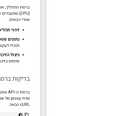
ברמת התהליך, אפשר
אחרי הבאים:
זיהוי תהליכ
נתונים סטט
תוכלו לעקו
ניצול הזיכר
שימוש בזיכרון ערימה (heap זיכרון) או שימוש בזיכרון ש
בדיקות ברמת ה
cURL הבאה: