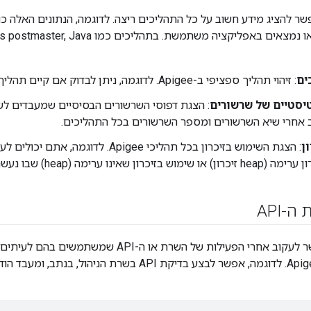
 להציג מידע חשוב על כל התהליכים ריצה. לדוגמה, הנתונים האלה כול
ים
: זיהוי תהליך ספציפי ב-Apigee. לדוגמה, ניתן לבדוק אם קיים תהליך ג'אווה של שרת Apigee.
יסטיים של שרשורים
: הצגת דפוסי השרשורים הבסיסיים שמעבדים לשי
ב אחרי שיא השרשורים ומספר השרשורים בכל התהליכים.
ון
: הצגת השימוש בזיכרון בכל תהליכי Apigee. ל
אינו ערימה (heap) שבו נעשה שימוש. בתהליך מסוים.
-API
ברמת ה-API אפשר לעקוב אחרי הפעילות של השרת או 
שרת proxy של Apigee. לדוגמה, אפשר לבצע בדיקת API בשר