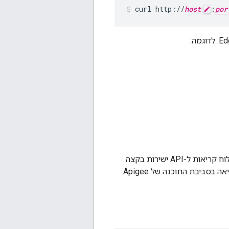
curl http://
host
:
por
הקריאה מחזירה את הערך "true" ו-"false". לקבלת התוצאות הטובות ביותר, אפשר גם לשלוח קריאות ל-API ישירות בקצה
העורפי (שאיתו תוכנת Apigee מקיימת אינטראקציה) כדי לקבוע במהירות האם קיימת שגיאה בסביבת התוכנה של Apigee