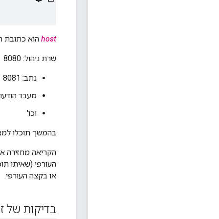
host
הוא כתובת ה-IP של רכיב igee Edge
שרת ניהול: 8080
נתב: 8081
מעבד הודעות: 2
וכו'
בהמשך תוכלו למצו
או בקצה העורפי.
בדיקות של ז