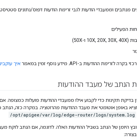
ם מנתבים וממעבדי הודעות לגבי זרימת הודעות דפוס/נתונים סטטיסטי
ות הפעילים
10X, ו-50X)
ור
לזרימת ההודעות ב-API. מידע נוסף זמין במאמר
איך עוקבים
ת הנתב של מעבד ההודעות
ן בדיקת תקינות כדי לקבוע אילו ממעבדי ההודעות פועלות כמצופה. אם
/opt/apigee/var/log/edge-router/logs/system.log
ובץ היומן של הנתב בשביל ההודעות האלה. לדוגמה, אם הנתב לוקח מעבד
בצורה: