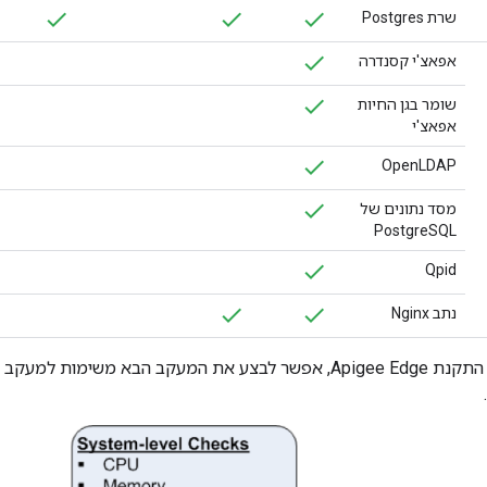
שרת Postgres
אפאצ'י קסנדרה
שומר בגן החיות
אפאצ'י
OpenLDAP
מסד נתונים של
PostgreSQL
Qpid
נתב Nginx