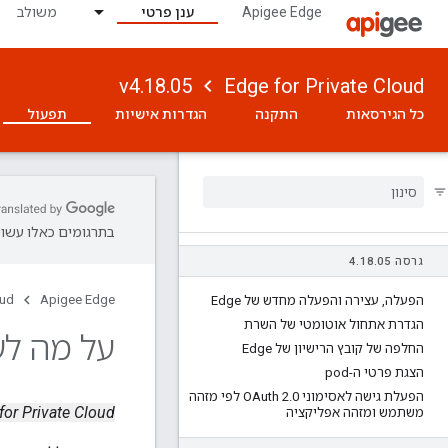
Apigee Edge
ענן פרטי
משולב
v4.18.05
Edge for Private Cloud
כל הגירסאות
התקנה
הגדרות אישיות
תפעול
בתרגומים כאלו עשויו
גרסה 4
05
.
18
.
oud
Apigee Edge
הפעלה
,
עצירה והפעלה מחדש של Edge
הגדרת אתחול אוטומטי של השרת
על מה לע
החלפה של קובץ הרישיון של Edge
הצגת פרטי ה-pod
הפעלת גישה לאסימוני OAuth 2
.
0 לפי מזהה
Edge for Private Cloud גרס
משתמש ומזהה אפליקציה