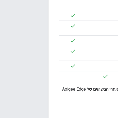
באופן כללי, לאחר התקנת Apigee Edge, אפשר לבצע את המעקב הבא משימות למעקב אחרי הביצועים של Apigee Edge