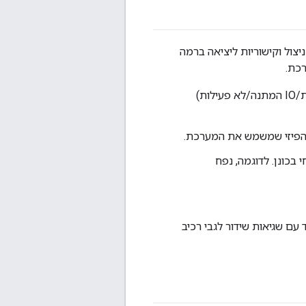
ם של תקינות המערכת, כמו ניצול המעבד (CPU), הזיכרון ניצול וקישוריות ליציאה ברמה
כת.
מציין את הנתונים הסטטיסטיים הבסיסיים (משתמש/מערכת/IO המתנה/לא פעילות)
ן הפיזי שמשמש את המערכת.
כונן. לדוגמה, נפח
עם שגיאות שידור לגבי רכיב