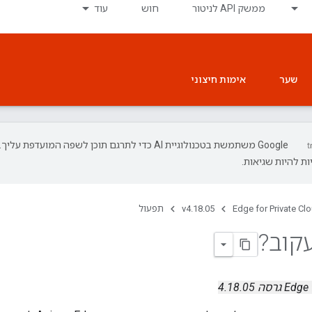
ממשק API לניטור
חוש
עוד
שער
אימות חיצוני
‫Google משתמשת בטכנולוגיית AI כדי לתרגם תוכן לשפה המועדפת עליך.
ת להיות שגיאות.
Edge for Private Cl
v4.18.05
תפעול
קוב?
ה 4.18.05