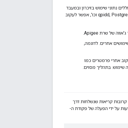
לים נתוני שימוש בזיכרון ובמעבד
(CPU) שמעבדים או נמצאים באפליקציה משתמשת. בתהליכים כמו qpidd, Postgres postmaster, Java וכו', אפשר לעקוב
מושים אחרים. לדוגמה,
דוגמה, אתם יכולים לעקוב אחרי פרמטרים כמו
ה-API שמשתמשים בהם לעיתים קרובות קריאות שנשלחות דרך
ת הניהול, בנתב, ומעבד הודעות על ידי הפעלה של פקודת ה-