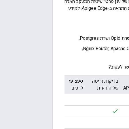
ור, יש צורך להפעיל מנגנוני מעקב במסגרת Apigee Edge לפריסה של ענן פרטי. שיטות המעקב האלה
מזהירות את הרשת אדמינים (או אופרטורים) של שגיאה או כשל. כל שגיאה שנוצרת מדווחת התראה ב-Apigee Edge. למידע
Postg.
שירותים כמו Nginx Router, Apache Cassandra, ApachezoKeeper, OpenLDAP,
בדיקות זרימה
ספציפי
של הודעות
לרכיב