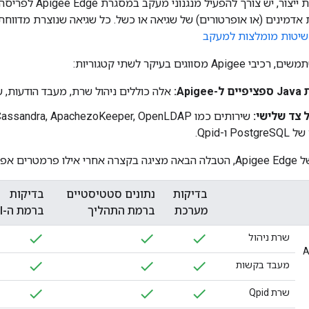
באופן כללי בסביבת ייצ
שיטות מומלצות למעקב
מסווגים בעיקר לשתי קטגוריות:
Api:
אלה כוללים ניהול שרת, מעבד הודעות, שרת Qpid ושרת res
 צד שלישי:
 ו-Qpid.
פשר לעקוב?
בדיקות
נתונים סטטיסטיים
בדיקות
מערכת
ברמת התהליך
ברמת ה-API
שרת ניהול
מעבד בקשות
שרת Qpid