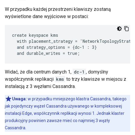
W przypadku każdej przestrzeni klawiszy zostaną
wyświetlone dane wyjściowe w postaci:
create keyspace kms

  with placement_strategy = 'NetworkTopologyStrateg
  and strategy_options = {dc-1 : 3}

  and durable_writes = true;
Widać, że dla centrum danych 1,
dc-1
, domyślny
współczynnik replikacji
kms
to trzy klawisze w miejscu z
instalacją z 3 węzłami Cassandra.
Uwaga:
w przypadku mniejszego klastra Cassandra, takiego
jak pojedynczy węzeł Cassandra używanego w kompleksowej
instalacji Edge, współczynnik replikacji wynosi 1. Jednak klaster
produkcyjny powinien zawsze mieć co najmniej 3 węzły
Cassandra.