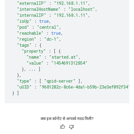
"externalIP"
:
"192.168.1.11"
,
"internalHostName"
:
"localhost"
,
"internalIP"
:
"192.168.1.11"
,
"isUp"
:
true
,
"pod"
:
"central"
,
"reachable"
:
true
,
"region"
:
"dc-1"
,
"tags"
:
{
"property"
:
[
{
"name"
:
"started.at"
,
"value"
:
"1454691312854"
},
...
]
},
"type"
:
[
"qpid-server"
],
"uUID"
:
"9681202c-8c6e-4da1-b59b-23e3ef092f34"
}
]
क्या इस कॉन्टेंट से आपको मदद मिली?