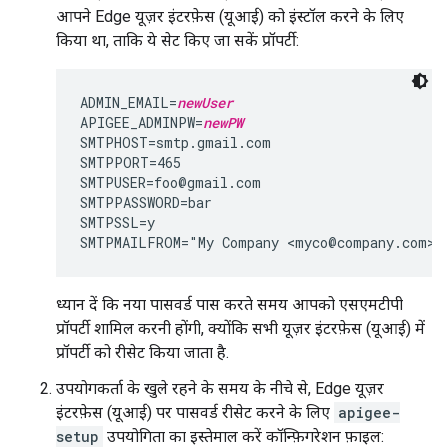
आपने Edge यूज़र इंटरफ़ेस (यूआई) को इंस्टॉल करने के लिए
किया था, ताकि ये सेट किए जा सकें प्रॉपर्टी:
ADMIN_EMAIL=
newUser
APIGEE_ADMINPW=
newPW
SMTPHOST=smtp.gmail.com

SMTPPORT=465

SMTPUSER=foo@gmail.com

SMTPPASSWORD=bar

SMTPSSL=y

SMTPMAILFROM="My Company <myco@company.com>"
ध्यान दें कि नया पासवर्ड पास करते समय आपको एसएमटीपी
प्रॉपर्टी शामिल करनी होंगी, क्योंकि सभी यूज़र इंटरफ़ेस (यूआई) में
प्रॉपर्टी को रीसेट किया जाता है.
उपयोगकर्ता के खुले रहने के समय के नीचे से, Edge यूज़र
इंटरफ़ेस (यूआई) पर पासवर्ड रीसेट करने के लिए
apigee-
setup
उपयोगिता का इस्तेमाल करें कॉन्फ़िगरेशन फ़ाइल: