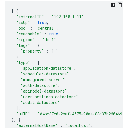
[
{
"internalIP"
:
"192.168.1.11"
,
"isUp"
:
true
,
"pod"
:
"central"
,
"reachable"
:
true
,
"region"
:
"dc-1"
,
"tags"
:
{
"property"
:
[
]
},
"type"
:
[
"application-datastore"
,
"scheduler-datastore"
,
"management-server"
,
"auth-datastore"
,
"apimodel-datastore"
,
"user-settings-datastore"
,
"audit-datastore"
],
"uUID"
:
"d4bc87c6-2baf-4575-98aa-88c37b260469"
},
{
"externalHostName"
:
"localhost"
,