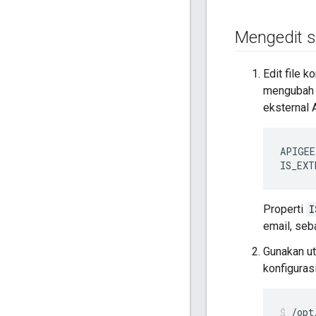
Mengedit s
Edit file 
mengubah 
eksternal 
APIGEE
IS_EXT
Properti
I
email, seb
Gunakan ut
konfigurasi
/opt