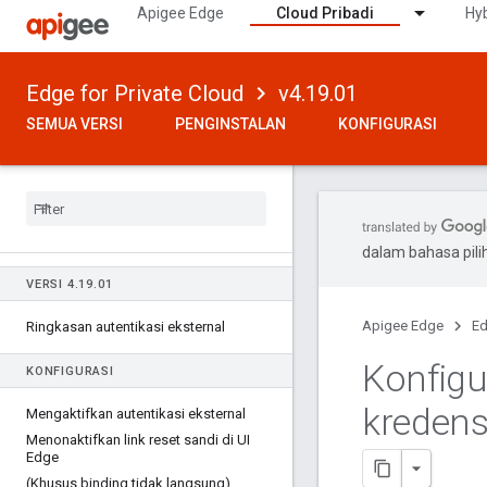
Apigee Edge
Cloud Pribadi
Hyb
Edge for Private Cloud
v4.19.01
SEMUA VERSI
PENGINSTALAN
KONFIGURASI
dalam bahasa pil
VERSI 4
.
19
.
01
Apigee Edge
Ed
Ringkasan autentikasi eksternal
Konfigu
KONFIGURASI
kredens
Mengaktifkan autentikasi eksternal
Menonaktifkan link reset sandi di UI
Edge
(Khusus binding tidak langsung)