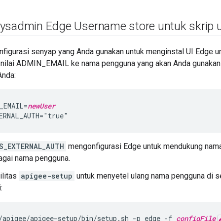
ysadmin Edge Username store untuk skrip ut
konfigurasi senyap yang Anda gunakan untuk menginstal UI Edge u
nilai ADMIN_EMAIL ke nama pengguna yang akan Anda gunakan
Anda:
_EMAIL=
newUser
ERNAL_AUTH="true"
S_EXTERNAL_AUTH
mengonfigurasi Edge untuk mendukung nama 
agai nama pengguna.
ilitas
apigee-setup
untuk menyetel ulang nama pengguna di s
:
/apigee/apigee-setup/bin/setup.sh -p edge -f 
configFile