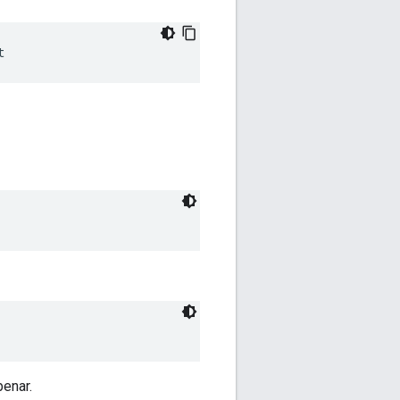
t
benar.