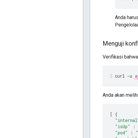
Anda harus
Pengelolaa
Menguji konf
Verifikasi bahw
curl -u 
s
Anda akan melih
[
{
"internal
"isUp"
:
"pod"
: