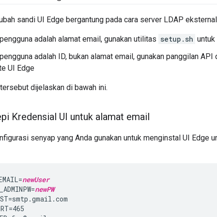
bah sandi UI Edge bergantung pada cara server LDAP eksterna
pengguna adalah alamat email, gunakan utilitas
setup.sh
untuk
pengguna adalah ID, bukan alamat email, gunakan panggilan API da
e UI Edge
ersebut dijelaskan di bawah ini.
i Kredensial UI untuk alamat email
konfigurasi senyap yang Anda gunakan untuk menginstal UI Edge u
EMAIL=
newUser
_ADMINPW=
newPW
ST=smtp.gmail.com

RT=465
