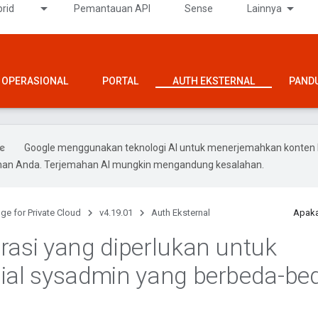
rid
Pemantauan API
Sense
Lainnya
OPERASIONAL
PORTAL
AUTH EKSTERNAL
PAND
Google menggunakan teknologi AI untuk menerjemahkan konten 
ihan Anda. Terjemahan AI mungkin mengandung kesalahan.
ge for Private Cloud
v4.19.01
Auth Eksternal
Apaka
rasi yang diperlukan untuk
ial sysadmin yang berbeda-be