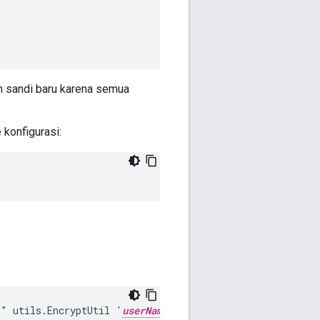
 sandi baru karena semua
 konfigurasi:
*" utils.EncryptUtil '
userName:PWord
'