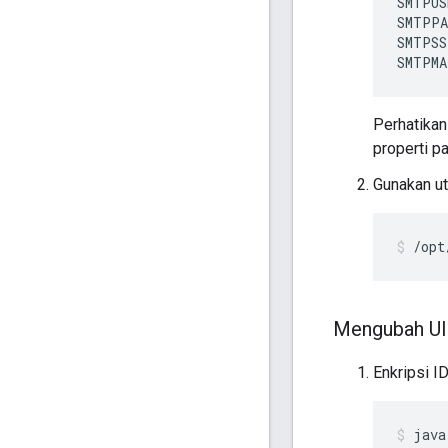
SMTPUS
SMTPPA
SMTPSS
SMTPMA
Perhatika
properti pa
Gunakan ut
/opt
Mengubah UI 
Enkripsi I
java