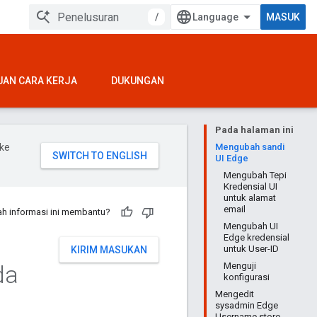
/
MASUK
UAN CARA KERJA
DUKUNGAN
Pada halaman ini
ke
Mengubah sandi
UI Edge
Mengubah Tepi
Kredensial UI
untuk alamat
email
h informasi ini membantu?
Mengubah UI
Edge kredensial
untuk User-ID
KIRIM MASUKAN
da
Menguji
konfigurasi
Mengedit
sysadmin Edge
Username store