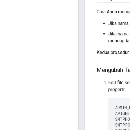
Cara Anda mengu
Jika nama 
Jika nama 
mengupdat
Kedua prosedur t
Mengubah Tep
Edit file 
properti:
ADMIN_
APIGEE
SMTPHO
SMTPPO