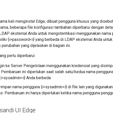
tama kali menginstal Edge, dibuat pengguna khusus yang disebut
ama, beberapa file konfigurasi tambahan diperbarui dengan detai
LDAP eksternal Anda untuk mengotentikasi menggunakan nama 
iliki {i>password<i} yang berbeda di LDAP eksternal Anda untuk 
perubahan yang dijelaskan di bagian ini.
ang perlu diperbarui:
gin ke Server Pengelolaan menggunakan kredensial yang disimpan
. Pembaruan ini diperlukan saat salah satu/kedua nama pengguna
{i>sysadmin<i} Anda berbeda.
mpan nama pengguna {i>sysadmin<i} di file lain yang digunakan
itas. Pembaruan ini hanya diperlukan ketika nama pengguna peng
sandi UI Edge