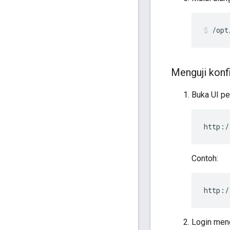
/opt
Menguji konf
Buka UI pe
http:/
Contoh:
http:/
Login meng