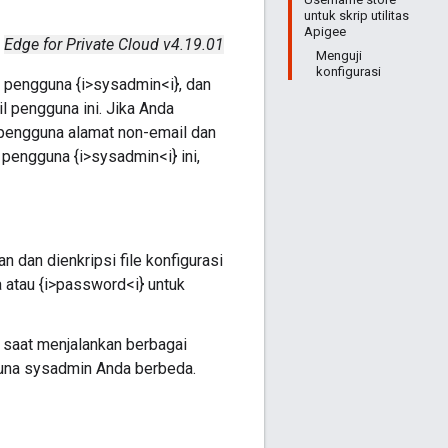
untuk skrip utilitas
Apigee
Edge for Private Cloud v4.19.01
Menguji
konfigurasi
 pengguna {i>sysadmin<i}, dan
l pengguna ini. Jika Anda
pengguna alamat non-email dan
pengguna {i>sysadmin<i} ini,
 dan dienkripsi file konfigurasi
 atau {i>password<i} untuk
 saat menjalankan berbagai
guna sysadmin Anda berbeda.