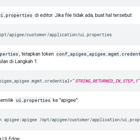
ui.properties
di editor. Jika file tidak ada, buat hal tersebut:
opt/apigee/customer/application/ui.properties
perties
, tetapkan token
conf_apigee_apigee.mgmt.creden
ilan di Langkah 1:
pigee_apigee.mgmt.credential="
STRING_RETURNED_IN_STEP_1
pemilik
ui.properties
ke "apigee":
n apigee:apigee /opt/apigee/customer/application/ui.prop
g UI Edge: