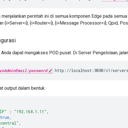
 menjalankan perintah ini di semua komponen Edge pada semua
n {i>Server<i}, {i>Router<i}, {i>Message Processor<i}, Qpid, Pos
igurasi
a Anda dapat mengakses POD pusat. Di Server Pengelolaan, jalan
ysAdminEmail:password
 http://localhost:8080/v1/server
at output dalam bentuk:
IP"
:
"192.168.1.11"
,
true
,
"central"
,