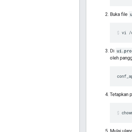
Buka file
vi /
Di
ui.pro
oleh pangg
conf_a
Tetapkan 
chow
Mulai ulan