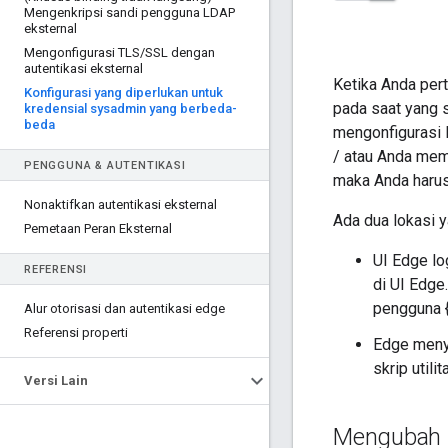
Mengenkripsi sandi pengguna LDAP
eksternal
Mengonfigurasi TLS
/
SSL dengan
autentikasi eksternal
Ketika Anda per
Konfigurasi yang diperlukan untuk
pada saat yang s
kredensial sysadmin yang berbeda-
beda
mengonfigurasi 
/ atau Anda mem
PENGGUNA & AUTENTIKASI
maka Anda harus 
Nonaktifkan autentikasi eksternal
Ada dua lokasi y
Pemetaan Peran Eksternal
UI Edge lo
REFERENSI
di UI Edge
pengguna 
Alur otorisasi dan autentikasi edge
Referensi properti
Edge menyi
skrip util
Versi Lain
Mengubah 