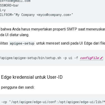
ER=foo@gmail.com

SSWORD=bar

L=y

ILFROM="My Company <myco@company.com>"
n bahwa Anda harus menyertakan properti SMTP saat meneruskan
da UI diatur ulang.
ilitas
apigee-setup
untuk mereset sandi pada UI Edge dari file
/apigee/apigee-setup/bin/setup.sh -p ui -f 
configFile
Edge kredensial untuk User-ID
D pengguna dan sandi:
 -cp "/opt/apigee/edge-ui/conf:/opt/apigee/edge-ui/lib/