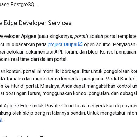
base PostgreSQL
e Edge Developer Services
Developer Apigee (atau singkatnya,
portal
) adalah portal templat
ct ini didasarkan pada
project Drupal
open source. Penyiapan
engelolaan dokumentasi API, forum, dan blog. Konsol penguji
cara real time dari dalam portal.
an konten, portal ini memiliki berbagai fitur untuk pengelolaan k
l/otomatis dan memoderasi komentar pengguna. Model Kontrol
 ke fitur di portal. Misalnya, Anda dapat mengaktifkan kontrol
at postingan forum, menggunakan konsol pengujian, dan sebagai
t Apigee Edge untuk Private Cloud tidak menyertakan deploymen
ukung oleh skrip penginstalannya sendiri. Untuk mengetahui infor
l
.