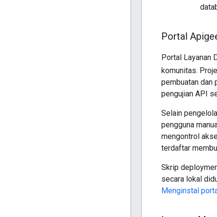
data
Portal Apige
Portal Layanan 
komunitas. Proje
pembuatan dan p
pengujian API se
Selain pengelola
pengguna manua
mengontrol akses
terdaftar membu
Skrip deploymen
secara lokal did
Menginstal porta