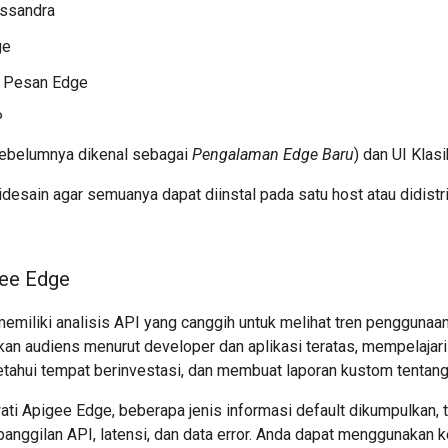
ssandra
ge
 Pesan Edge
P
sebelumnya dikenal sebagai
Pengalaman Edge Baru
) dan UI Klasi
esain agar semuanya dapat diinstal pada satu host atau didistr
gee Edge
emiliki analisis API yang canggih untuk melihat tren penggunaan
n audiens menurut developer dan aplikasi teratas, mempelaja
tahui tempat berinvestasi, dan membuat laporan kustom tentang i
ati Apigee Edge, beberapa jenis informasi default dikumpulkan, 
 panggilan API, latensi, dan data error. Anda dapat menggunakan