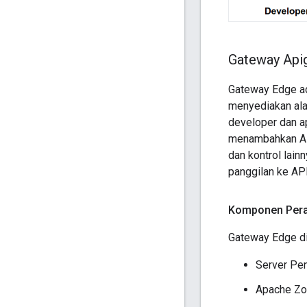
Gateway Api
Gateway Edge ad
menyediakan ala
developer dan a
menambahkan API
dan kontrol lai
panggilan ke API
Komponen Pera
Gateway Edge di
Server Pe
Apache Zo