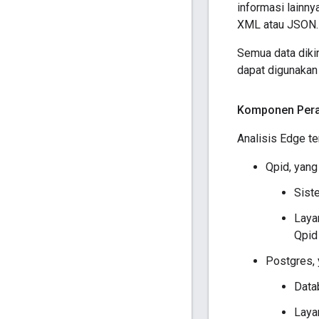
informasi lainny
XML atau JSON.
Semua data dikir
dapat digunakan
Komponen Pera
Analisis Edge ter
Qpid, yang 
Sist
Laya
Qpid
Postgres, y
Data
Laya