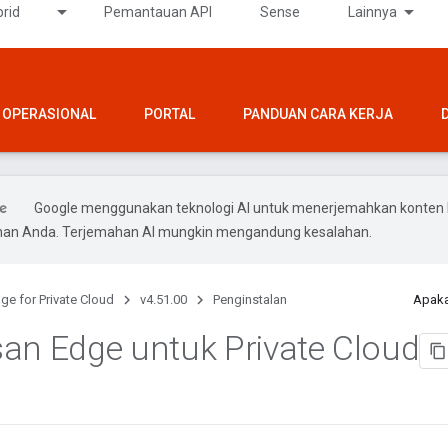
rid
Pemantauan API
Sense
Lainnya
OPERASIONAL
PORTAL
PANDUAN CARA KERJA
Google menggunakan teknologi AI untuk menerjemahkan konten 
ihan Anda. Terjemahan AI mungkin mengandung kesalahan.
ge for Private Cloud
v4.51.00
Penginstalan
Apaka
an Edge untuk Private Cloud