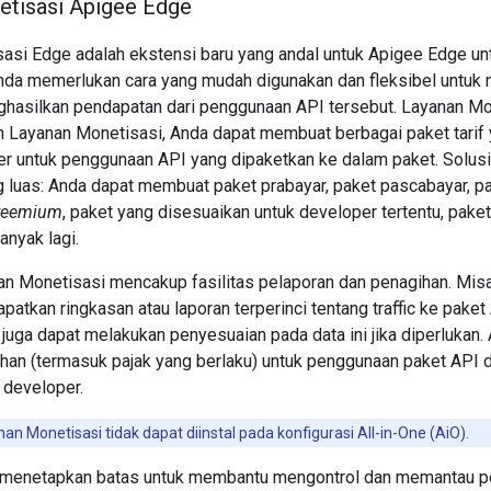
etisasi Apigee Edge
asi Edge adalah ekstensi baru yang andal untuk Apigee Edge unt
nda memerlukan cara yang mudah digunakan dan fleksibel untuk
hasilkan pendapatan dari penggunaan API tersebut. Layanan M
n Layanan Monetisasi, Anda dapat membuat berbagai paket tari
r untuk penggunaan API yang dipaketkan ke dalam paket. Solusi
ng luas: Anda dapat membuat paket prabayar, paket pascabayar, pak
reemium
, paket yang disesuaikan untuk developer tertentu, pa
anyak lagi.
nan Monetisasi mencakup fasilitas pelaporan dan penagihan. Mis
atkan ringkasan atau laporan terperinci tentang traffic ke pak
a juga dapat melakukan penyesuaian pada data ini jika diperluka
an (termasuk pajak yang berlaku) untuk penggunaan paket API
 developer.
nan Monetisasi tidak dapat diinstal pada konfigurasi All-in-One (AiO).
 menetapkan batas untuk membantu mengontrol dan memantau pe