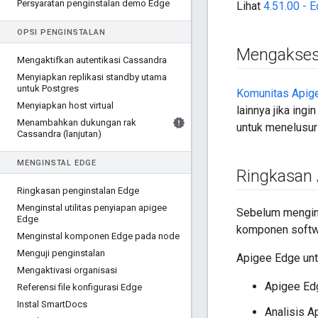
Persyaratan penginstalan demo Edge
Lihat
4.51.00 - E
OPSI PENGINSTALAN
Mengakses
Mengaktifkan autentikasi Cassandra
Menyiapkan replikasi standby utama
untuk Postgres
Komunitas Apig
Menyiapkan host virtual
lainnya jika ing
Menambahkan dukungan rak
untuk menelusur
Cassandra (lanjutan)
MENGINSTAL EDGE
Ringkasan 
Ringkasan penginstalan Edge
Menginstal utilitas penyiapan apigee
Sebelum mengins
Edge
komponen softw
Menginstal komponen Edge pada node
Menguji penginstalan
Apigee Edge untu
Mengaktivasi organisasi
Apigee Edg
Referensi file konfigurasi Edge
Instal Smart
Docs
Analisis A