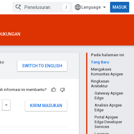
/
MASUK
DUKUNGAN
Pada halaman ini
ke
Yang Baru
Mengakses
Komunitas Apigee
Ringkasan
Arsitektur
h informasi ini membantu?
Gateway Apigee
Edge
Analisis Apigee
KIRIM MASUKAN
Edge
Portal Apigee
Edge Developer
Services
Layanan