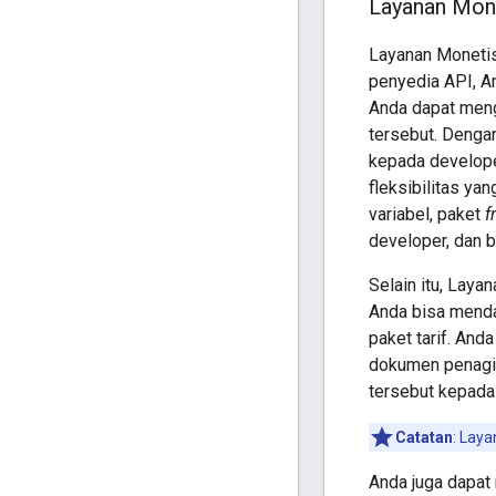
Layanan Mon
Layanan Monetis
penyedia API, A
Anda dapat meng
tersebut. Denga
kepada develope
fleksibilitas ya
variabel, paket
f
developer, dan b
Selain itu, Laya
Anda bisa mendap
paket tarif. And
dokumen penagih
tersebut kepada
Catatan
: Laya
Anda juga dapat