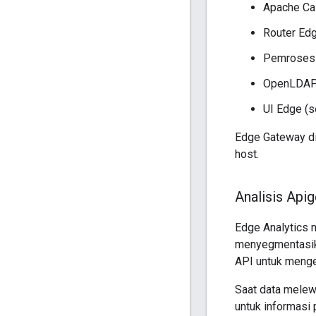
Apache Ca
Router Ed
Pemroses
OpenLDA
UI Edge (
Edge Gateway did
host.
Analisis Api
Edge Analytics m
menyegmentasika
API untuk menge
Saat data melew
untuk informasi