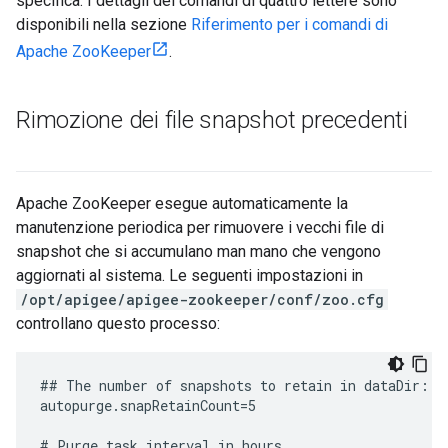
specifica. I dettagli dei comandi di quattro lettere sono
disponibili nella sezione
Riferimento per i comandi di
Apache ZooKeeper
.
Rimozione dei file snapshot precedenti
Apache ZooKeeper esegue automaticamente la
manutenzione periodica per rimuovere i vecchi file di
snapshot che si accumulano man mano che vengono
aggiornati al sistema. Le seguenti impostazioni in
/opt/apigee/apigee-zookeeper/conf/zoo.cfg
controllano questo processo:
## The number of snapshots to retain in dataDir:

autopurge.snapRetainCount=5

# Purge task interval in hours.
