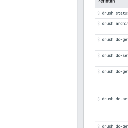
Perintah
drush statu
drush archi
drush dc-ge
drush dc-se
drush dc-ge
drush dc-se
drush dc-ge