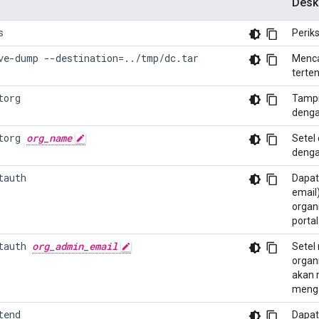
Desk
s
Periks
ve-dump --destination=../tmp/dc.tar
Menca
terten
torg
Tampi
denga
torg 
org_name
Setel 
denga
tauth
Dapat
email
organ
portal
tauth 
org_admin_email
Setel
organ
akan 
menga
tend
Dapat