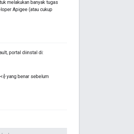
tuk melakukan banyak tugas
eloper Apigee (atau cukup
t, portal diinstal di:
ot<i} yang benar sebelum