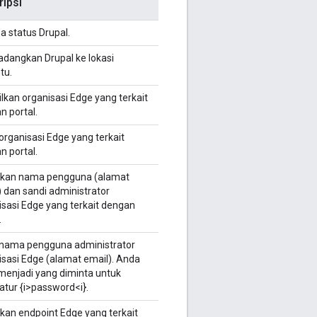
ripsi
a status Drupal.
dangkan Drupal ke lokasi
tu.
lkan organisasi Edge yang terkait
n portal.
organisasi Edge yang terkait
n portal.
kan nama pengguna (alamat
) dan sandi administrator
isasi Edge yang terkait dengan
.
 nama pengguna administrator
isasi Edge (alamat email). Anda
menjadi yang diminta untuk
tur {i>password<i}.
kan endpoint Edge yang terkait