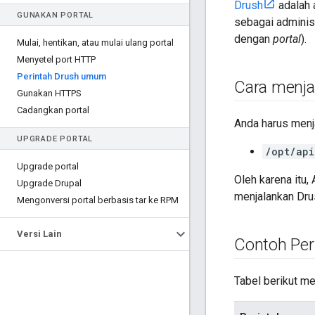
Drush
adalah 
GUNAKAN PORTAL
sebagai administ
dengan
portal
).
Mulai
,
hentikan
,
atau mulai ulang portal
Menyetel port HTTP
Perintah Drush umum
Cara menja
Gunakan HTTPS
Cadangkan portal
Anda harus menjal
UPGRADE PORTAL
/opt/api
Upgrade portal
Oleh karena itu,
Upgrade Drupal
menjalankan Dru
Mengonversi portal berbasis tar ke RPM
Versi Lain
Contoh Per
Tabel berikut m