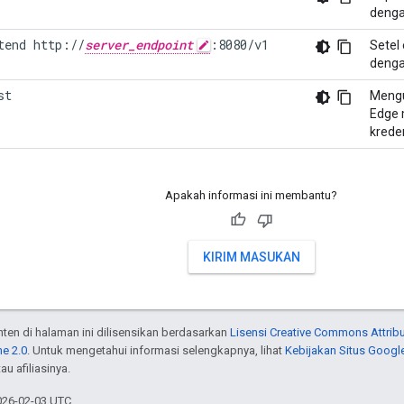
denga
tend http://
server_endpoint
:8080/v1    
Setel
denga
st
Menguj
Edge 
kreden
Apakah informasi ini membantu?
KIRIM MASUKAN
onten di halaman ini dilisensikan berdasarkan
Lisensi Creative Commons Attribu
e 2.0
. Untuk mengetahui informasi selengkapnya, lihat
Kebijakan Situs Googl
au afiliasinya.
026-02-03 UTC.