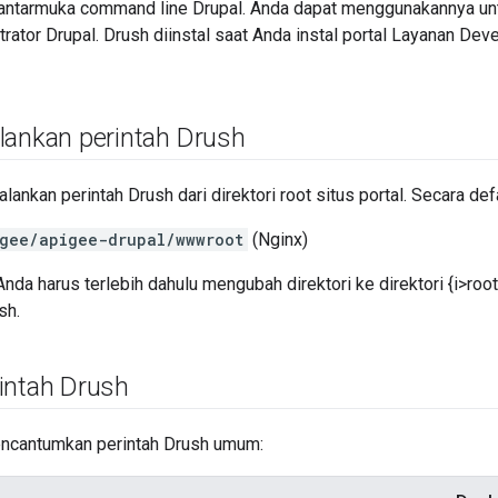
antarmuka command line Drupal. Anda dapat menggunakannya un
rator Drupal. Drush diinstal saat Anda instal portal Layanan Dev
lankan perintah Drush
ankan perintah Drush dari direktori root situs portal. Secara defaul
gee/apigee-drupal/wwwroot
(Nginx)
 Anda harus terlebih dahulu mengubah direktori ke direktori {i>ro
sh.
intah Drush
encantumkan perintah Drush umum: