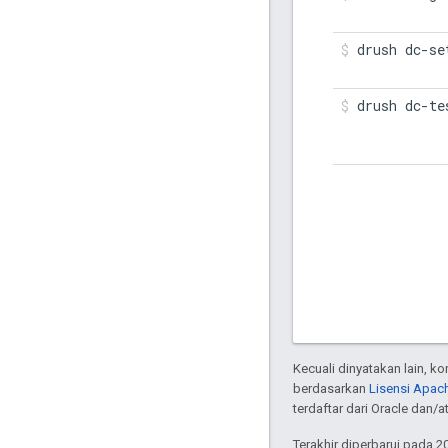
drush dc-se
drush dc-te
Kecuali dinyatakan lain, k
berdasarkan
Lisensi Apach
terdaftar dari Oracle dan/at
Terakhir diperbarui pada 2