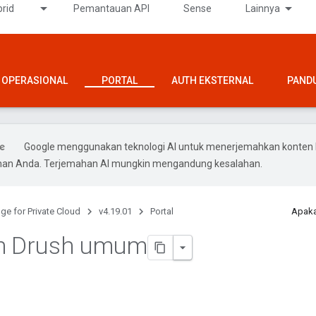
rid
Pemantauan API
Sense
Lainnya
OPERASIONAL
PORTAL
AUTH EKSTERNAL
PAND
Google menggunakan teknologi AI untuk menerjemahkan konten 
ihan Anda. Terjemahan AI mungkin mengandung kesalahan.
ge for Private Cloud
v4.19.01
Portal
Apaka
ah Drush umum