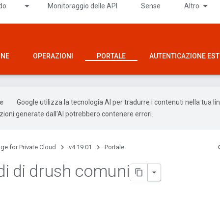
ido
Monitoraggio delle API
Sense
Altro
ONE
OPERAZIONI
PORTALE
AUTENTICAZIONE ES
Google utilizza la tecnologia AI per tradurre i contenuti nella tua l
uzioni generate dall'AI potrebbero contenere errori.
ge for Private Cloud
v4.19.01
Portale
i di drush comuni