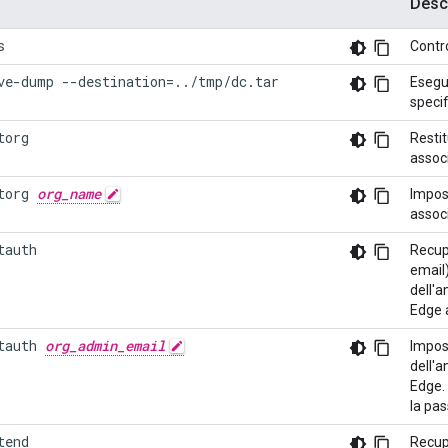
Desc
s
Contro
ve-dump --destination=../tmp/dc.tar
Esegui
specif
torg
Restit
associ
torg 
org_name
Impos
associ
tauth
Recup
email
dell'
Edge a
tauth 
org_admin_email
Impost
dell'
Edge. 
la pa
tend
Recup