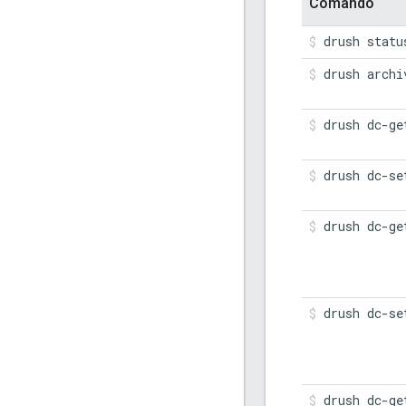
Comando
drush statu
drush archi
drush dc-ge
drush dc-se
drush dc-ge
drush dc-se
drush dc-ge