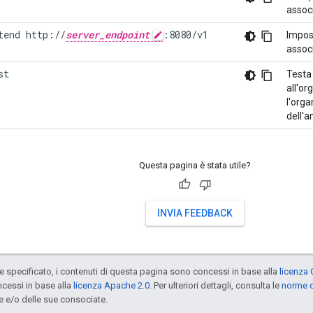
associ
tend http://
server_endpoint
:8080/v1    
Impos
associ
st
Testa
all'o
l'orga
dell'
Questa pagina è stata utile?
INVIA FEEDBACK
specificato, i contenuti di questa pagina sono concessi in base alla
licenza 
cessi in base alla
licenza Apache 2.0
. Per ulteriori dettagli, consulta le
norme d
e e/o delle sue consociate.