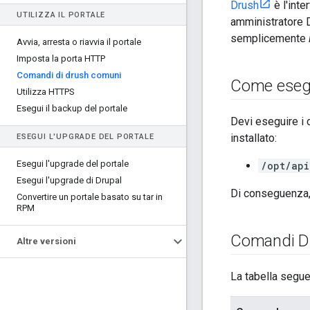
Drush
è l'inte
UTILIZZA IL PORTALE
amministratore D
semplicemente
Avvia
,
arresta o riavvia il portale
Imposta la porta HTTP
Comandi di drush comuni
Come esegu
Utilizza HTTPS
Esegui il backup del portale
Devi eseguire i 
installato:
ESEGUI L'UPGRADE DEL PORTALE
Esegui l'upgrade del portale
/opt/api
Esegui l'upgrade di Drupal
Di conseguenza, 
Convertire un portale basato su tar in
RPM
Comandi D
Altre versioni
La tabella segu