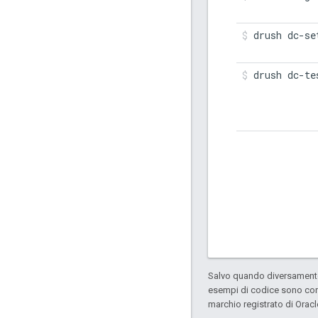
drush dc-se
drush dc-te
Salvo quando diversamente 
esempi di codice sono con
marchio registrato di Oracl