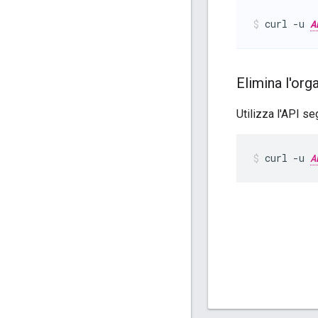
curl -u 
A
Elimina l'or
Utilizza l'API s
curl -u 
A