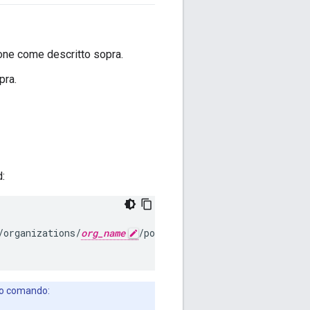
azione come descritto sopra.
pra.
d:
/organizations/
org_name
/pods" \

sto comando: