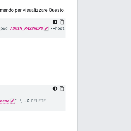
comando per visualizzare Questo:
-pwd 
ADMIN_PASSWORD
 --host localhost
name
" \ -X DELETE