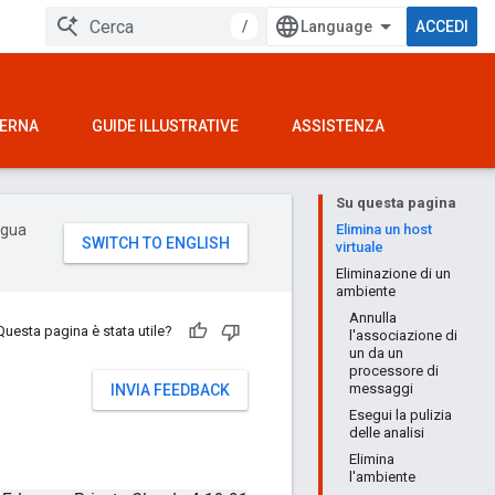
/
ACCEDI
TERNA
GUIDE ILLUSTRATIVE
ASSISTENZA
Su questa pagina
ingua
Elimina un host
virtuale
Eliminazione di un
ambiente
Annulla
Questa pagina è stata utile?
l'associazione di
un da un
processore di
messaggi
INVIA FEEDBACK
Esegui la pulizia
delle analisi
Elimina
l'ambiente