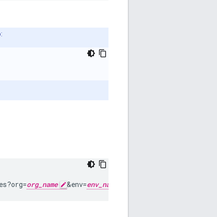
:
es?org=
org_name
&env=
env_name
"