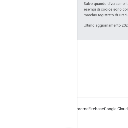
Salvo quando diversamente 
esempi di codice sono con
marchio registrato di Oracl
Ultimo aggiornamento 202
Informazioni su Apigee
We're part of Google
Eventi
Partner
ebook e webcast
Android
Chrome
Firebase
Google Cloud