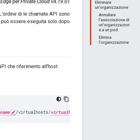
Edge per Private Cloud v4.19.01
Eliminare
un'organizzazione
L'ordine di le chiamate API sono
Annullare
l'associazione di
e può essere eseguita solo dopo
un'organizzazion
e a un pod
Elimina
l'organizzazione
API che riferimento all'host
name
/virtualhosts/
virtualhost_name
"