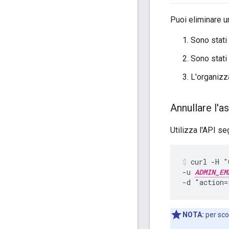
Puoi eliminare u
Sono stati 
Sono stati 
L'organizza
Annullare l'a
Utilizza l'API s
curl -H "
-u 
ADMIN_EM
-d "action=
NOTA:
per sco