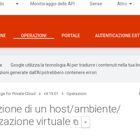
ido
Monitoraggio delle API
Sense
Altro
ONE
OPERAZIONI
PORTALE
AUTENTICAZIONE ES
Google utilizza la tecnologia AI per tradurre i contenuti nella tua l
uzioni generate dall'AI potrebbero contenere errori.
ge for Private Cloud
v4.19.01
Operazioni
zione di un host
/
ambiente
/
zazione virtuale