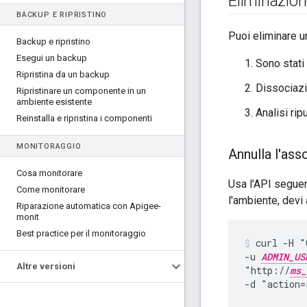
Eliminazion
BACKUP E RIPRISTINO
Puoi eliminare u
Backup e ripristino
Esegui un backup
Sono stati 
Ripristina da un backup
Dissociazi
Ripristinare un componente in un
ambiente esistente
Analisi ripu
Reinstalla e ripristina i componenti
MONITORAGGIO
Annulla l'as
Cosa monitorare
Usa l'API seguen
Come monitorare
l'ambiente, devi
Riparazione automatica con Apigee-
monit
Best practice per il monitoraggio
curl -H "
-u 
ADMIN_US
Altre versioni
"http://
ms_
-d "action=