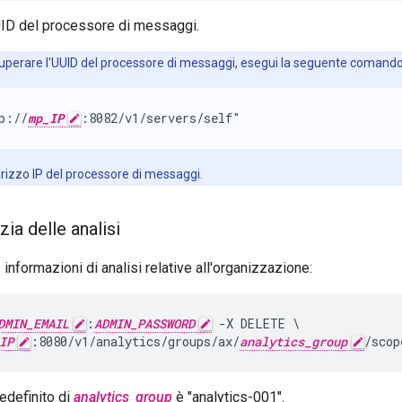
UID del processore di messaggi.
uperare l'UUID del processore di messaggi, esegui la seguente comando
p://
mp_IP
:8082/v1/servers/self"
dirizzo IP del processore di messaggi.
zia delle analisi
informazioni di analisi relative all'organizzazione:
DMIN_EMAIL
:
ADMIN_PASSWORD
 -X DELETE \

IP
:8080/v1/analytics/groups/ax/
analytics_group
/scop
redefinito di
analytics_group
è "analytics-001".