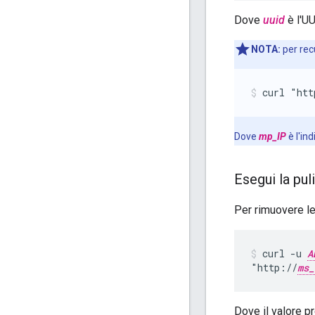
Dove
uuid
è l'U
NOTA:
per rec
curl "htt
Dove
mp_IP
è l'in
Esegui la puli
Per rimuovere le 
curl -u 
A
"http://
ms_
Dove il valore p