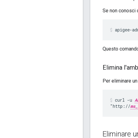
Se non conosci c
apigee-ad
Questo comando 
Elimina l'am
Per eliminare un
curl -u 
A
"http://
ms_
Eliminare u