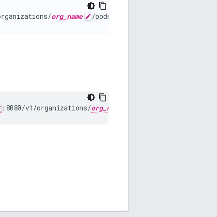
organizations/
org_name
/pods"
:8080/v1/organizations/
org_name
"