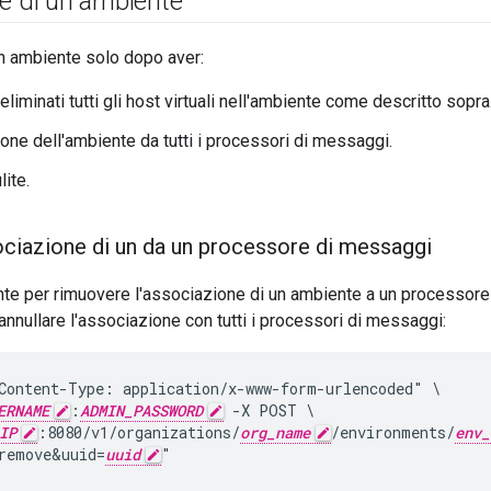
e di un ambiente
n ambiente solo dopo aver:
eliminati tutti gli host virtuali nell'ambiente come descritto sopra
one dell'ambiente da tutti i processori di messaggi.
lite.
sociazione di un da un processore di messaggi
te per rimuovere l'associazione di un ambiente a un processore
 annullare l'associazione con tutti i processori di messaggi:
Content-Type: application/x-www-form-urlencoded" \

ERNAME
:
ADMIN_PASSWORD
 -X POST \

IP
:8080/v1/organizations/
org_name
/environments/
env_
remove&uuid=
uuid
"