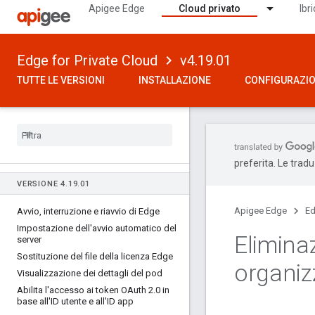
Apigee Edge
Cloud privato
Ibr
Edge for Private Cloud
v4.19.01
TUTTE LE VERSIONI
INSTALLAZIONE
CONFIGURAZI
preferita. Le trad
VERSIONE 4
.
19
.
01
Apigee Edge
Ed
Avvio
,
interruzione e riavvio di Edge
Impostazione dell'avvio automatico del
Elimina
server
Sostituzione del file della licenza Edge
organiz
Visualizzazione dei dettagli del pod
Abilita l'accesso ai token OAuth 2
.
0 in
base all'ID utente e all'ID app