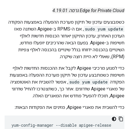
Edge for Private Cloud גרסה 4.19.01
כשמבצעים עדכון של תיקון מערכת ההפעלה באמצעות הפקודה
sudo yum update
, אם ה-RPMS ב-Apigee השתנה מאז
העדכון האחרון, עדכון התיקון יאחזר הכנסות חדשות לאלף
חשיפות ב-Apigee. בפעם הבאה שהרכיבים יופעלו מחדש,
השינויים בהכנסה ידווחו בגלל שינויים בהכנסה לאלף צפיות
(RPM), שאולי לא היית רוצה שיקרה.
כדי למנוע מרכיבי Apigee לקבל את ההכנסות החדשות לאלף
חשיפות כשמתבצע עדכון של תיקון מערכת ההפעלה באמצעות
הפקודה
sudo yum update
, אפשר להשבית את האוטומציה
של מאגרי Apigee שדרוגים. אחר כך, כשתצטרכו להחיל שדרוגי
Apigee, תוכלו להפעיל מחדש את המאגרים האלה.
כדי להשבית את מאגרי Apigee, מזינים את הפקודות הבאות:
yum-config-manager --disable apigee-release
