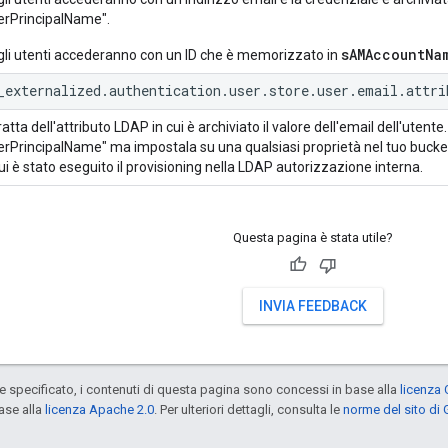
erPrincipalName".
sAMAccountNa
gli utenti accederanno con un ID che è memorizzato in
_externalized.authentication.user.store.user.email.attri
ratta dell'attributo LDAP in cui è archiviato il valore dell'email dell'utente
erPrincipalName" ma impostala su una qualsiasi proprietà nel tuo bucket I
cui è stato eseguito il provisioning nella LDAP autorizzazione interna.
Questa pagina è stata utile?
INVIA FEEDBACK
specificato, i contenuti di questa pagina sono concessi in base alla
licenza 
ase alla
licenza Apache 2.0
. Per ulteriori dettagli, consulta le
norme del sito di