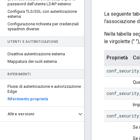
password dell'utente LDAP esterno
Configura TLS
/
SSL con autenticazione
La seguente tabe
esterna
l'associazione di
Configurazione richiesta per credenziali
sysadmin diverse
Nella tabella seg
le virgolette (" 
UTENTI E AUTENTICAZIONE
Disattiva autenticazione esterna
Proprietà
Co
Mappatura dei ruoli esterna
conf_security
RIFERIMENTI
Que
Flussi di autenticazione e autorizzazione
Edge
conf_security
Riferimento proprietà
Imp
Altre versioni
conf_security
Se 
Se 