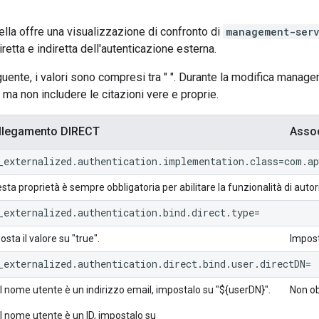
lla offre una visualizzazione di confronto di
management-serv
retta e indiretta dell'autenticazione esterna.
uente, i valori sono compresi tra " ". Durante la modifica managem
"), ma non includere le citazioni vere e proprie.
llegamento DIRECT
Asso
_externalized.authentication.implementation.class=com.a
sta proprietà è sempre obbligatoria per abilitare la funzionalità di auto
_externalized.authentication.bind.direct.type=
osta il valore su "true".
Imposta
_externalized.authentication.direct.bind.user.directDN=
il nome utente è un indirizzo email, impostalo su "${userDN}".
Non ob
il nome utente è un ID, impostalo su