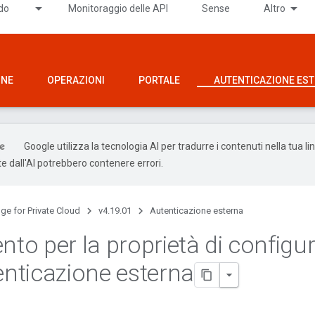
ido
Monitoraggio delle API
Sense
Altro
ONE
OPERAZIONI
PORTALE
AUTENTICAZIONE ES
Google utilizza la tecnologia AI per tradurre i contenuti nella tua li
e dall'AI potrebbero contenere errori.
ge for Private Cloud
v4.19.01
Autenticazione esterna
nto per la proprietà di configu
tenticazione esterna