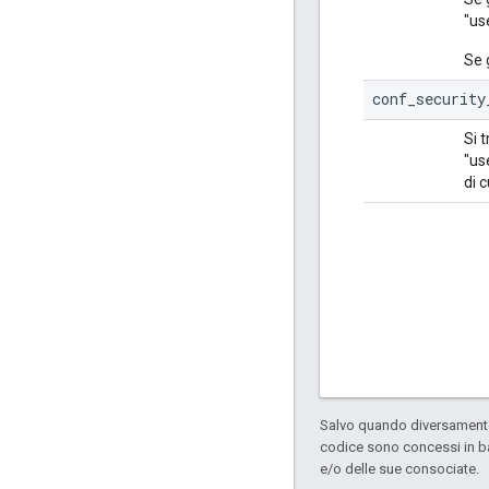
"us
Se 
conf_security
Si t
"us
di 
Salvo quando diversamente 
codice sono concessi in b
e/o delle sue consociate.