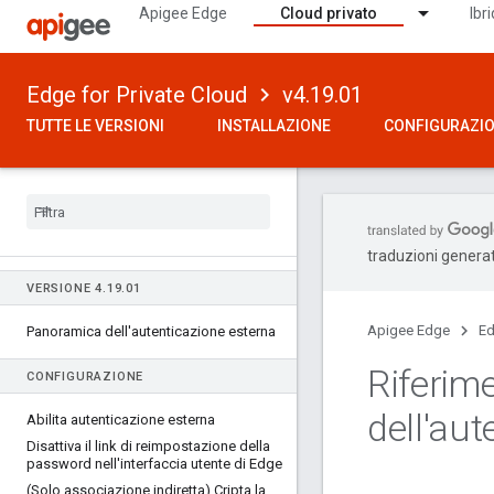
Apigee Edge
Cloud privato
Ibr
Edge for Private Cloud
v4.19.01
TUTTE LE VERSIONI
INSTALLAZIONE
CONFIGURAZI
traduzioni generat
VERSIONE 4
.
19
.
01
Apigee Edge
Ed
Panoramica dell'autenticazione esterna
Riferime
CONFIGURAZIONE
dell'au
Abilita autenticazione esterna
Disattiva il link di reimpostazione della
password nell'interfaccia utente di Edge
(Solo associazione indiretta) Cripta la