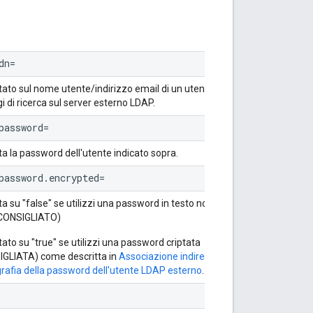
dn=
ato sul nome utente/indirizzo email di un utente con
gi di ricerca sul server esterno LDAP.
password=
a la password dell'utente indicato sopra.
password.encrypted=
a su "false" se utilizzi una password in testo normale
CONSIGLIATO)
ato su "true" se utilizzi una password criptata
GLIATA) come descritta in
Associazione indiretta only:
grafia della password dell'utente LDAP esterno
.