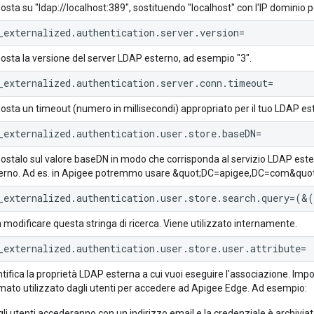
osta su "ldap://localhost:389", sostituendo "localhost" con l'IP dominio 
_externalized.authentication.server.version=
osta la versione del server LDAP esterno, ad esempio "3".
_externalized.authentication.server.conn.timeout=
osta un timeout (numero in millisecondi) appropriato per il tuo LDAP es
_externalized.authentication.user.store.baseDN=
ostalo sul valore baseDN in modo che corrisponda al servizio LDAP este
erno. Ad es. in Apigee potremmo usare &quot;DC=apigee,DC=com&quot
_externalized.authentication.user.store.search.query=(&
 modificare questa stringa di ricerca. Viene utilizzato internamente.
_externalized.authentication.user.store.user.attribute=
ntifica la proprietà LDAP esterna a cui vuoi eseguire l'associazione. Imp
mato utilizzato dagli utenti per accedere ad Apigee Edge. Ad esempio:
gli utenti accederanno con un indirizzo email e la credenziale è archiviat