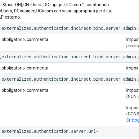
=${userDN},CN=Users,DC=apigee,DC=com", sostituendo
Users, DC=apigee,DC=com con valori appropriati per il tuo
P esterno.
_externalized.authentication.indirect.bind.server.admin.
 obbligatorio, commenta.
Impost
privile
_externalized.authentication.indirect.bind.server.admin.
 obbligatorio, commenta.
Impost
_externalized.authentication.indirect.bind.server.admin.
 obbligatorio, commenta.
Impost
(NON 
Impost
(CONSI
Critto
_externalized.authentication.server.url=