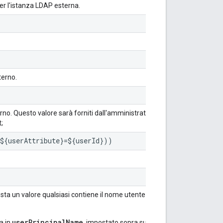
per l'istanza LDAP esterna.
terno.
rno. Questo valore sarà forniti dall'amministratore LDAP
;
(${userAttribute}=${userId}))
osta un valore qualsiasi contiene il nome utente nel
userPrincipalName
a in
, impostato sopra su