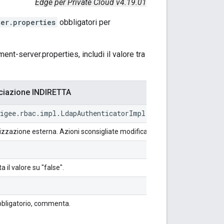
Edge per Private Cloud v4.19.01
er.properties
obbligatori per
ent-server.properties, includi il valore tra
ciazione INDIRETTA
pigee.rbac.impl.LdapAuthenticatorImpl
rizzazione esterna. Azioni sconsigliate modificarlo.
 il valore su "false".
bligatorio, commenta.