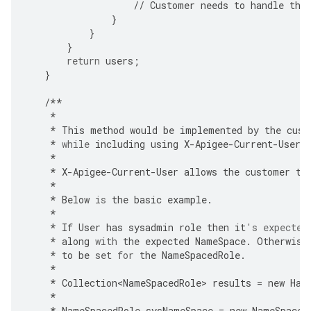
//
Customer
needs
to
handle
the
}
}
}
return
users
;
}
/**
*
*
This
method
would
be
implemented
by
the
cust
*
while
including
using
X
-
Apigee
-
Current
-
User
*
*
X
-
Apigee
-
Current
-
User
allows
the
customer
to
*
*
Below
is
the
basic
example
.
*
*
If
User
has
sysadmin
role
then
it
's expected
*
along
with
the
expected
NameSpace
.
Otherwise
*
to
be
set
for
the
NameSpacedRole
.
*
*
Collection<NameSpacedRole>
results
=
new
Has
*
*
NameSpacedRole
sysNameSpace
=
new
NameSpaced