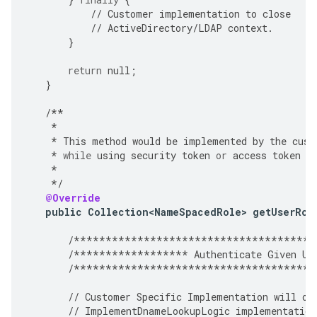
//
Customer
implementation
to
close
//
ActiveDirectory
/
LDAP
context
.
}
return
null
;
}
/**
*
*
This
method
would
be
implemented
by
the
cust
*
while
using
security
token
or
access
token
a
*
*/
@Override
public
Collection<NameSpacedRole>
getUserRol
/**************************************
/******************
Authenticate
Given
Us
/**************************************
//
Customer
Specific
Implementation
will
ov
//
ImplementDnameLookupLogic
implementation