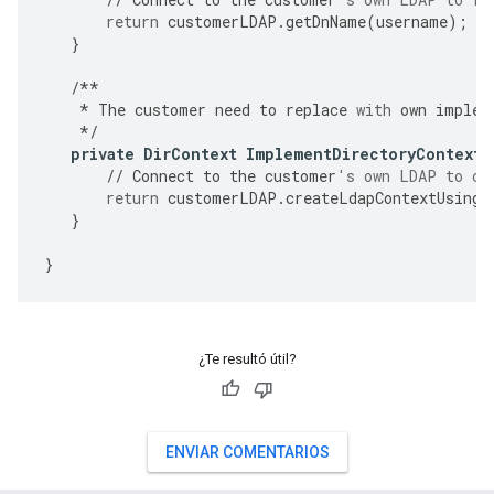
return
customerLDAP
.
getDnName
(
username
);
}
/**
*
The
customer
need
to
replace
with
own
implem
*/
private
DirContext
ImplementDirectoryContextC
//
Connect
to
the
customer
's own LDAP to cr
return
customerLDAP
.
createLdapContextUsingC
}
}
¿Te resultó útil?
ENVIAR COMENTARIOS