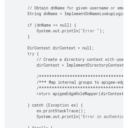
//
Obtain
dnName
for
given
username
or
emai
String
dnName
=
ImplementDnNameLookupLogic
(
if
(
dnName
==
null
)
{
System
.
out
.
println
(
"Error "
);
}
DirContext
dirContext
=
null
;
try
{
//
Create
a
directory
context
with
user
dirContext
=
ImplementDirectoryContextC
/**********************************
/***
Map
internal
groups
to
apigee
-
edge
/**********************************
return
apigeeEdgeRoleMapper
(
dirContext
,
}
catch
(
Exception
ex
)
{
ex
.
printStackTrace
();
System
.
out
.
println
(
"Error in authentica
}
finally
{