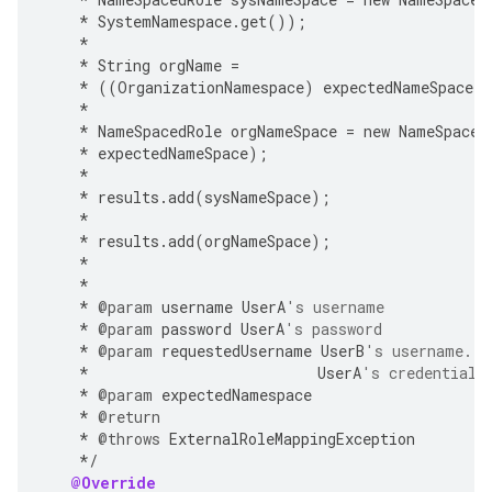
*
SystemNamespace
.
get
());
*
*
String
orgName
=
*
((
OrganizationNamespace
)
expectedNameSpace
)
.
*
*
NameSpacedRole
orgNameSpace
=
new
NameSpaced
*
expectedNameSpace
);
*
*
results
.
add
(
sysNameSpace
);
*
*
results
.
add
(
orgNameSpace
);
*
*
*
@param
username
UserA
's username
*
@param
password
UserA
's password
*
@param
requestedUsername
UserB
's username. A
*
UserA
's credentials
*
@param
expectedNamespace
*
@return
*
@throws
ExternalRoleMappingException
*/
@Override