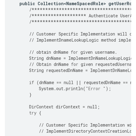
public
Collection<NameSpacedRole>
getUserRol
/**************************************
/********************
Authenticate
UserA
/**************************************
//
Customer
Specific
Implementation
will
ov
//
ImplementDnameLookupLogic
method
impleme
//
obtain
dnName
for
given
username
.
String
dnName
=
ImplementDnNameLookupLogic
(
//
Obtain
dnName
for
given
requestedUsernam
String
requestedDnName
=
ImplementDnNameLoo
if
(
dnName
==
null
||
requestedDnName
==
nu
System
.
out
.
println
(
"Error "
);
}
DirContext
dirContext
=
null
;
try
{
//
Customer
Specific
Implementation
wil
//
ImplementDirectoryContextCreationLog