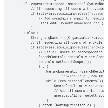
if
(
expectedNamespace
instanceof
SystemName
//
If
requesting
all
users
with
sysadmi
if
(
roleName
.
equalsIgnoreCase
(
"sysadmin
//
Add
sysadmin
's email to results
users
.
add
(
"sysadmin@wacapps.net"
);
}
}
else
{
String
orgName
=
((
OrganizationNamespac
//
If
requesting
all
users
of
engRole
in
if
(
roleName
.
equalsIgnoreCase
(
"engRole"
//
Get
all
users
in
corresponding
g
SearchControls
controls
=
new
Search
controls
.
setSearchScope
(
1
);
try
{
NamingEnumeration<SearchResult>
"cn=engGroup"
,
new
Obje
while
(
res
.
hasMoreElements
())
{
SearchResult
sr
=
res
.
nextE
//
Add
all
users
into
return
users
.
addAll
(
sr
.
getAttribut
}
}
catch
(
NamingException
e
)
{