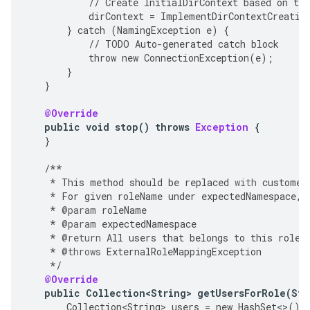
//
Create
InitialDirContext
based
on
the
dirContext
=
ImplementDirContextCreatio
}
catch
(
NamingException
e
)
{
//
TODO
Auto
-
generated
catch
block
throw
new
ConnectionException
(
e
);
}
}
@Override
public
void
stop
()
throws
Exception
{
}
/**
*
This
method
should
be
replaced
with
customer
*
For
given
roleName
under
expectedNamespace
,
*
@param
roleName
*
@param
expectedNamespace
*
@return
All
users
that
belongs
to
this
role
.
*
@throws
ExternalRoleMappingException
*/
@Override
public
Collection<String>
getUsersForRole
(
Str
Collection<String>
users
=
new
HashSet
<>
();