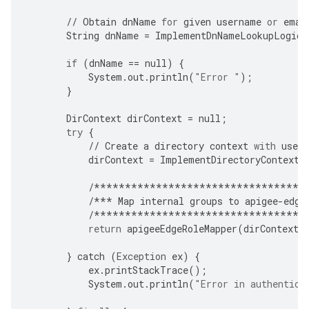
//
Obtain
dnName
for
given
username
or
emai
String
dnName
=
ImplementDnNameLookupLogic
(
if
(
dnName
==
null
)
{
System
.
out
.
println
(
"Error "
);
}
DirContext
dirContext
=
null
;
try
{
//
Create
a
directory
context
with
user
dirContext
=
ImplementDirectoryContextC
/**********************************
/***
Map
internal
groups
to
apigee
-
edge
/**********************************
return
apigeeEdgeRoleMapper
(
dirContext
,
}
catch
(
Exception
ex
)
{
ex
.
printStackTrace
();
System
.
out
.
println
(
"Error in authentica