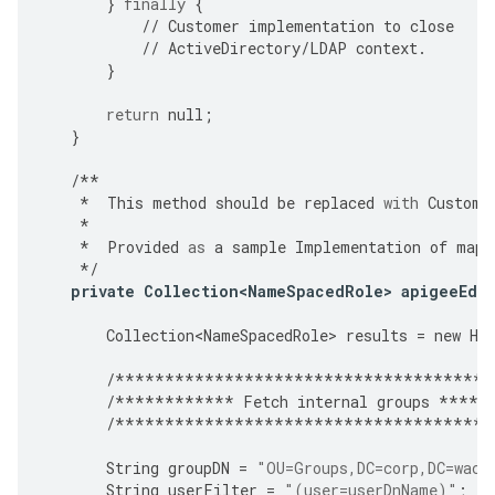
}
finally
{
//
Customer
implementation
to
close
//
ActiveDirectory
/
LDAP
context
.
}
return
null
;
}
/**
*
This
method
should
be
replaced
with
Custome
*
*
Provided
as
a
sample
Implementation
of
mapp
*/
private
Collection<NameSpacedRole>
apigeeEdg
Collection<NameSpacedRole>
results
=
new
Ha
/**************************************
/************
Fetch
internal
groups
*****
/**************************************
String
groupDN
=
"OU=Groups,DC=corp,DC=waca
String
userFilter
=
"(user=userDnName)"
;