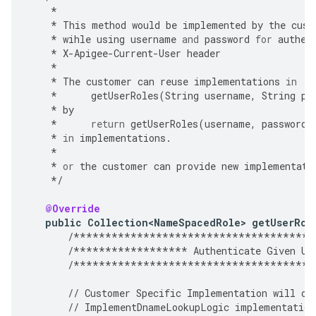
*
*
This
method
would
be
implemented
by
the
cust
*
wihle
using
username
and
password
for
authen
*
X
-
Apigee
-
Current
-
User
header
*
*
The
customer
can
reuse
implementations
in
*
getUserRoles
(
String
username
,
String
pa
*
by
*
return
getUserRoles
(
username
,
password
,
*
in
implementations
.
*
*
or
the
customer
can
provide
new
implementati
*/
@Override
public
Collection<NameSpacedRole>
getUserRol
/**************************************
/******************
Authenticate
Given
Us
/**************************************
//
Customer
Specific
Implementation
will
ov
//
ImplementDnameLookupLogic
implementation