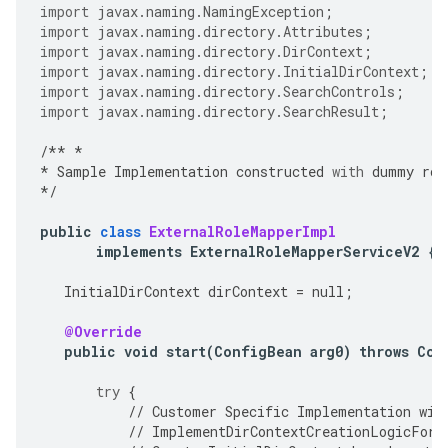
import
javax.naming.NamingException
;
import
javax.naming.directory.Attributes
;
import
javax.naming.directory.DirContext
;
import
javax.naming.directory.InitialDirContext
;
import
javax.naming.directory.SearchControls
;
import
javax.naming.directory.SearchResult
;
/**
*
*
Sample
Implementation
constructed
with
dummy
rol
*/
public
class
ExternalRoleMapperImpl
implements
ExternalRoleMapperServiceV2
{
InitialDirContext
dirContext
=
null
;
@Override
public
void
start
(
ConfigBean
arg0
)
throws
Con
try
{
//
Customer
Specific
Implementation
wil
//
ImplementDirContextCreationLogicForS