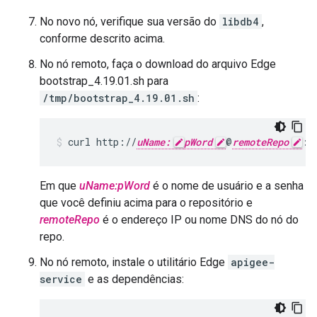
No novo nó, verifique sua versão do
libdb4
,
conforme descrito acima.
No nó remoto, faça o download do arquivo Edge
bootstrap_4.19.01.sh para
/tmp/bootstrap_4.19.01.sh
:
curl http://
uName:
pWord
@
remoteRepo
:3
Em que
uName:pWord
é o nome de usuário e a senha
que você definiu acima para o repositório e
remoteRepo
é o endereço IP ou nome DNS do nó do
repo.
No nó remoto, instale o utilitário Edge
apigee-
service
e as dependências: