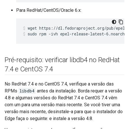
Para RedHat/CentOS/Oracle 6.x:
sudo rpm -ivh epel-release-latest-6.noarch.
Pré-requisito: verificar libdb4 no Red
Hat
7
.
4 e Cent
OS 7
.
4
No RedHat 7.4 e no CentOS 7.4, verifique a versão das
RPMs
libdb4
antes da instalação. Borda requer a versão
4.8 e algumas versões do RedHat 7.4 e CentOS 7.4 vêm
com um para uma versão mais recente. Se você tiver uma
versão mais recente, desinstale-a para que o instalador do
Edge faça o seguinte: e instale a versão 4.8.