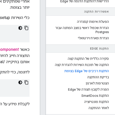
אחרי שמתקינים א
הדרישות להתקנת הדגמה של Edge
יותר בצומת.
אפשרויות התקנה
כלי השירות apigee-setup משתמש בפקודה בצורה:
הפעלת אימות קסנדרה
הגדרת שכפול ראשי במצב המתנה עבור
Postgres
הגדרת מארח וירטואלי
התקנת EDGE
כאשר
component
סקירה כללית של התקנת קצה
אותם בתיקייה /usr/local או /usr/local/share, או בכל מקום אחר בצומת שניתן לגשת אליו דרך ה-apigee משתמש.
התקנה של תוכנת השירות להגדרת קצה
התקנת רכיבים של Edge בצומת
לדוגמה, כדי להתקי
בדיקת ההתקנה
הצטרפות לארגון
הפניה לקובץ תצורה של Edge
התקנת Smart
Docs
התקנת מונטיזציה
לקבלת מידע על התקנת 
לאחר ההתקנה