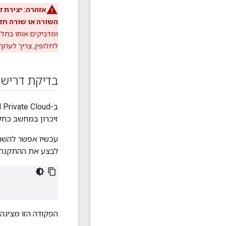
אזהרה:
השורה או שורה חדשה
ומדביקים אותו בחלון Linux. בתור לחלופין, אפשר להשתמש בכלי ה
לחלופין, צריך לערוך א
בדיקת דריש
ב-Edge for Cloud Private Cloud יש תמיכה במאפיין
זיכרון במחשב כחלק מהתקנה. א
לבצע את ההתקנה 
הפקודה הזו מציגה