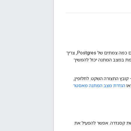
כברירת מחדל, Edge מתקין את כל צומתי Postgres במצב ראשי. אבל במערכות ייצור עם כמה צמתים של Postgres, צריך
מת במצב המתנה יכול להמשיך
קובץ התצורה השקט. לחלופין,
או
הגדרת מצב המתנה מאסטר
יכול לגשת קסנדרה. אפשר להפעיל את