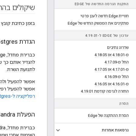
התקנת הגרסה החדשה של EDGE
שיקולים בהת
חוויית Edge חדשה לענן פרטי
בזמן כתיבת קובץ 
מתקינים את הממשק החדש של Edge
עדכון של EDGE ל-4
01
.
19
.
הגדרת Postgres רפליקציה למצופה מאסטר
שדרוג נתיבים
מ-4
01 או 4
.
18
.
05
.
18
.
להגדיר אותם כך 
החל מ-4
09
.
17
.
לתנועת השרת.
מ-4
01 או 4
.
17
.
05
.
17
.
החל מ-4
09
.
16
.
אפשר להפעיל ולהג
מ-4
01 או 4
.
16
.
05
.
16
.
אפשר להפעיל רפל
החזרה לגרסה קודמת 4
01
.
19
.
רפליקציה ל-Postgres
הסרה
הפעלת Cassandra אימות
הסרת ההתקנה של Edge
גרסאות אחרות
האימות אחרי שמתקינים את Edge או כחלק