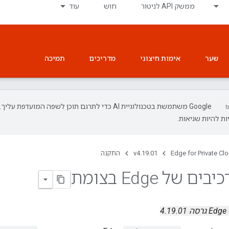
ממשק API לניטור
חוש
עוד
שער
אימות חיצוני
מדריכים
תמיכה
‫Google משתמשת בטכנולוגיית AI כדי לתרגם תוכן לשפה המועדפת עליך.
ת להיות שגיאות.
Edge for Private Cl
v4.19.01
התקנה
 של Edge בצומת
ה 4.19.01