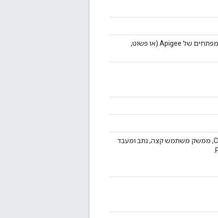
התקנת Edge עצמאית, כלומר Cassandra, zoKeeper, Management Server, OpenLDAP, ממשק משתמש קצה, נתב ומעבד