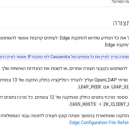
ת הפורטל.
תצורה
קובץ התצורה מכיל את כל המידע שדרוש להתקנת Edge. לעית
ת Edge.
 את כל צמתים של Cassandra לפי כתובת IP. אפשר לציין רכיבים אחרים לפי כתובת IP או DNS שם.
ך להשתמש בקובצי תצורה אחרים, או לשנות את ההגדרות האישיות שלך ק
אתה מתקין שרתי nLDAP
LDAP_SI
וגם
LDAP_PEER
.
בחרת ליצור מספר מרכזי נתונים כחלק מהתקנה של 12 צ
ZK_CLIENT_
ו-
CASS_HOSTS
.
ההתקנה שמתוארת בהמשך מציגה קובץ תצורה לדוגמה עבור הטופולוגיה ה
.
Edge Configuration File Refe