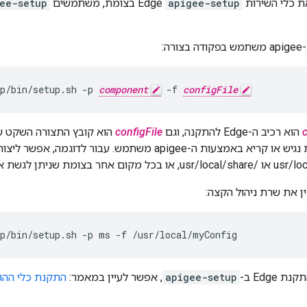
ת כלי השירות
apigee-setup
Edge בצומת, משתמשים
ee-setup
p/bin/setup.sh -p 
component
 -f 
configFile
הוא רכיב ה-Edge להתקנה, וגם
configFile
הוא קובץ התצורה השקט ש
התצורה חייב להיות נגיש או קריא באמצעות ה-apigee משתמש. 
ן את שרת ניהול הקצה:
up/bin/setup.sh -p ms -f /usr/local/myConfig
Edge ב-
apigee-setup
, אפשר לעיין במאמר:
התקנת כלי ההגדרה של etup