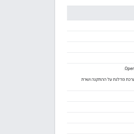
צורה ואז את OpenLDAP המערכת מדלגת על ההתקנה ושרת