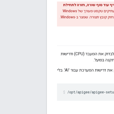
Wind ו אז העתקה שלו למחשב Linux יכולה להוסיף עוד סוף שורה, חזרה לתחילת
המצב הזה יכולה לקרות גם כשמעתיקים טקסט מעורך של Windows
Linux כדי למחוק קובץ תצורה. שנוצר ב-Windows.
כדי לבדוק את המעבד (CPU) ודרישות
עכשיו אפשר להשתמש בסימן ' -t' כדי לבצע בדיקה מבלי לבצע התקנה. לדוגמה, כדי לבדוק את דרישות המערכת עבור 'AI'. בלי
/opt/apigee/apigee-setu