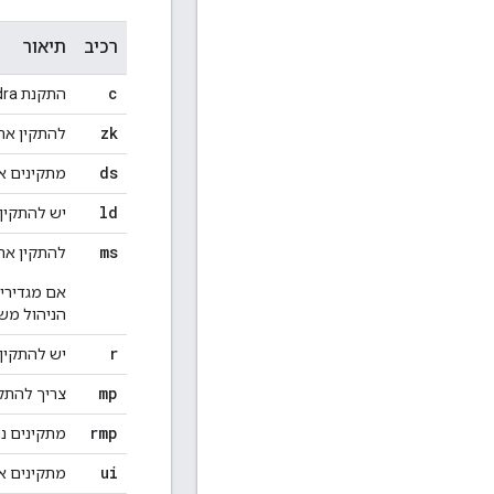
רכיב
תיאור
c
התקנת Cassandra בלבד.
zk
להתקין אתzoKeeper בלבד
ds
מתקינים אתzoKeeper ו-andra
ld
יש להתקין את penLDAP
ms
להתקין את שרת הניהול של Edge,
אם מגדירי
הניהול משתמש ב-OpenLDAP 
r
יש להתקין את נת
mp
צריך להתקין 
rmp
מתקינים נתב Edge ומעבד 
ui
מתקינים את