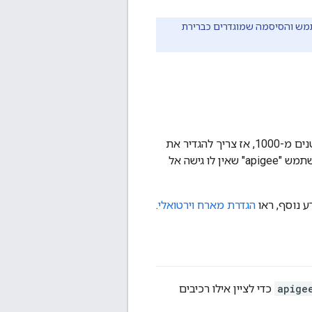
 אפשר לשנות את שם המשתמש והסיסמה שמוגדרים כברירת
אם רוצים ליצור מארח וירטואלי שמחבר את הנתב ליציאה מוגנת, כמו יציאה במספרים קטנים מ-1000, אז צריך להגדיר את
הנתב שיפעל כמשתמש עם גישה את היציאות האלה. כברירת מחדל, הנתב פועל בתור המשתמש "apigee" שאין לו גישה אל
הגדרת מארח וירטואלי
.
apige
כדי לציין אילו רכיבים