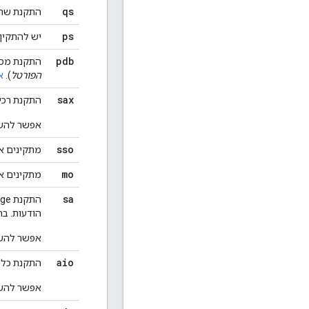
qs
התקנת שרת Qpid בל
ps
יש להתקין את gres Server
pdb
התקנת מסד נתונים של Postgres בלבד – משמש רק 
הפורטל
).
א
sax
התקנת רכיבי נית
אפשר להשתמ
sso
מתקינים את מודו
mo
מתקינים את
sa
הודעות. בחירה 
אפשר להשתמ
aio
התקנת כל 
אפשר להשתמ