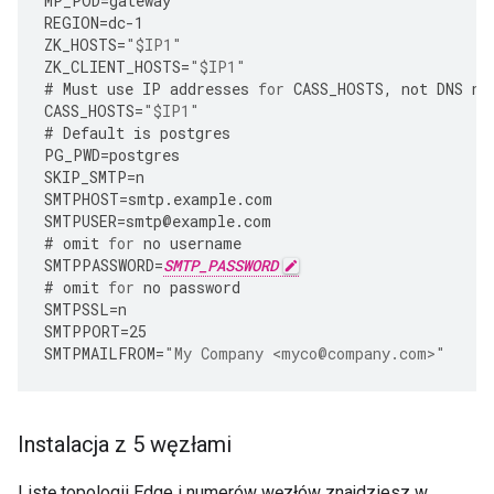
MP_POD
=
gateway
REGION
=
dc
-
1
ZK_HOSTS
=
"$IP1"
ZK_CLIENT_HOSTS
=
"$IP1"
#
Must
use
IP
addresses
for
CASS_HOSTS
,
not
DNS
na
CASS_HOSTS
=
"$IP1"
#
Default
is
postgres
PG_PWD
=
postgres
SKIP_SMTP
=
n
SMTPHOST
=
smtp
.
example
.
com
SMTPUSER
=
smtp
@
example
.
com
#
omit
for
no
username
SMTPPASSWORD
=
SMTP_PASSWORD
#
omit
for
no
password
SMTPSSL
=
n
SMTPPORT
=
25
SMTPMAILFROM
=
"My Company <myco@company.com>"
Instalacja z 5 węzłami
Listę topologii Edge i numerów węzłów znajdziesz w