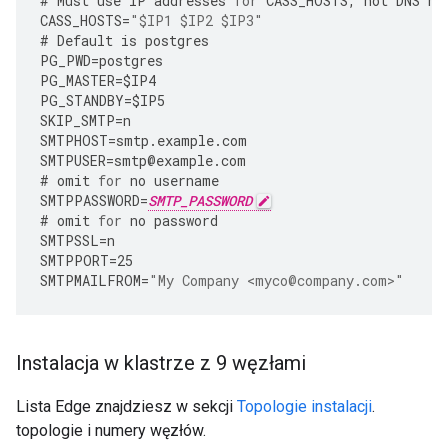
#
Must
use
IP
addresses
for
CASS_HOSTS
,
not
DNS
na
CASS_HOSTS
=
"$IP1 $IP2 $IP3"
#
Default
is
postgres
PG_PWD
=
postgres
PG_MASTER
=
$IP4
PG_STANDBY
=
$IP5
SKIP_SMTP
=
n
SMTPHOST
=
smtp
.
example
.
com
SMTPUSER
=
smtp
@
example
.
com
#
omit
for
no
username
SMTPPASSWORD
=
SMTP_PASSWORD
#
omit
for
no
password
SMTPSSL
=
n
SMTPPORT
=
25
SMTPMAILFROM
=
"My Company <myco@company.com>"
Instalacja w klastrze z 9 węzłami
Lista Edge znajdziesz w sekcji
Topologie instalacji
.
topologie i numery węzłów.