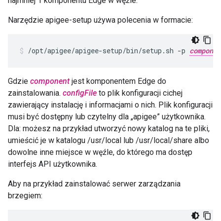
najmniej 1 komponentu Edge w węźle.
Narzędzie apigee-setup używa polecenia w formacie:
/opt/apigee/apigee-setup/bin/setup.sh -p 
componen
Gdzie
component
jest komponentem Edge do
zainstalowania.
configFile
to plik konfiguracji cichej
zawierający instalację i informacjami o nich. Plik konfiguracji
musi być dostępny lub czytelny dla „apigee” użytkownika.
Dla: możesz na przykład utworzyć nowy katalog na te pliki,
umieścić je w katalogu /usr/local lub /usr/local/share albo
dowolne inne miejsce w węźle, do którego ma dostęp
interfejs API użytkownika.
Aby na przykład zainstalować serwer zarządzania
brzegiem: