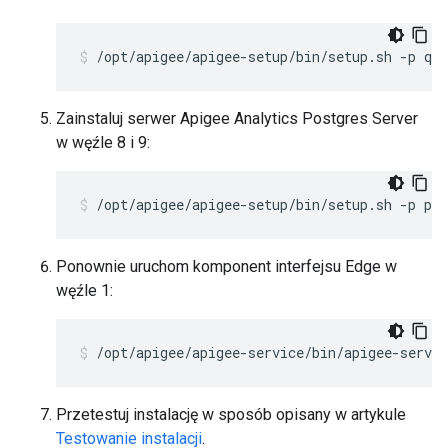
/opt/apigee/apigee-setup/bin/setup.sh -p qs 
Zainstaluj serwer Apigee Analytics Postgres Server
w węźle 8 i 9:
/opt/apigee/apigee-setup/bin/setup.sh -p ps 
Ponownie uruchom komponent interfejsu Edge w
węźle 1:
/opt/apigee/apigee-service/bin/apigee-servic
Przetestuj instalację w sposób opisany w artykule
Testowanie instalacji
.