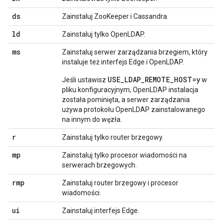
ds
Zainstaluj ZooKeeper i Cassandra.
ld
Zainstaluj tylko OpenLDAP.
ms
Zainstaluj serwer zarządzania brzegiem, który
instaluje też interfejs Edge i OpenLDAP.
USE_LDAP_REMOTE_HOST=y
Jeśli ustawisz
w
pliku konfiguracyjnym, OpenLDAP instalacja
została pominięta, a serwer zarządzania
używa protokołu OpenLDAP zainstalowanego
na innym do węzła.
r
Zainstaluj tylko router brzegowy.
mp
Zainstaluj tylko procesor wiadomości na
serwerach brzegowych.
rmp
Zainstaluj router brzegowy i procesor
wiadomości.
ui
Zainstaluj interfejs Edge.