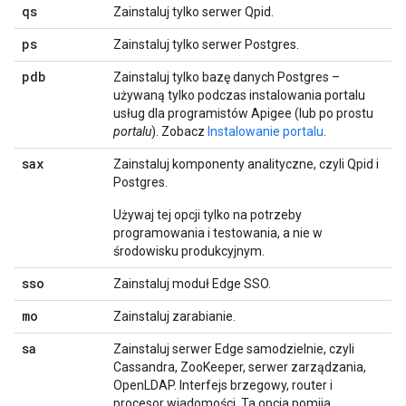
qs
Zainstaluj tylko serwer Qpid.
ps
Zainstaluj tylko serwer Postgres.
pdb
Zainstaluj tylko bazę danych Postgres –
używaną tylko podczas instalowania portalu
usług dla programistów Apigee (lub po prostu
portalu
). Zobacz
Instalowanie portalu
.
sax
Zainstaluj komponenty analityczne, czyli Qpid i
Postgres.
Używaj tej opcji tylko na potrzeby
programowania i testowania, a nie w
środowisku produkcyjnym.
sso
Zainstaluj moduł Edge SSO.
mo
Zainstaluj zarabianie.
sa
Zainstaluj serwer Edge samodzielnie, czyli
Cassandra, ZooKeeper, serwer zarządzania,
OpenLDAP. Interfejs brzegowy, router i
procesor wiadomości. Ta opcja pomija