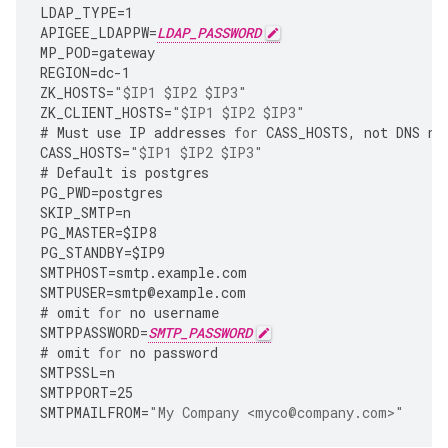
LDAP_TYPE
=
1
APIGEE_LDAPPW
=
LDAP_PASSWORD
MP_POD
=
gateway
REGION
=
dc
-
1
ZK_HOSTS
=
"$IP1 $IP2 $IP3"
ZK_CLIENT_HOSTS
=
"$IP1 $IP2 $IP3"
#
Must
use
IP
addresses
for
CASS_HOSTS
,
not
DNS
na
CASS_HOSTS
=
"$IP1 $IP2 $IP3"
#
Default
is
postgres
PG_PWD
=
postgres
SKIP_SMTP
=
n
PG_MASTER
=
$IP8
PG_STANDBY
=
$IP9
SMTPHOST
=
smtp
.
example
.
com
SMTPUSER
=
smtp
@
example
.
com
#
omit
for
no
username
SMTPPASSWORD
=
SMTP_PASSWORD
#
omit
for
no
password
SMTPSSL
=
n
SMTPPORT
=
25
SMTPMAILFROM
=
"My Company <myco@company.com>"