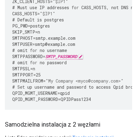
ZK_CLIENT_HOSTS
=
"$IP1"
#
Must
use
IP
addresses
for
CASS_HOSTS
,
not
DNS
na
CASS_HOSTS
=
"$IP1"
#
Default
is
postgres
PG_PWD
=
postgres
SKIP_SMTP
=
n
SMTPHOST
=
smtp
.
example
.
com
SMTPUSER
=
smtp
@
example
.
com
#
omit
for
no
username
SMTPPASSWORD
=
SMTP_PASSWORD
#
omit
for
no
password
SMTPSSL
=
n
SMTPPORT
=
25
SMTPMAILFROM
=
"My Company <myco@company.com>"
#
Set
up
username
and
password
to
access
Qpid
brok
QPID_MGMT_USERNAME
=
qpid
QPID_MGMT_PASSWORD
=
QPIDPass1234
Samodzielna instalacja z 2 węzłami