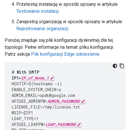
Przetestuj instalację w sposób opisany w artykule
Testowanie instalacji
.
Zarejestruj organizację w sposób opisany w artykule
Rejestrowanie organizacji
.
Poniżej znajduje się plik konfiguracji dyskretnej dla tej
topologii. Pełne informacje na temat: pliku konfiguracji.
Patrz sekcja
Plik konfiguracji Edge odniesienie
.
#
With
SMTP
IP1
=
IP_of_Node_1
HOSTIP
=
$
(
hostname
-
i
)
ENABLE_SYSTEM_CHECK
=
y
ADMIN_EMAIL
=
opdk
@
google
.
com
APIGEE_ADMINPW
=
ADMIN_PASSWORD
LICENSE_FILE
=
/tmp/license.txt
MSIP
=
$IP1
LDAP_TYPE
=
1
APIGEE_LDAPPW
=
LDAP_PASSWORD