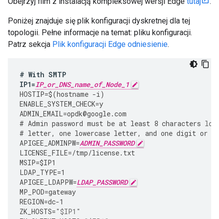
Obejrzyj film z instalacją kompleksowej wersji Edge
tutaj
.
Poniżej znajduje się plik konfiguracji dyskretnej dla tej
topologii. Pełne informacje na temat: pliku konfiguracji.
Patrz sekcja
Plik konfiguracji Edge odniesienie
.
#
With
SMTP
IP1
=
IP_or_DNS_name_of_Node_1
HOSTIP
=
$
(
hostname
-
i
)
ENABLE_SYSTEM_CHECK
=
y
ADMIN_EMAIL
=
opdk
@
google
.
com
#
Admin
password
must
be
at
least
8
characters
lon
#
letter
,
one
lowercase
letter
,
and
one
digit
or
s
APIGEE_ADMINPW
=
ADMIN_PASSWORD
LICENSE_FILE
=
/tmp/license.txt
MSIP
=
$IP1
LDAP_TYPE
=
1
APIGEE_LDAPPW
=
LDAP_PASSWORD
MP_POD
=
gateway
REGION
=
dc
-
1
ZK_HOSTS
=
"$IP1"