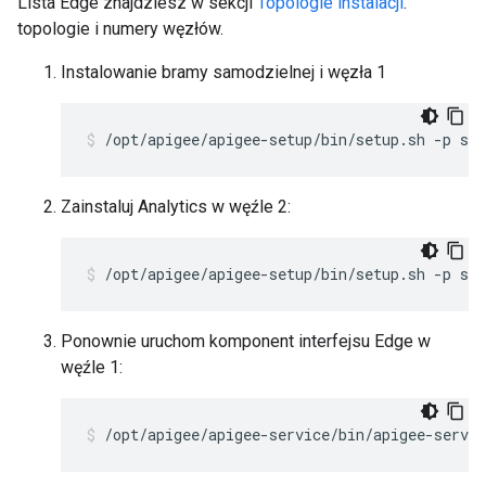
Lista Edge znajdziesz w sekcji
Topologie instalacji
.
topologie i numery węzłów.
Instalowanie bramy samodzielnej i węzła 1
/opt/apigee/apigee-setup/bin/setup.sh -p sa 
Zainstaluj Analytics w węźle 2:
/opt/apigee/apigee-setup/bin/setup.sh -p sax
Ponownie uruchom komponent interfejsu Edge w
węźle 1:
/opt/apigee/apigee-service/bin/apigee-servic