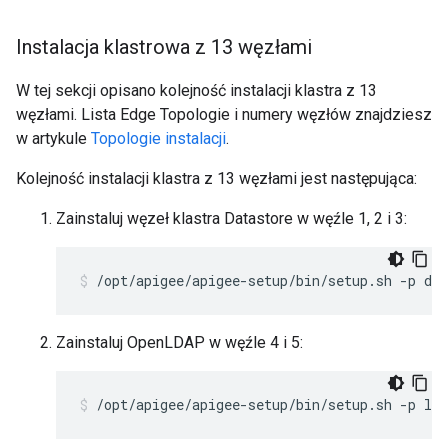
Instalacja klastrowa z 13 węzłami
W tej sekcji opisano kolejność instalacji klastra z 13
węzłami. Lista Edge Topologie i numery węzłów znajdziesz
w artykule
Topologie instalacji
.
Kolejność instalacji klastra z 13 węzłami jest następująca:
Zainstaluj węzeł klastra Datastore w węźle 1, 2 i 3:
/opt/apigee/apigee-setup/bin/setup.sh -p ds 
Zainstaluj OpenLDAP w węźle 4 i 5:
/opt/apigee/apigee-setup/bin/setup.sh -p ld 