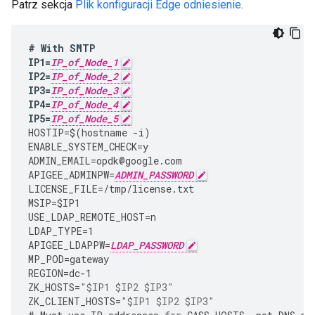
Patrz sekcja
Plik konfiguracji Edge odniesienie
.
#
With
SMTP
IP1
=
IP_of_Node_1
IP2
=
IP_of_Node_2
IP3
=
IP_of_Node_3
IP4
=
IP_of_Node_4
IP5
=
IP_of_Node_5
HOSTIP
=
$
(
hostname
-
i
)
ENABLE_SYSTEM_CHECK
=
y
ADMIN_EMAIL
=
opdk
@
google
.
com
APIGEE_ADMINPW
=
ADMIN_PASSWORD
LICENSE_FILE
=
/tmp/license.txt
MSIP
=
$IP1
USE_LDAP_REMOTE_HOST
=
n
LDAP_TYPE
=
1
APIGEE_LDAPPW
=
LDAP_PASSWORD
MP_POD
=
gateway
REGION
=
dc
-
1
ZK_HOSTS
=
"$IP1 $IP2 $IP3"
ZK_CLIENT_HOSTS
=
"$IP1 $IP2 $IP3"