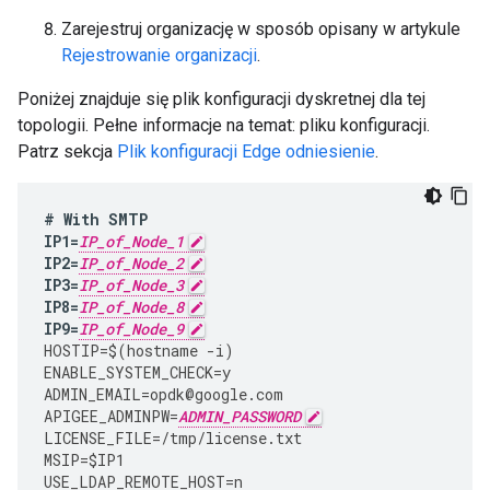
Zarejestruj organizację w sposób opisany w artykule
Rejestrowanie organizacji
.
Poniżej znajduje się plik konfiguracji dyskretnej dla tej
topologii. Pełne informacje na temat: pliku konfiguracji.
Patrz sekcja
Plik konfiguracji Edge odniesienie
.
#
With
SMTP
IP1
=
IP_of_Node_1
IP2
=
IP_of_Node_2
IP3
=
IP_of_Node_3
IP8
=
IP_of_Node_8
IP9
=
IP_of_Node_9
HOSTIP
=
$
(
hostname
-
i
)
ENABLE_SYSTEM_CHECK
=
y
ADMIN_EMAIL
=
opdk
@
google
.
com
APIGEE_ADMINPW
=
ADMIN_PASSWORD
LICENSE_FILE
=
/tmp/license.txt 
MSIP
=
$IP1
USE_LDAP_REMOTE_HOST
=
n