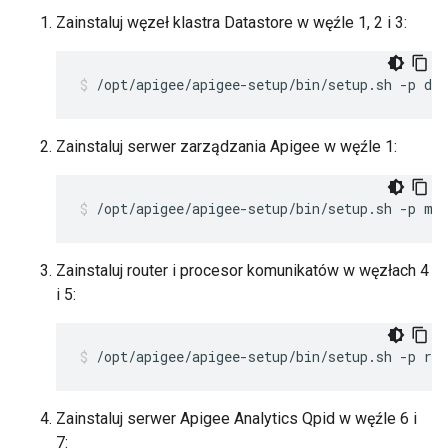
Zainstaluj węzeł klastra Datastore w węźle 1, 2 i 3:
/opt/apigee/apigee-setup/bin/setup.sh -p ds 
Zainstaluj serwer zarządzania Apigee w węźle 1:
/opt/apigee/apigee-setup/bin/setup.sh -p ms
Zainstaluj router i procesor komunikatów w węzłach 4
i 5:
/opt/apigee/apigee-setup/bin/setup.sh -p rm
Zainstaluj serwer Apigee Analytics Qpid w węźle 6 i
7: