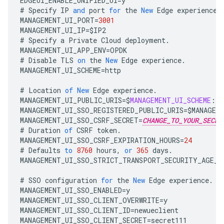
EDGEUI_ENABLE_UNIFIED_UI
=
y
#
Specify
IP
and
port
for
the
New
Edge
experience
.
MANAGEMENT_UI_PORT
=
3001
MANAGEMENT_UI_IP
=
$
IP2
#
Specify
a
Private
Cloud
deployment
.
MANAGEMENT_UI_APP_ENV
=
OPDK
#
Disable
TLS
on
the
New
Edge
experience
.
MANAGEMENT_UI_SCHEME
=
http
#
Location
of
New
Edge
experience
.
MANAGEMENT_UI_PUBLIC_URIS
=
$
MANAGEMENT_UI_SCHEME
:
//
MANAGEMENT_UI_SSO_REGISTERED_PUBLIC_URIS
=
$
MANAGEM
MANAGEMENT_UI_SSO_CSRF_SECRET
=
CHANGE_TO_YOUR_SECRE
#
Duration
of
CSRF
token
.
MANAGEMENT_UI_SSO_CSRF_EXPIRATION_HOURS
=
24
#
Defaults
to
8760
hours
,
or
365
days
.
MANAGEMENT_UI_SSO_STRICT_TRANSPORT_SECURITY_AGE_H
#
SSO
configuration
for
the
New
Edge
experience
.
MANAGEMENT_UI_SSO_ENABLED
=
y
MANAGEMENT_UI_SSO_CLIENT_OVERWRITE
=
y
MANAGEMENT_UI_SSO_CLIENT_ID
=
newueclient
MANAGEMENT_UI_SSO_CLIENT_SECRET
=
secret111