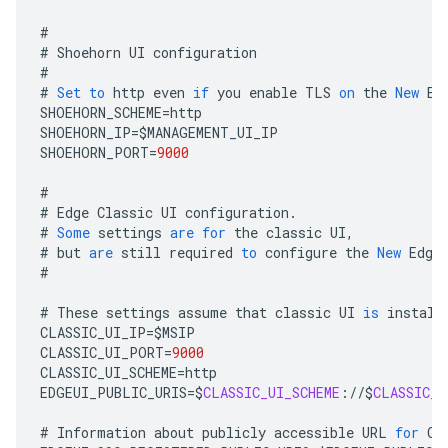
#
#
Shoehorn
UI
configuration
#
#
Set
to
http
even
if
you
enable
TLS
on
the
New
Ed
SHOEHORN_SCHEME
=
http
SHOEHORN_IP
=
$
MANAGEMENT_UI_IP
SHOEHORN_PORT
=
9000
#
#
Edge
Classic
UI
configuration
.
#
Some
settings
are
for
the
classic
UI
,
#
but
are
still
required
to
configure
the
New
Edge
#
#
These
settings
assume
that
classic
UI
is
install
CLASSIC_UI_IP
=
$
MSIP
CLASSIC_UI_PORT
=
9000
CLASSIC_UI_SCHEME
=
http
EDGEUI_PUBLIC_URIS
=
$
CLASSIC_UI_SCHEME
:
//
$
CLASSIC_U
#
Information
about
publicly
accessible
URL
for
Cl