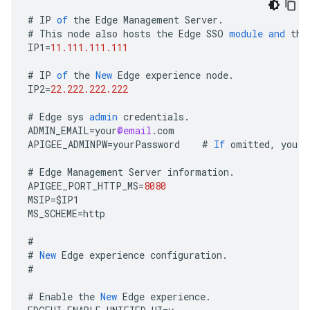
#
IP
of
the
Edge
Management
Server
.
#
This
node
also
hosts
the
Edge
SSO
module
and
the
IP1
=
11.111.111.111
#
IP
of
the
New
Edge
experience
node
.
IP2
=
22.222.222.222
#
Edge
sys
admin
credentials
.
ADMIN_EMAIL
=
your
@email
.
com
APIGEE_ADMINPW
=
yourPassword
#
If
omitted
,
you
a
#
Edge
Management
Server
information
.
APIGEE_PORT_HTTP_MS
=
8080
MSIP
=
$
IP1
MS_SCHEME
=
http
#
#
New
Edge
experience
configuration
.
#
#
Enable
the
New
Edge
experience
.