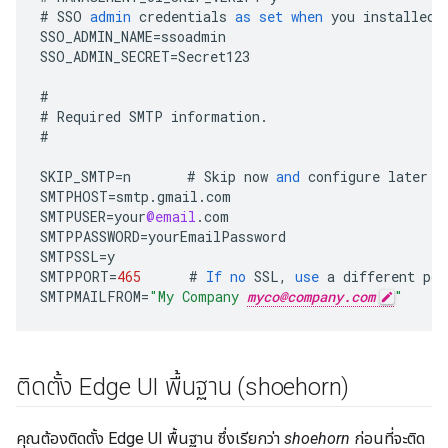
#
SSO
admin
credentials
as
set
when
you
installed
SSO_ADMIN_NAME
=
ssoadmin
SSO_ADMIN_SECRET
=
Secret123
#
#
Required
SMTP
information
.
#
SKIP_SMTP
=
n
#
Skip
now
and
configure
later
b
SMTPHOST
=
smtp
.
gmail
.
com
SMTPUSER
=
your
@email
.
com
SMTPPASSWORD
=
yourEmailPassword
SMTPSSL
=
y
SMTPPORT
=
465
#
If
no
SSL
,
use
a
different
por
SMTPMAILFROM
=
"My Company 
myco@company.com
"
ติดตั้ง Edge UI พื้นฐาน (shoehorn)
คุณต้องติดตั้ง Edge UI พื้นฐาน ซึ่งเรียกว่า
shoehorn
ก่อนที่จะติด