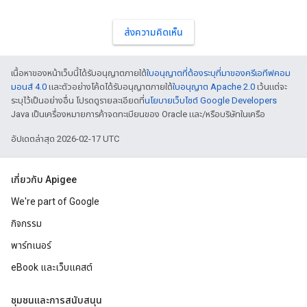
ส่งความคิดเห็น
เนื้อหาของหน้าเว็บนี้ได้รับอนุญาตภายใต้
ใบอนุญาตที่ต้องระบุที่มาของครีเอทีฟคอม
มอนส์ 4.0
และตัวอย่างโค้ดได้รับอนุญาตภายใต้
ใบอนุญาต Apache 2.0
เว้นแต่จะ
ระบุไว้เป็นอย่างอื่น โปรดดูรายละเอียดที่
นโยบายเว็บไซต์ Google Developers
Java เป็นเครื่องหมายการค้าจดทะเบียนของ Oracle และ/หรือบริษัทในเครือ
อัปเดตล่าสุด 2026-02-17 UTC
เกี่ยวกับ Apigee
We're part of Google
กิจกรรม
พาร์ทเนอร์
eBook และเว็บแคสต์
ชุมชนและการสนับสนุน