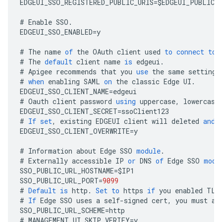
EDGEUI_SSO_REGISTERED_PUBLIC_URIS
=
$
EDGEUI_PUBLIC_
#
Enable
SSO
.
EDGEUI_SSO_ENABLED
=
y
#
The
name
of
the
OAuth
client
used
to
connect
to
#
The
default
client
name
is
edgeui
.
#
Apigee
recommends
that
you
use
the
same
settings
#
when
enabling
SAML
on
the
classic
Edge
UI
.
EDGEUI_SSO_CLIENT_NAME
=
edgeui
#
Oauth
client
password
using
uppercase
,
lowercase
EDGEUI_SSO_CLIENT_SECRET
=
ssoClient123
#
If
set
,
existing
EDGEUI
client
will
deleted
and
EDGEUI_SSO_CLIENT_OVERWRITE
=
y
#
Information
about
Edge
SSO
module
.
#
Externally
accessible
IP
or
DNS
of
Edge
SSO
modu
SSO_PUBLIC_URL_HOSTNAME
=
$
IP1
SSO_PUBLIC_URL_PORT
=
9099
#
Default
is
http
.
Set
to
https
if
you
enabled
TLS
#
If
Edge
SSO
uses
a
self
-
signed
cert
,
you
must
al
SSO_PUBLIC_URL_SCHEME
=
http
#
MANAGEMENT_UI_SKIP_VERIFY
=
y