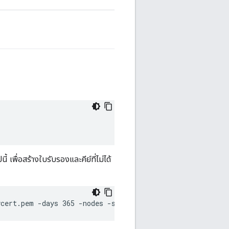
 เพื่อสร้างใบรับรองและคีย์ที่ไม่ได้
ycert.pem -days 365 -nodes -subj '/CN=localhost'