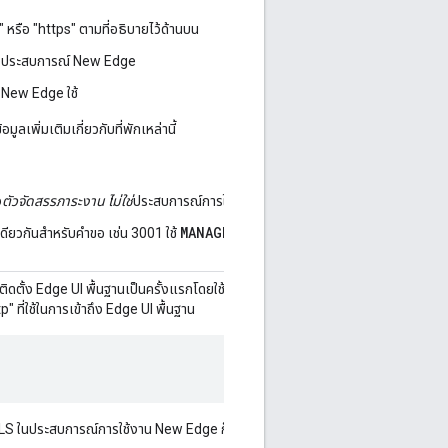
 หรือ "https" ตามที่อธิบายไว้ด้านบน
S ของประสบการณ์ New Edge
 New Edge ใช้
้อมูลเพิ่มเติมเกี่ยวกับที่พักเหล่านี้
ง
ตัวจัดสรรภาระงาน
ไม่ใช่
ประสบการณ์การใช้งาน New Edge
MANAGEMENT_UI_PORT
ดียวกันสำหรับคำขอ เช่น 3001 ใช้
เพื่อระบุหมายเลข
ิดตั้ง Edge UI พื้นฐานเป็นครั้งแรกโดยใช้
shoehorn
ไฟล์การกำหนดค่าการติด
tp" ที่ใช้ในการเข้าถึง Edge UI พื้นฐาน
 TLS ในประสบการณ์การใช้งาน New Edge ก็ตาม พร็อพเพอร์ตี้นี้ยังคงต้องตั้งค่า