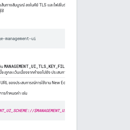
ุเส้นทางสัมบูรณ์ ลงในคีย์ TLS และไฟล์ใบรับรอง ไฟล์ดังกล่าวต้องจัดรูปแบบเป็น
ใช้
ge-management-ui
MANAGEMENT_UI_TLS_KEY_FILE
ว้น
และ
ี้จะถูกละเว้นเนื่องจากคำขอไปยัง ประสบการณ์การใช้งาน Edge ใหม่จะผ่าน HTTP
บุ URL ของประสบการณ์การใช้งาน New Edge
์การกำหนดค่า เช่น
NT_UI_SCHEME://$MANAGEMENT_UI_IP:$MANAGEMENT_UI_PORT