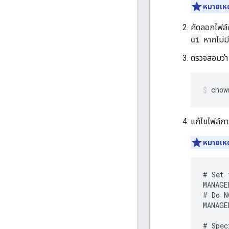
หมายเหต
คัดลอกไฟล์
ui
หากไม่มี
ตรวจสอบว่า 
chow
แก้ไขไฟล์กา
หมายเหต
# Set 
MANAGE
# Do N
MANAGE
# Spec