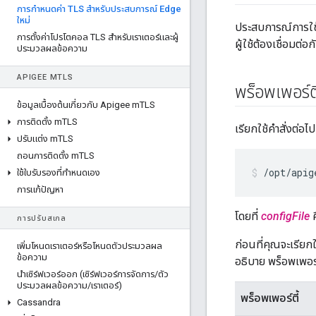
การกําหนดค่า TLS สําหรับประสบการณ์ Edge
ใหม่
ประสบการณ์การใช
การตั้งค่าโปรโตคอล TLS สําหรับเราเตอร์และผู้
ผู้ใช้ต้องเชื่อมต
ประมวลผลข้อความ
APIGEE M
TLS
พร็อพเพอร์ต
ข้อมูลเบื้องต้นเกี่ยวกับ Apigee m
TLS
การติดตั้ง m
TLS
เรียกใช้คำสั่งต่
ปรับแต่ง m
TLS
ถอนการติดตั้ง m
TLS
/opt/apig
ใช้ใบรับรองที่กําหนดเอง
การแก้ปัญหา
โดยที่
configFile
ค
การปรับสเกล
ก่อนที่คุณจะเรียกใ
เพิ่มโหนดเราเตอร์หรือโหนดตัวประมวลผล
ข้อความ
อธิบาย พร็อพเพอร
นําเซิร์ฟเวอร์ออก (เซิร์ฟเวอร์การจัดการ
/
ตัว
ประมวลผลข้อความ
/
เราเตอร์)
พร็อพเพอร์ตี้
Cassandra