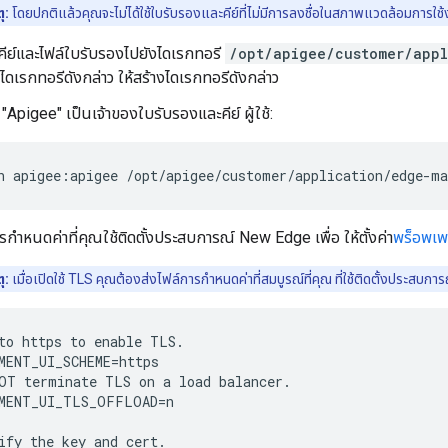
ุ:
โดยปกติแล้วคุณจะไม่ได้ใช้ใบรับรองและคีย์ที่ไม่มีการลงชื่อในสภาพแวดล้อมการใช้
คีย์และไฟล์ใบรับรองไปยังไดเรกทอรี
/opt/apigee/customer/app
ไดเรกทอรีดังกล่าว ให้สร้างไดเรกทอรีดังกล่าว
"Apigee" เป็นเจ้าของใบรับรองและคีย์ ผู้ใช้:
n apigee:apigee /opt/apigee/customer/application/edge-m
รกำหนดค่าที่คุณใช้ติดตั้งประสบการณ์ New Edge เพื่อ ให้ตั้งค่า
พร็อพเพอ
ุ:
เมื่อเปิดใช้ TLS คุณต้องส่งไฟล์การกำหนดค่าที่สมบูรณ์ที่คุณ ที่ใช้ติดตั้งประสบ
to https to enable TLS.

MENT_UI_SCHEME=https 

OT terminate TLS on a load balancer.

MENT_UI_TLS_OFFLOAD=n

ify the key and cert. 
