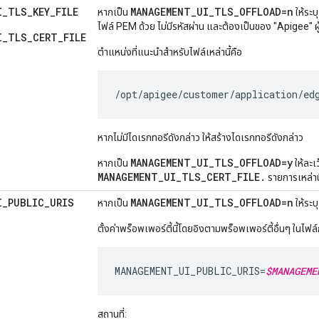
I
_
TLS
_
KEY
_
FILE
MANAGEMENT
_
UI
_
TLS
_
OFFLOAD=n
หากเป็น
ให้ระบ
ไฟล์ PEM ด้วย ไม่มีรหัสผ่าน และต้องเป็นของ "Apigee" ผู้
I_TLS_CERT_FILE
ตำแหน่งที่แนะนำสำหรับไฟล์เหล่านี้คือ
/opt/apigee/customer/application/ed
หากไม่มีไดเรกทอรีดังกล่าว ให้สร้างไดเรกทอรีดังกล่าว
MANAGEMENT_UI_TLS_OFFLOAD=y
หากเป็น
ให้ละเ
MANAGEMENT_UI_TLS_CERT_FILE.
รายการเหล่าน
I
_
PUBLIC
_
URIS
MANAGEMENT_UI_TLS_OFFLOAD=n
หากเป็น
ให้ระ
ตั้งค่าพร็อพเพอร์ตี้นี้โดยอิงตามพร็อพเพอร์ตี้อื่นๆ ในไฟล
MANAGEMENT_UI_PUBLIC_URIS=
$MANAGEME
สถานที่: