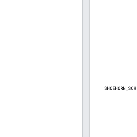
SHOEHORN
_
SCH