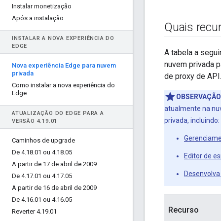
Instalar monetização
Após a instalação
Quais recu
INSTALAR A NOVA EXPERIÊNCIA DO
EDGE
A tabela a segu
nuvem privada pa
Nova experiência Edge para nuvem
privada
de proxy de AP
Como instalar a nova experiência do
Edge
OBSERVAÇÃO
atualmente na nuv
ATUALIZAÇÃO DO EDGE PARA A
privada, incluindo:
VERSÃO 4
.
19
.
01
Gerenciame
Caminhos de upgrade
De 4
.
18
.
01 ou 4
.
18
.
05
Editor de e
A partir de 17 de abril de 2009
Desenvolva
De 4
.
17
.
01 ou 4
.
17
.
05
A partir de 16 de abril de 2009
De 4
.
16
.
01 ou 4
.
16
.
05
Recurso
Reverter 4
.
19
.
01