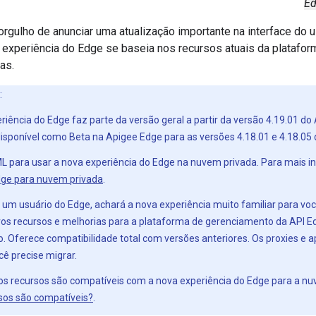
Ed
rgulho de anunciar uma atualização importante na interface do 
 experiência do Edge se baseia nos recursos atuais da platafor
as.
:
riência do Edge faz parte da versão geral a partir da versão 4.19.01 d
disponível como Beta na Apigee Edge para as versões 4.18.01 e 4.18.05
L para usar a nova experiência do Edge na nuvem privada. Para mais 
ge para nuvem privada
.
é um usuário do Edge, achará a nova experiência muito familiar para vo
os recursos e melhorias para a plataforma de gerenciamento da API 
 Oferece compatibilidade total com versões anteriores. Os proxies e ap
ê precise migrar.
s recursos são compatíveis com a nova experiência do Edge para a nu
sos são compatíveis?
.