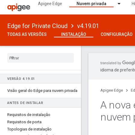
Apigee Edge
Nuvem privada
H
Edge for Private Cloud
v4.19.01
TODAS AS VERSÕES
INSTALAÇÃO
CONFIGURAÇÃO
idioma de preferê
VERSÃO 4
.
19
.
01
Apigee Edge
Ed
Visão geral do Edge para nuvem privada
A nova 
ANTES DE INSTALAR
nuvem 
Requisitos de instalação
Requisitos de porta
Topologias de instalação