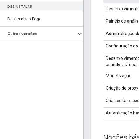
DESINSTALAR
Desenvolvimento
Desinstalar o Edge
Painéis de anális
Administração d
Outras versões
Configuração do
Desenvolvimento
usando o Drupal
Monetização
Criação de prox
Criar, editar e exc
Autenticação b
Noções bás