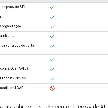
 de proxy de API
e
a organização
 ambiente
 de conteúdo do portal
y com a OpenAPI v3
luir hosts virtuais
aseada em LDAP
icas sobre o gerenciamento de proxy de A