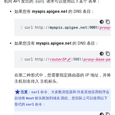
机向 API 发出的
curl
请求可以使用以下某个 表单：
如果您有
myapis.apigee.net
的 DNS 条目：
curl http://
myapis.apigee.net:9001
/
proxy-b
如果您没有
myapis.apigee.net
的 DNS 条目：
curl http://
routerIP
:9001/
proxy-base-path
在第二种形式中，您需要指定路由器的 IP 地址，并将
主机别名传入 主机标头。
注意
：
curl
命令、大多数浏览器和 许多其他实用程序会
自动将
Host
标头附加到域名 因此，您实际上可以使用以下
形式的
curl
命令：