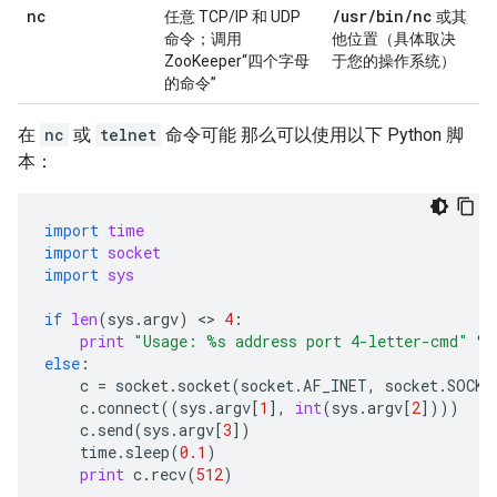
nc
/
usr
/
bin
/
nc
任意 TCP/IP 和 UDP
或其
命令；调用
他位置（具体取决
ZooKeeper“四个字母
于您的操作系统）
的命令”
在
nc
或
telnet
命令可能 那么可以使用以下 Python 脚
本：
import
time
import
socket
import
sys
if
len
(
sys
.
argv
)
 <> 
4
:
print
"Usage: 
%s
 address port 4-letter-cmd"
%
else
:
c
=
socket
.
socket
(
socket
.
AF_INET
,
socket
.
SOCK_
c
.
connect
((
sys
.
argv
[
1
],
int
(
sys
.
argv
[
2
])))
c
.
send
(
sys
.
argv
[
3
])
time
.
sleep
(
0.1
)
print
c
.
recv
(
512
)