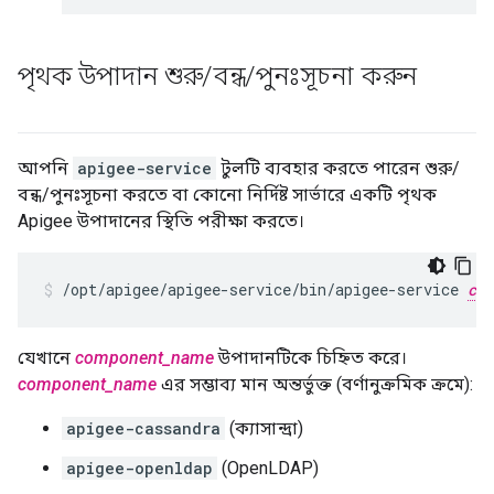
পৃথক উপাদান শুরু
/
বন্ধ
/
পুনঃসূচনা করুন
আপনি
apigee-service
টুলটি ব্যবহার করতে পারেন শুরু/
বন্ধ/পুনঃসূচনা করতে বা কোনো নির্দিষ্ট সার্ভারে একটি পৃথক
Apigee উপাদানের স্থিতি পরীক্ষা করতে।
/opt/apigee/apigee-service/bin/apigee-service 
com
যেখানে
component_name
উপাদানটিকে চিহ্নিত করে।
component_name
এর সম্ভাব্য মান অন্তর্ভুক্ত (বর্ণানুক্রমিক ক্রমে):
apigee-cassandra
(ক্যাসান্দ্রা)
apigee-openldap
(OpenLDAP)