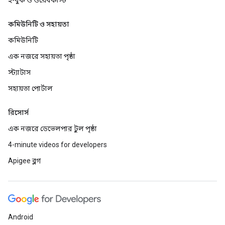
ই-বুক ও ওয়েবকাস্ট
কমিউনিটি ও সহায়তা
কমিউনিটি
এক নজরে সহায়তা পৃষ্ঠা
স্ট্যাটাস
সহায়তা পোর্টাল
রিসোর্স
এক নজরে ডেভেলপার টুল পৃষ্ঠা
4-minute videos for developers
Apigee ব্লগ
Android