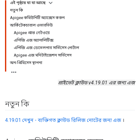
এই পৃষ্ঠায় যা যা আছে
নতুন কি
Apigee কমিউনিটি অ্যাক্সেস করুন
আর্কিটেকচারাল ওভারভিউ
Apigee প্রান্ত গেটওয়ে
এপিজি এজ অ্যানালিটিক্স
এপিজি এজ ডেভেলপার সার্ভিসেস পোর্টাল
Apigee এজ মনিটাইজেশন সার্ভিসেস
অন-প্রিমিসেস স্থাপনা
প্রাইভেট ক্লাউড v4.19.01 এর জন্য এজ
নতুন কি
4.19.01 দেখুন - ব্যক্তিগত ক্লাউড রিলিজ নোটের জন্য এজ
।