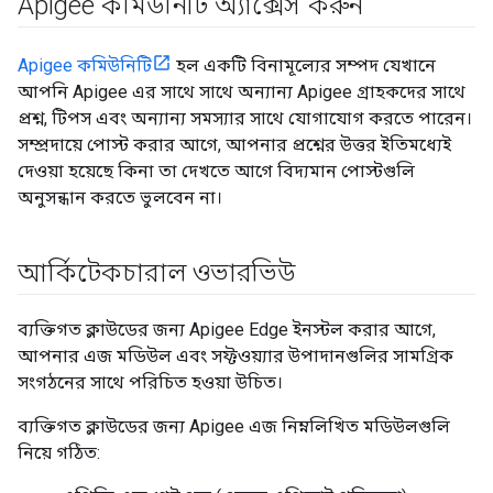
Apigee কমিউনিটি অ্যাক্সেস করুন
Apigee কমিউনিটি
হল একটি বিনামূল্যের সম্পদ যেখানে
আপনি Apigee এর সাথে সাথে অন্যান্য Apigee গ্রাহকদের সাথে
প্রশ্ন, টিপস এবং অন্যান্য সমস্যার সাথে যোগাযোগ করতে পারেন।
সম্প্রদায়ে পোস্ট করার আগে, আপনার প্রশ্নের উত্তর ইতিমধ্যেই
দেওয়া হয়েছে কিনা তা দেখতে আগে বিদ্যমান পোস্টগুলি
অনুসন্ধান করতে ভুলবেন না।
আর্কিটেকচারাল ওভারভিউ
ব্যক্তিগত ক্লাউডের জন্য Apigee Edge ইনস্টল করার আগে,
আপনার এজ মডিউল এবং সফ্টওয়্যার উপাদানগুলির সামগ্রিক
সংগঠনের সাথে পরিচিত হওয়া উচিত।
ব্যক্তিগত ক্লাউডের জন্য Apigee এজ নিম্নলিখিত মডিউলগুলি
নিয়ে গঠিত: