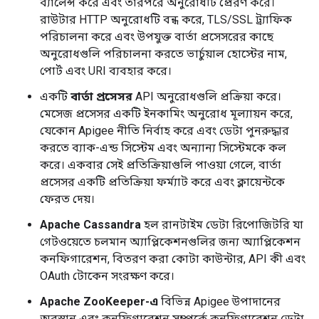
ব্যালেন্স করে এবং তারপরে অনুরোধটি প্রেরণ করে।
রাউটার HTTP অনুরোধটি বন্ধ করে, TLS/SSL ট্র্যাফিক
পরিচালনা করে এবং উপযুক্ত বার্তা প্রসেসরের কাছে
অনুরোধগুলি পরিচালনা করতে ভার্চুয়াল হোস্টের নাম,
পোর্ট এবং URI ব্যবহার করে।
একটি
বার্তা প্রসেসর
API অনুরোধগুলি প্রক্রিয়া করে।
মেসেজ প্রসেসর একটি ইনকামিং অনুরোধ মূল্যায়ন করে,
যেকোন Apigee নীতি নির্বাহ করে এবং ডেটা পুনরুদ্ধার
করতে ব্যাক-এন্ড সিস্টেম এবং অন্যান্য সিস্টেমকে কল
করে। একবার সেই প্রতিক্রিয়াগুলি পাওয়া গেলে, বার্তা
প্রসেসর একটি প্রতিক্রিয়া ফর্ম্যাট করে এবং ক্লায়েন্টকে
ফেরত দেয়।
Apache Cassandra
হল রানটাইম ডেটা রিপোজিটরি যা
গেটওয়েতে চলমান অ্যাপ্লিকেশনগুলির জন্য অ্যাপ্লিকেশন
কনফিগারেশন, বিতরণ করা কোটা কাউন্টার, API কী এবং
OAuth টোকেন সংরক্ষণ করে।
Apache ZooKeeper-এ
বিভিন্ন Apigee উপাদানের
অবস্থান এবং কনফিগারেশন সম্পর্কে কনফিগারেশন ডেটা