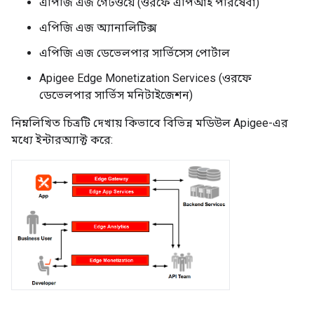
এপিজি এজ গেটওয়ে (ওরফে এপিআই পরিষেবা)
এপিজি এজ অ্যানালিটিক্স
এপিজি এজ ডেভেলপার সার্ভিসেস পোর্টাল
Apigee Edge Monetization Services (ওরফে
ডেভেলপার সার্ভিস মনিটাইজেশন)
নিম্নলিখিত চিত্রটি দেখায় কিভাবে বিভিন্ন মডিউল Apigee-এর
মধ্যে ইন্টারঅ্যাক্ট করে: