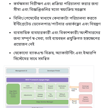
কর্মক্ষমতা নিরীক্ষণ এবং প্রক্রিয়া পরিচালনা করার জন্য
সীমা এবং বিজ্ঞপ্তিগুলির মতো স্বয়ংক্রিয় সরঞ্জাম
বিলিং/পেমেন্টের মাধ্যমে কেনাকাটা পরিচালনা করতে
ইন্টিগ্রেটেড ডেভেলপার/পার্টনার ওয়ার্কফ্লো এবং নিয়ন্ত্রণ
ব্যবসায়িক ব্যবহারকারী এবং বিকাশকারী/অংশীদারদের
জন্য সম্পূর্ণ স্ব-সেবা, তাই ব্যয়বহুল প্রযুক্তিগত হস্তক্ষেপের
প্রয়োজন নেই
যেকোনো ব্যাকএন্ড বিক্রয়, অ্যাকাউন্টিং এবং ইআরপি
সিস্টেমের সাথে সমন্বিত