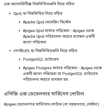
এজ অ্যানালিটিক্স নিম্নলিখিতগুলি নিয়ে গঠিত:
Qpid, যা নিম্নলিখিত নিয়ে গঠিত
Apache Qpid মেসেজিং সিস্টেম
Apigee Qpid সার্ভার পরিষেবা - Apigee থেকে
Apache Qpid পরিচালনা করতে ব্যবহৃত একটি
জাভা পরিষেবা
পোস্টগ্রেস, যা নিম্নলিখিতগুলি নিয়ে গঠিত:
PostgreSQL ডাটাবেস
Apigee Postgres সার্ভার পরিষেবা - Apigee থেকে
একটি জাভা পরিষেবা যা PostgreSQL ডাটাবেস
পরিচালনা করতে ব্যবহৃত হয়
এপিজি এজ ডেভেলপার সার্ভিসেস পোর্টাল
Apigee ডেভেলপার সার্ভিসেস পোর্টাল (বা সহজভাবে,
পোর্টাল
)