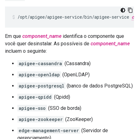
/opt/apigee/apigee-service/bin/apigee-service 
com
Em que
component_name
identifica o componente que
você quer desinstalar. As possíveis de
component_name
incluem o seguinte:
apigee-cassandra
(Cassandra)
apigee-openldap
(OpenLDAP)
apigee-postgresql
(banco de dados PostgreSQL)
apigee-qpidd
(Qpidd)
apigee-sso
(SSO de borda)
apigee-zookeeper
(ZooKeeper)
edge-management-server
(Servidor de
gerenciamento)