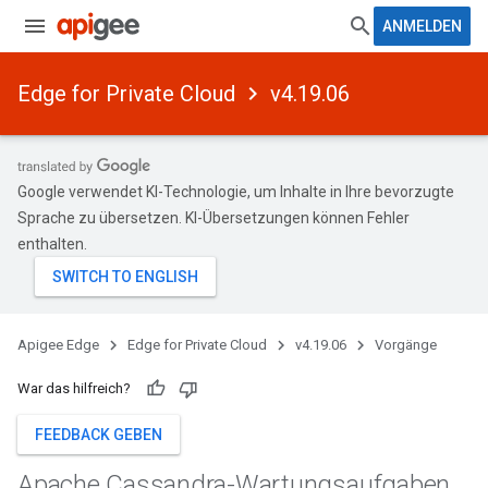
ANMELDEN
Edge for Private Cloud
v4.19.06
Google verwendet KI-Technologie, um Inhalte in Ihre bevorzugte
Sprache zu übersetzen. KI-Übersetzungen können Fehler
enthalten.
Apigee Edge
Edge for Private Cloud
v4.19.06
Vorgänge
War das hilfreich?
FEEDBACK GEBEN
Apache Cassandra-Wartungsaufgaben