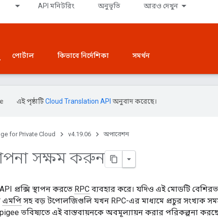
API মনিটরিং
অনুভূতি
আরও দেখুন
পোর্টাল
কিভাবে নির্দেশিকা
সমর্থন
এই পৃষ্ঠাটি
Cloud Translation API
অনুবাদ করেছে।
ge for Private Cloud
v4.19.06
অপারেশন
াপনা সক্ষম করুন
PI প্রক্সি স্থাপন করতে
RPC
ব্যবহার করে। যদিও এই মোডটি বেশিরভা
ক
এমপি
সহ বড় টপোলজিগুলি যখন RPC-এর মাধ্যমে প্রচুর সংখ্যক স
pigee ভবিষ্যতে এই বাস্তবায়নকে অবমূল্যায়ন করার পরিকল্পনা করছ