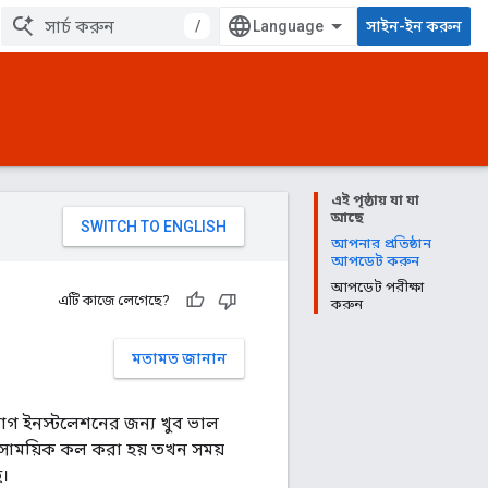
/
সাইন-ইন করুন
এই পৃষ্ঠায় যা যা
আছে
আপনার প্রতিষ্ঠান
আপডেট করুন
আপডেট পরীক্ষা
এটি কাজে লেগেছে?
করুন
মতামত জানান
গ ইনস্টলেশনের জন্য খুব ভাল
মসাময়িক কল করা হয় তখন সময়
ে।