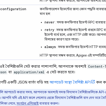
HTTP স্থাপনা সক্ষম করতে, আপনাকে অবশ্যই এই ব
.
configuration
কনফিগারেশন ইভেন্টের জন্য কোন পদ্ধতি ব্যবহার কর
মান হল:
never
: সমস্ত কনফিগার ইভেন্ট RPC ব্যবহার
retry
: সমস্ত কনফিগার ইভেন্ট প্রথমে RPC 
ইভেন্ট ব্যর্থ হলে, এজ HTTP চেষ্টা করে। আ
বিলম্বের কারণ হতে পারে।
always
: সমস্ত কনফিগার ইভেন্ট HTTP ব্যব
HTTP স্থাপনা সক্ষম করতে, Apigee এই সম্পত্তিট
ে এই বৈশিষ্ট্যগুলি সেট করার পাশাপাশি, আপনাকে অবশ্যই
Content-
json
বা
application/xml
এ সেট করতে হবে।
রণটি একটি JSON বার্তা বডি সহ
আপডেট সংস্থা বৈশিষ্ট্য API
কল ক
যগুলি আপডেট করার সময়, আপনাকে অবশ্যই সমস্ত বিদ্যমান বৈশিষ্ট্যগুলিকে AP
়। আপনি যদি এই API কলে পেলোড থেকে বিদ্যমান বৈশিষ্ট্যগুলি বাদ দেন তবে বৈশ
 তালিকা পেতে,
সংগঠন এপিআই
ব্যবহার করুন।