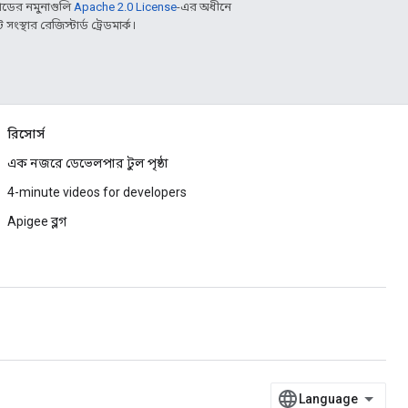
ডের নমুনাগুলি
Apache 2.0 License
-এর অধীনে
্থার রেজিস্টার্ড ট্রেডমার্ক।
রিসোর্স
এক নজরে ডেভেলপার টুল পৃষ্ঠা
4-minute videos for developers
Apigee ব্লগ