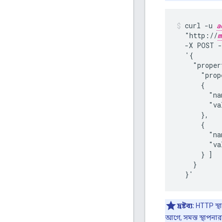
curl -u 
a
  "http://
m
  -X POST -
  '{

    "proper
      "prop
      {

        "na
        "va
      },

      {

        "na
        "va
      } ]

    }

  }'
দ্রষ্টব্য:
HTTP স্থা
আগে, সমস্ত স্থাপনা