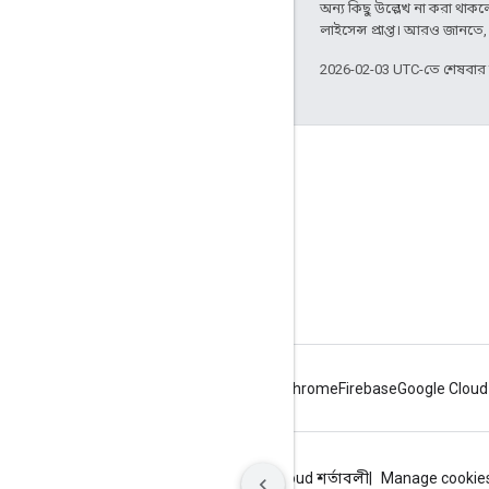
অন্য কিছু উল্লেখ না করা থাকলে,
লাইসেন্স প্রাপ্ত। আরও জানতে
2026-02-03 UTC-তে শেষবা
Apigee সম্পর্কে
We're part of Google
ইভেন্টগুলি
পার্টনার
ই-বুক ও ওয়েবকাস্ট
Android
Chrome
Firebase
Google Cloud
গোপনীয়তা
সাইটের শর্তাবলী
Google Cloud শর্তাবলী
Manage cookie