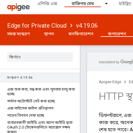
এপিজি এজ
ব্যক্তিগত মেঘ
হাইব্রিড
Edge for Private Cloud
v4.19.06
সমস্ত সংস্করণ
স্থাপন
কনফিগারেশন
অপারেশন
সংস্করণ 4
.
19
.
06
Apigee Edge
Ed
এজ শুরু করা
,
বন্ধ করা এবং পুনরায় চালু করা
HTTP স্থ
হচ্ছে
সার্ভার অটোস্টার্ট সেট করা হচ্ছে
এজ লাইসেন্স ফাইল প্রতিস্থাপন
ডিফল্টরূপে, এজ A
পডের বিবরণ দেখা হচ্ছে
কাজ করে, অনে
ব্যবহারকারী আইডি এবং অ্যাপ আইডি দ্বারা
OAuth 2
.
0 টোকেনগুলিতে অ্যাক্সেস সক্ষম
শেষ হতে পারে। A
করুন৷