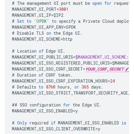
#
The
management
UI
port
must
be
open
for
requests
MANAGEMENT_UI_PORT
=
3001
MANAGEMENT_UI_IP
=
$
IP2
#
Set
to
'OPDK'
to
specify
a
Private
Cloud
deploym
MANAGEMENT_UI_APP_ENV
=
OPDK
#
Disable
TLS
on
the
Edge
UI
.
MANAGEMENT_UI_SCHEME
=
http
#
Location
of
Edge
UI
.
MANAGEMENT_UI_PUBLIC_URIS
=
$
MANAGEMENT_UI_SCHEME
:
//
MANAGEMENT_UI_SSO_REGISTERED_PUBLIC_URIS
=
$
MANAGEM
MANAGEMENT_UI_SSO_CSRF_SECRET
=
YOUR_CSRF_SECRET
#
Duration
of
CSRF
token
.
MANAGEMENT_UI_SSO_CSRF_EXPIRATION_HOURS
=
24
#
Defaults
to
8760
hours
,
or
365
days
.
MANAGEMENT_UI_SSO_STRICT_TRANSPORT_SECURITY_AGE_H
##
SSO
configuration
for
the
Edge
UI
.
MANAGEMENT_UI_SSO_ENABLED
=
y
#
Only
required
if
MANAGEMENT_UI_SSO_ENABLED
is
'y
MANAGEMENT_UI_SSO_CLIENT_OVERWRITE
=
y