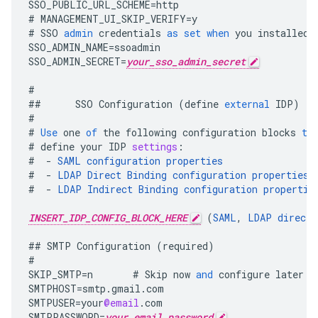
SSO_PUBLIC_URL_SCHEME
=
http
#
MANAGEMENT_UI_SKIP_VERIFY
=
y
#
SSO
admin
credentials
as
set
when
you
installed
SSO_ADMIN_NAME
=
ssoadmin
SSO_ADMIN_SECRET
=
your_sso_admin_secret
#
##
SSO
Configuration
(
define
external
IDP
)
#
#
Use
one
of
the
following
configuration
blocks
to
#
define
your
IDP
settings
:
#
-
SAML
configuration
properties
#
-
LDAP
Direct
Binding
configuration
properties
#
-
LDAP
Indirect
Binding
configuration
propertie
INSERT_IDP_CONFIG_BLOCK_HERE
(
SAML
,
LDAP
direct
,
##
SMTP
Configuration
(
required
)
#
SKIP_SMTP
=
n
#
Skip
now
and
configure
later
b
SMTPHOST
=
smtp
.
gmail
.
com
SMTPUSER
=
your
@email
.
com
SMTPPASSWORD
=
your_email_password