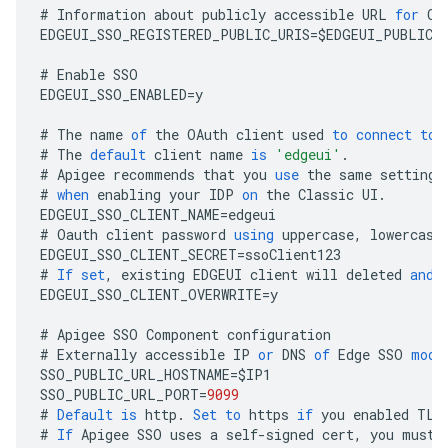
#
Information
about
publicly
accessible
URL
for
Cl
EDGEUI_SSO_REGISTERED_PUBLIC_URIS
=
$
EDGEUI_PUBLIC_
#
Enable
SSO
EDGEUI_SSO_ENABLED
=
y
#
The
name
of
the
OAuth
client
used
to
connect
to
#
The
default
client
name
is
'edgeui'
.
#
Apigee
recommends
that
you
use
the
same
settings
#
when
enabling
your
IDP
on
the
Classic
UI
.
EDGEUI_SSO_CLIENT_NAME
=
edgeui
#
Oauth
client
password
using
uppercase
,
lowercase
EDGEUI_SSO_CLIENT_SECRET
=
ssoClient123
#
If
set
,
existing
EDGEUI
client
will
deleted
and
EDGEUI_SSO_CLIENT_OVERWRITE
=
y
#
Apigee
SSO
Component
configuration
#
Externally
accessible
IP
or
DNS
of
Edge
SSO
modu
SSO_PUBLIC_URL_HOSTNAME
=
$
IP1
SSO_PUBLIC_URL_PORT
=
9099
#
Default
is
http
.
Set
to
https
if
you
enabled
TLS
#
If
Apigee
SSO
uses
a
self
-
signed
cert
,
you
must