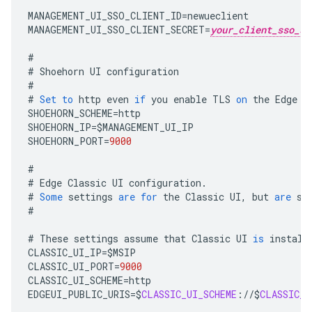
MANAGEMENT_UI_SSO_CLIENT_ID
=
newueclient
MANAGEMENT_UI_SSO_CLIENT_SECRET
=
your_client_sso_se
#
#
Shoehorn
UI
configuration
#
#
Set
to
http
even
if
you
enable
TLS
on
the
Edge
U
SHOEHORN_SCHEME
=
http
SHOEHORN_IP
=
$
MANAGEMENT_UI_IP
SHOEHORN_PORT
=
9000
#
#
Edge
Classic
UI
configuration
.
#
Some
settings
are
for
the
Classic
UI
,
but
are
st
#
#
These
settings
assume
that
Classic
UI
is
install
CLASSIC_UI_IP
=
$
MSIP
CLASSIC_UI_PORT
=
9000
CLASSIC_UI_SCHEME
=
http
EDGEUI_PUBLIC_URIS
=
$
CLASSIC_UI_SCHEME
:
//
$
CLASSIC_U