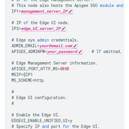
#
This
node
also
hosts
the
Apigee
SSO
module
and
t
IP1
=
management_server_IP
#
IP
of
the
Edge
UI
node
.
IP2
=
edge_UI_server_IP
#
Edge
sys
admin
credentials
.
ADMIN_EMAIL
=
your@email.com
APIGEE_ADMINPW
=
your_password
#
If
omitted
,
yo
#
Edge
Management
Server
information
.
APIGEE_PORT_HTTP_MS
=
8080
MSIP
=
$
IP1
MS_SCHEME
=
http
#
#
Edge
UI
configuration
.
#
#
Enable
the
Edge
UI
.
EDGEUI_ENABLE_UNIFIED_UI
=
y
#
Specify
IP
and
port
for
the
Edge
UI
.