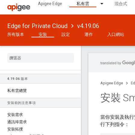
Apigee Edge
私有雲
混合式
Edge for Private Cloud
v4.19.06
所有版本
安裝
設定
運作
入口網站
4
.
19
.
06 版本
Apigee Edge
Ed
私有雲總覽
安裝 Sm
安裝前的注意事項
安裝需求
當你安裝及執行安
通訊埠需求
行下列指令：
安裝拓撲