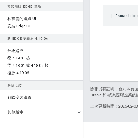
安裝新版 EDGE 體驗
[ "smartdoc
私有雲的邊緣 UI
安裝 Edge UI
將 EDGE 更新為 4
.
19
.
06
升級路徑
從 4
.
19
.
01 起
從 4
.
18
.
01 或 4
.
18
.
05 起
復原 4
.
19
.
06
解除安裝
除非另有註明，否則本頁
Oracle 和/或其關聯企業
解除安裝邊緣
上次更新時間：2026-02-0
其他版本
關於 Apigee