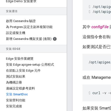
Edge Demo 安裝要求
/opt/apig
安裝選項
啟用 Cassandra 驗證
其中
configFile
為 Postgres 設定主副本複製功能
設定虛擬主機
這個指令會在執行
新增 Cassandra 機架支援 (進階)
如要測試是否已安
安裝 EDGE
Edge 安裝作業總覽
/opt/apigee
安裝 Edge apigee-setup 公用程式
在節點上安裝 Edge 元件
測試安裝結果
或在 Manageme
為機構註冊
邊緣設定檔參考資料
curl -v -
安裝 Smart
Doc
安裝營利功能
安裝完成後
如果安裝 Sma