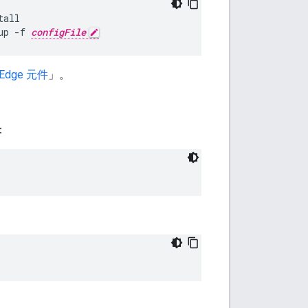
up -f 
configFile
dge 元件
」。
：