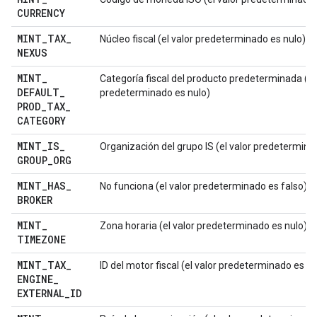
CURRENCY
MINT
_
TAX
_
Núcleo fiscal (el valor predeterminado es nulo)
NEXUS
MINT
_
Categoría fiscal del producto predeterminada (el
DEFAULT
_
predeterminado es nulo)
PROD
_
TAX
_
CATEGORY
MINT
_
IS
_
Organización del grupo IS (el valor predeterminad
GROUP
_
ORG
MINT
_
HAS
_
No funciona (el valor predeterminado es falso)
BROKER
MINT
_
Zona horaria (el valor predeterminado es nulo)
TIMEZONE
MINT
_
TAX
_
ID del motor fiscal (el valor predeterminado es nu
ENGINE
_
EXTERNAL
_
ID