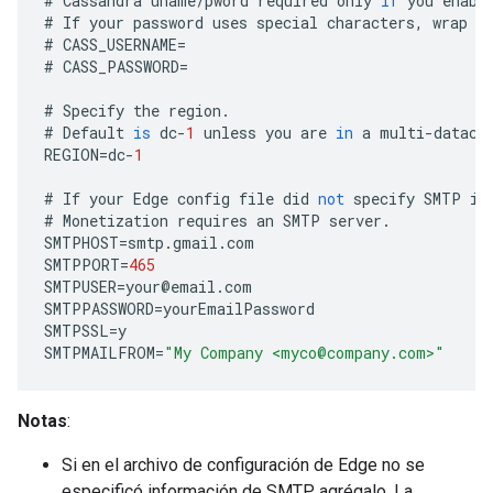
#
Cassandra
uname
/
pword
required
only
if
you
enabl
#
If
your
password
uses
special
characters
,
wrap
i
#
CASS_USERNAME
=
#
CASS_PASSWORD
=
#
Specify
the
region
.
#
Default
is
dc
-
1
unless
you
are
in
a
multi
-
datace
REGION
=
dc
-
1
#
If
your
Edge
config
file
did
not
specify
SMTP
in
#
Monetization
requires
an
SMTP
server
.
SMTPHOST
=
smtp
.
gmail
.
com
SMTPPORT
=
465
SMTPUSER
=
your
@
email
.
com
SMTPPASSWORD
=
yourEmailPassword
SMTPSSL
=
y
SMTPMAILFROM
=
"My Company <myco@company.com>"
Notas
:
Si en el archivo de configuración de Edge no se
especificó información de SMTP, agrégalo. La