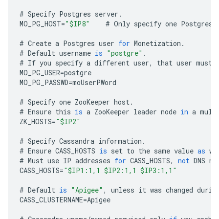
#
Specify
Postgres
server
.
MO_PG_HOST
=
"$IP8"
#
Only
specify
one
Postgres
#
Create
a
Postgres
user
for
Monetization
.
#
Default
username
is
"postgre"
.
#
If
you
specify
a
different
user
,
that
user
must
MO_PG_USER
=
postgre
MO_PG_PASSWD
=
moUserPWord
#
Specify
one
ZooKeeper
host
.
#
Ensure
this
is
a
ZooKeeper
leader
node
in
a
mult
ZK_HOSTS
=
"$IP2"
#
Specify
Cassandra
information
.
#
Ensure
CASS_HOSTS
is
set
to
the
same
value
as
wh
#
Must
use
IP
addresses
for
CASS_HOSTS
,
not
DNS
na
CASS_HOSTS
=
"$IP1:1,1 $IP2:1,1 $IP3:1,1"
#
Default
is
"Apigee"
,
unless
it
was
changed
durin
CASS_CLUSTERNAME
=
Apigee