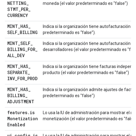
NETTING
_
moneda (el valor predeterminado es "false")
STMT
_
PER
_
CURRENCY
MINT
_
HAS
_
Indica si la organización tiene autofacturación (el
SELF
_
BILLING
predeterminado es “false”).
MINT
_
SELF
_
Indica si la organización tiene autofacturación p
BILLING
_
FOR
_
desarrolladores (el valor predeterminado es "fal
ALL
_
DEV
MINT
_
HAS
_
Indica si la organización tiene facturas independ
SEPARATE
_
producto (el valor predeterminado es "false")
INV
_
FOR
_
PROD
MINT
_
HAS
_
Indica si la organización admite ajustes de factur
BILLING
_
predeterminado es "false")
ADJUSTMENT
features
.
is
Lo usa la IU de administración para mostrar el m
Monetization
monetización (el valor predeterminado es "false
Enabled
ui
.
config
.
is
Lo usa la IU de administración para mostrar el 