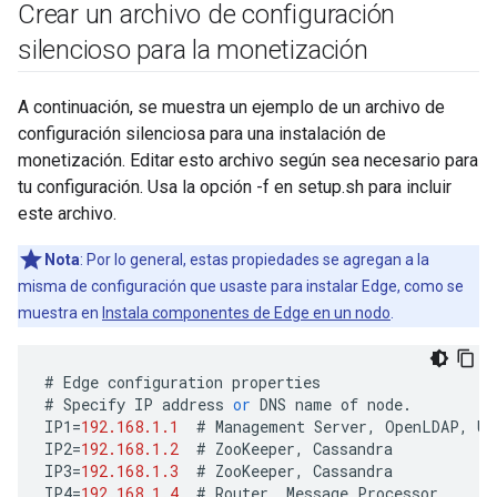
Crear un archivo de configuración
silencioso para la monetización
A continuación, se muestra un ejemplo de un archivo de
configuración silenciosa para una instalación de
monetización. Editar esto archivo según sea necesario para
tu configuración. Usa la opción -f en setup.sh para incluir
este archivo.
Nota
: Por lo general, estas propiedades se agregan a la
misma de configuración que usaste para instalar Edge, como se
muestra en
Instala componentes de Edge en un nodo
.
#
Edge
configuration
properties
#
Specify
IP
address
or
DNS
name
of
node
.
IP1
=
192.168.1.1
#
Management
Server
,
OpenLDAP
,
UI
IP2
=
192.168.1.2
#
ZooKeeper
,
Cassandra
IP3
=
192.168.1.3
#
ZooKeeper
,
Cassandra
IP4
=
192.168.1.4
#
Router
,
Message
Processor