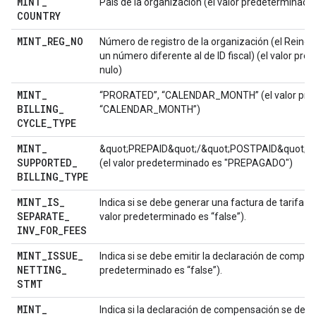
MINT
_
País de la organización (el valor predeterminado 
COUNTRY
MINT
_
REG
_
NO
Número de registro de la organización (el Reino
un número diferente al de ID fiscal) (el valor pr
nulo)
MINT
_
“PRORATED”, “CALENDAR_MONTH” (el valor pre
BILLING
_
“CALENDAR_MONTH”)
CYCLE
_
TYPE
MINT
_
&quot;PREPAID&quot;/&quot;POSTPAID&quot;/
SUPPORTED
_
(el valor predeterminado es "PREPAGADO")
BILLING
_
TYPE
MINT
_
IS
_
Indica si se debe generar una factura de tarifa i
SEPARATE
_
valor predeterminado es “false”).
INV
_
FOR
_
FEES
MINT
_
ISSUE
_
Indica si se debe emitir la declaración de compen
NETTING
_
predeterminado es “false”).
STMT
MINT
_
Indica si la declaración de compensación se deb