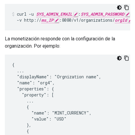
curl -u 
SYS_ADMIN_EMAIL
:
SYS_ADMIN_PASSWORD
 \

  -v http://
ms_IP
:8080/v1/organizations/
orgId
La monetización responde con la configuración de la
organización. Por ejemplo:
{

  ...

  "displayName": "Orgnization name",

  "name": "org4",

  "properties": {

    "property": [

      ...

      {

        "name": "MINT_CURRENCY",

        "value": "USD"

      },

      {
