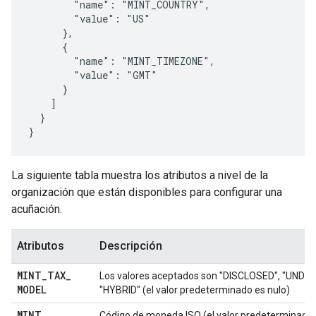
        "name": "MINT_COUNTRY",

        "value": "US"

      },

      {

        "name": "MINT_TIMEZONE",

        "value": "GMT"

      }

    ]

  }

}
La siguiente tabla muestra los atributos a nivel de la
organización que están disponibles para configurar una
acuñación.
Atributos
Descripción
MINT
_
TAX
_
Los valores aceptados son "DISCLOSED", "UNDI
MODEL
"HYBRID" (el valor predeterminado es nulo)
MINT
_
Código de moneda ISO (el valor predeterminado 