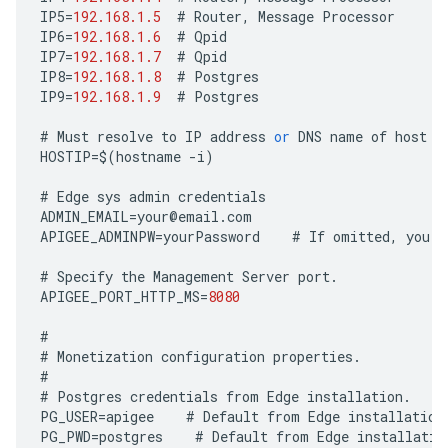
IP5
=
192.168.1.5
#
Router
,
Message
Processor
IP6
=
192.168.1.6
#
Qpid
IP7
=
192.168.1.7
#
Qpid
IP8
=
192.168.1.8
#
Postgres
IP9
=
192.168.1.9
#
Postgres
#
Must
resolve
to
IP
address
or
DNS
name
of
host
-
HOSTIP
=
$
(
hostname
-
i
)
#
Edge
sys
admin
credentials
ADMIN_EMAIL
=
your
@
email
.
com
APIGEE_ADMINPW
=
yourPassword
#
If
omitted
,
you
a
#
Specify
the
Management
Server
port
.
APIGEE_PORT_HTTP_MS
=
8080
#
#
Monetization
configuration
properties
.
#
#
Postgres
credentials
from
Edge
installation
.
PG_USER
=
apigee
#
Default
from
Edge
installation
PG_PWD
=
postgres
#
Default
from
Edge
installatio