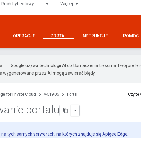
Ruch hybrydowy
Więcej
OPERACJE
PORTAL
INSTRUKCJE
POMOC
Google używa technologii AI do tłumaczenia treści na Twój pref
ia wygenerowane przez AI mogą zawierać błędy.
ge for Private Cloud
v4.19.06
Portal
Czy te
wanie portalu
lu na tych samych serwerach, na których znajduje się Apigee Edge.