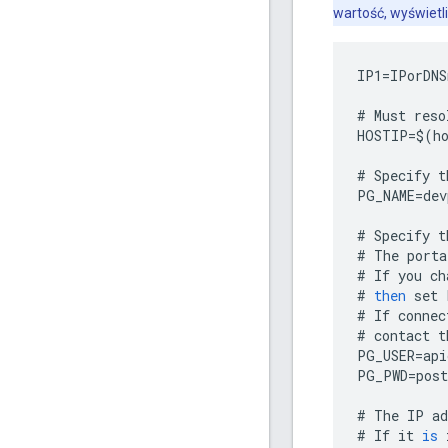
wartość, wyświetl
IP1
=
IPorDNS
#
Must
reso
HOSTIP
=
$
(
h
#
Specify
t
PG_NAME
=
dev
#
Specify
t
#
The
porta
#
If
you
ch
#
then
set
#
If
connec
#
contact
t
PG_USER
=
api
PG_PWD
=
post
#
The
IP
ad
#
If
it
is