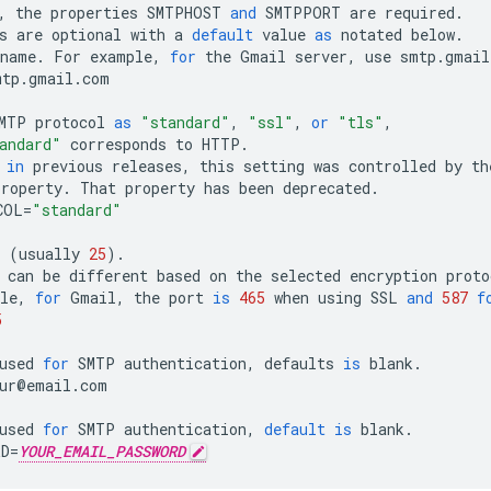
,
the
properties
SMTPHOST
and
SMTPPORT
are
required
.
s
are
optional
with
a
default
value
as
notated
below
.
tname
.
For
example
,
for
the
Gmail
server
,
use
smtp
.
gmail
mtp
.
gmail
.
com
MTP
protocol
as
"standard"
,
"ssl"
,
or
"tls"
,
andard"
corresponds
to
HTTP
.
in
previous
releases
,
this
setting
was
controlled
by
th
property
.
That
property
has
been
deprecated
.
COL
=
"standard"
(
usually
25
).
can
be
different
based
on
the
selected
encryption
proto
le
,
for
Gmail
,
the
port
is
465
when
using
SSL
and
587
f
5
used
for
SMTP
authentication
,
defaults
is
blank
.
ur
@
email
.
com
used
for
SMTP
authentication
,
default
is
blank
.
RD
=
YOUR_EMAIL_PASSWORD