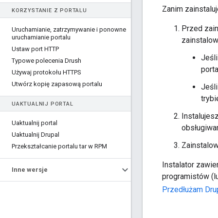
Zanim zainstalu
KORZYSTANIE Z PORTALU
Przed zai
Uruchamianie
,
zatrzymywanie i ponowne
uruchamianie portalu
zainstalow
Ustaw port HTTP
Jeśl
Typowe polecenia Drush
porta
Używaj protokołu HTTPS
Utwórz kopię zapasową portalu
Jeśl
tryb
UAKTUALNIJ PORTAL
Instalujes
Uaktualnij portal
obsługiwan
Uaktualnij Drupal
Zainstalow
Przekształcanie portalu tar w RPM
Instalator zawi
Inne wersje
programistów (l
Przedłużam Dru