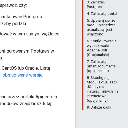
3. Zainstaluj
, sprawdź, czy:
Postgres
4. Zainstaluj portal
ainstalować Postgres
5. Upewnij się, że
zeby portalu.
moduł Menedżer
aktualizacji jest
ajdować w tym samym węźle co
włączono
6. Konfigurowanie
wyszukiwarki
Apache Solr
konfigurowanym Postgres w
(Opcjonalnie)
s.
7. Zainstaluj
SmartDocuments
 CentOS lub Oracle. Listę
(opcjonalnie)
i obsługiwane wersje
8. Skonfiguruj
Moduł aktualizacji
JQuery dla
instalacji innych niż
internetowe
ane przez portalu Apigee dla
(opcjonalny)
 modułów znajdziesz tutaj:
9. Dalsze kroki