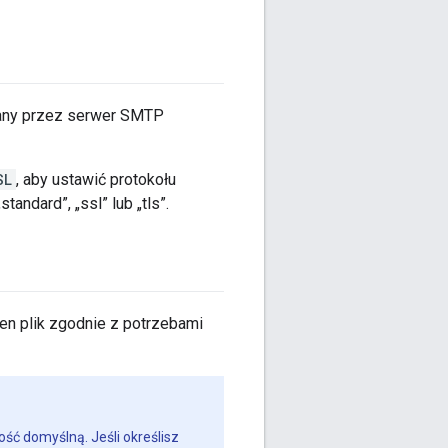
wany przez serwer SMTP
SL
, aby ustawić protokołu
ndard”, „ssl” lub „tls”.
j ten plik zgodnie z potrzebami
ść domyślną. Jeśli określisz