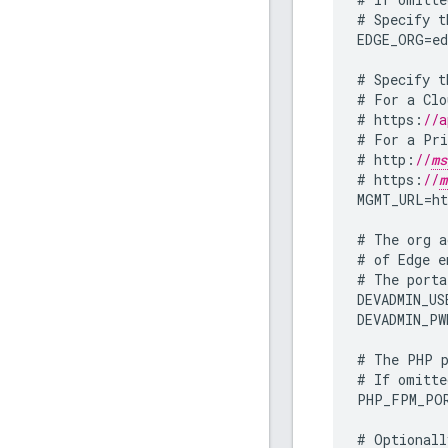
#
Specify
t
EDGE_ORG
=
e
#
Specify
t
#
For
a
Clo
#
https
:
//a
#
For
a
Pri
#
http
:
//
ms
#
https
:
//
m
MGMT_URL
=
ht
#
The
org
a
#
of
Edge
e
#
The
porta
DEVADMIN_US
DEVADMIN_PW
#
The
PHP
#
If
omitte
PHP_FPM_PO
#
Optionall