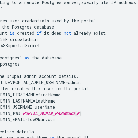
ting
to
a
remote
Postgres
server
,
specify
its
IP
address
P1
res
user
credentials
used
by
the
portal
the
Postgres
database
,
unt
is
created
if
it
does
not
already
exist
.
USER
=
drupaladmin
PASS
=
portalSecret
postgres
'
as
the
database
.
postgres
he
Drupal
admin
account
details
.
et
DEVPORTAL_ADMIN_USERNAME
=
admin
.
ller
creates
this
user
on
the
portal
.
DMIN_FIRSTNAME
=
firstName
DMIN_LASTNAME
=
lastName
DMIN_USERNAME
=
userName
DMIN_PWD
=
PORTAL_ADMIN_PASSWORD
DMIN_EMAIL
=
foo
@
bar
.
com
ection
details
.
d
,
you
can
set
them
in
the
portal
UI
.