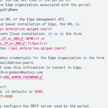
he
Edge
organization
associated
with
the
portal
.
dgeOrgName
he
URL
of
the
Edge
management
API
.
ud
based
installation
of
Edge
,
the
URL
is
:
pi.enterprise.apigee.com/v1
vate
Cloud
installation
,
it
is
in
the
form
:
_IP_or_DNS
:8080/v1 or
s_IP_or_DNS
:TLSport/v1
tps
:
//api.enterprise.apigee.com/v1
dmin
credentials
for
the
Edge
organization
in
the
form
mailAddress
:
pword
.
l
uses
this
information
to
connect
to
Edge
.
ER
=
orgAdmin
@
myCorp
.
com
D
=
ORG_ADMIN_PASSWORD
port
.
d
,
it
defaults
to
8888
.
RT
=
8888
y
configure
the
SMTP
server
used
by
the
portal
.