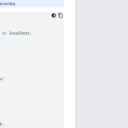
tkownika.
or
localhost
.
es
'
P
.