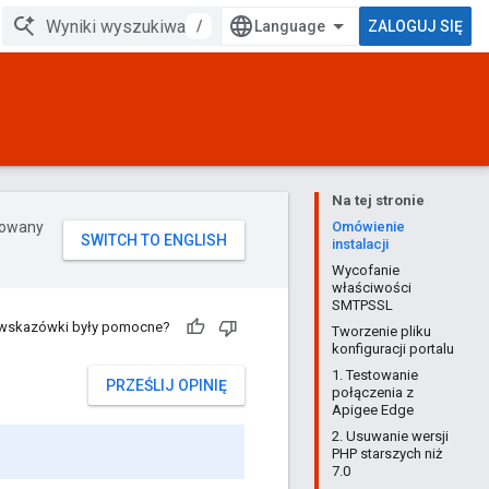
/
ZALOGUJ SIĘ
Na tej stronie
erowany
Omówienie
instalacji
Wycofanie
właściwości
SMTPSSL
 wskazówki były pomocne?
Tworzenie pliku
konfiguracji portalu
1. Testowanie
PRZEŚLIJ OPINIĘ
połączenia z
Apigee Edge
2. Usuwanie wersji
PHP starszych niż
7.0