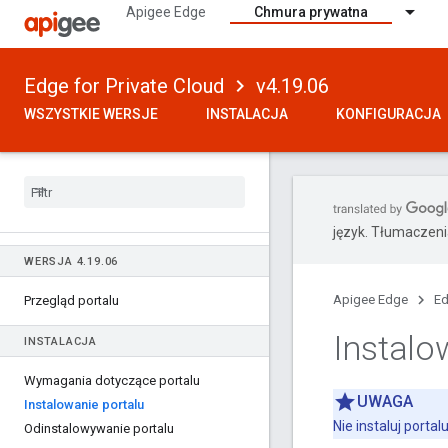
Apigee Edge
Chmura prywatna
Edge for Private Cloud
v4.19.06
WSZYSTKIE WERSJE
INSTALACJA
KONFIGURACJA
język. Tłumaczen
WERSJA 4
.
19
.
06
Apigee Edge
Ed
Przegląd portalu
Instalo
INSTALACJA
Wymagania dotyczące portalu
UWAGA
Instalowanie portalu
Nie instaluj porta
Odinstalowywanie portalu