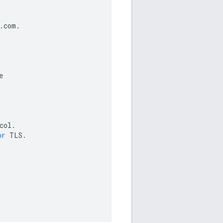
.
com
.
e
col
.
or
TLS
.