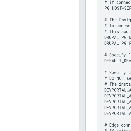
#
If
connec
PG_HOST
=
$
I
#
The
Postg
#
to
access
#
This
acco
DRUPAL_PG_
DRUPAL_PG_
#
Specify
'
DEFAULT_DB
=
#
Specify
t
#
DO
NOT
s
#
The
insta
DEVPORTAL_A
DEVPORTAL_A
DEVPORTAL_A
DEVPORTAL_A
DEVPORTAL_A
#
Edge
conn
#
If
omitte