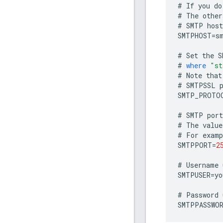
#
If
you
do
#
The
other
#
SMTP
hos
SMTPHOST
=
s
#
Set
the
S
#
where
"st
#
Note
that
#
SMTPSSL
SMTP_PROTO
#
SMTP
port
#
The
value
#
For
examp
SMTPPORT
=
2
#
Username
SMTPUSER
=
yo
#
Password
SMTPPASSWO