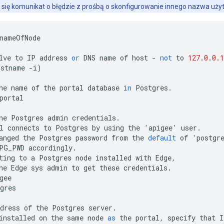
i się komunikat o błędzie z prośbą o skonfigurowanie innego nazwa uży
nameOfNode
lve
to
IP
address
or
DNS
name
of
host
-
not
to
127.0.0.1
ostname
-
i
)
he
name
of
the
portal
database
in
Postgres
.
portal
he
Postgres
admin
credentials
.
l
connects
to
Postgres
by
using
the
'
apigee
'
user
.
anged
the
Postgres
password
from
the
default
of
'
postgr
PG_PWD
accordingly
.
ting
to
a
Postgres
node
installed
with
Edge
,
he
Edge
sys
admin
to
get
these
credentials
.
gee
gres
dress
of
the
Postgres
server
.
installed
on
the
same
node
as
the
portal
,
specify
that
I