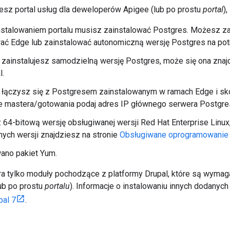
jesz portal usług dla deweloperów Apigee (lub po prostu
portal
)
nstalowaniem portalu musisz zainstalować Postgres. Możesz z
ać Edge lub zainstalować autonomiczną wersję Postgres na potr
i zainstalujesz samodzielną wersję Postgres, może się ona zn
l.
i łączysz się z Postgresem zainstalowanym w ramach Edge i s
ie mastera/gotowania podaj adres IP głównego serwera Postgre
z 64-bitową wersję obsługiwanej wersji Red Hat Enterprise Linux,
ych wersji znajdziesz na stronie
Obsługiwane oprogramowanie 
ano pakiet Yum.
era tylko moduły pochodzące z platformy Drupal, które są wymag
ub po prostu
portalu
). Informacje o instalowaniu innych dodanych
pal 7
.