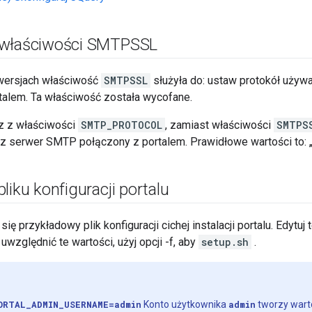
 właściwości SMTPSSL
wersjach właściwość
SMTPSSL
służyła do: ustaw protokół uży
talem. Ta właściwość została wycofane.
z z właściwości
SMTP_PROTOCOL
, zamiast właściwości
SMTPS
serwer SMTP połączony z portalem. Prawidłowe wartości to: „sta
liku konfiguracji portalu
się przykładowy plik konfiguracji cichej instalacji portalu. Edytu
 uwzględnić te wartości, użyj opcji -f, aby
setup.sh
.
ORTAL_ADMIN_USERNAME=admin
Konto użytkownika
admin
tworzy warto