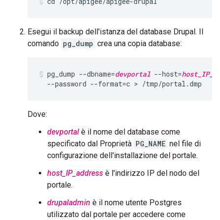
cd /opt/apigee/apigee-drupal
Esegui il backup dell'istanza del database Drupal. Il
comando
pg_dump
crea una copia database:
pg_dump --dbname=
devportal
 --host=
host_IP_a
  --password --format=c > /tmp/portal.dmp
Dove:
devportal
è il nome del database come
specificato dal Proprietà
PG_NAME
nel file di
configurazione dell'installazione del portale.
host_IP_address
è l'indirizzo IP del nodo del
portale.
drupaladmin
è il nome utente Postgres
utilizzato dal portale per accedere come