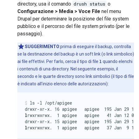
directory, usa il comando
drush status
o
Configurazione > Media > Voce File
nel menu
Drupal per determinare la posizione del file system
pubblico e il percorso del file system privato (per le
passaggio).
SUGGERIMENTO
:prima di eseguire il backup, controlla
se la destinazione del backup è un soft link (o link simbolico)
ai file effettivi. Per farlo, cerca il tipo di file
l
quando elenchi
i contenuti di una directory. Nel seguente esempio, il
secondo e le quarte directory sono link simbolici (il tipo di file
è indicato all'inizio elenco delle autorizzazioni):
ls -l /opt/apigee

l
rwxrwxrwx.  1 apigee   apigee   41 Jan 12 08:
l
rwxrwxrwx.  1 apigee   apigee   37 Jan  9 17