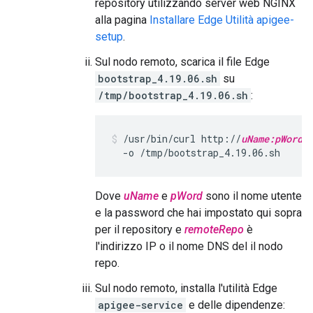
repository utilizzando server web NGINX
alla pagina
Installare Edge Utilità apigee-
setup
.
Sul nodo remoto, scarica il file Edge
bootstrap_4.19.06.sh
su
/tmp/bootstrap_4.19.06.sh
:
/usr/bin/curl http://
uName:pWord
@
  -o /tmp/bootstrap_4.19.06.sh
Dove
uName
e
pWord
sono il nome utente
e la password che hai impostato qui sopra
per il repository e
remoteRepo
è
l'indirizzo IP o il nome DNS del il nodo
repo.
Sul nodo remoto, installa l'utilità Edge
apigee-service
e delle dipendenze: