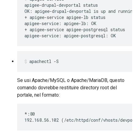
apigee-drupal-devportal status

OK: apigee-drupal-devportal is up and running

+ apigee-service apigee-lb status

apigee-service: apigee-lb: OK

+ apigee-service apigee-postgresql status

apigee-service: apigee-postgresql: OK
apachectl -S
Se usi Apache/MySQL o Apache/MariaDB, questo
comando dovrebbe restituire directory root del
portale, nel formato:
*:80

192.168.56.102 (/etc/httpd/conf/vhosts/devpor