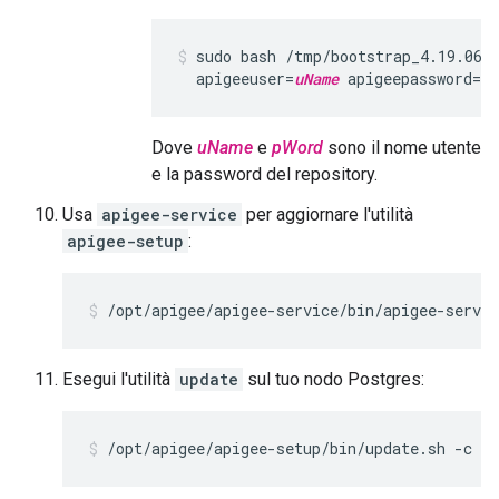
sudo bash /tmp/bootstrap_4.19.06.
  apigeeuser=
uName
 apigeepassword=
pW
Dove
uName
e
pWord
sono il nome utente
e la password del repository.
Usa
apigee-service
per aggiornare l'utilità
apigee-setup
:
/opt/apigee/apigee-service/bin/apigee-servic
Esegui l'utilità
update
sul tuo nodo Postgres:
/opt/apigee/apigee-setup/bin/update.sh -c ps