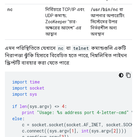
nc
/
usr
/
bin
/
nc
নির্বিচারে TCP/IP এবং
বা
UDP কমান্ড;
আপনার অপারেটিং
ZooKeeper "চার-
সিস্টেমের উপর
অক্ষরের আদেশ" এর
নির্ভরশীল অন্য
আহ্বান
অবস্থান
এমন পরিস্থিতিতে যেখানে
nc
বা
telnet
কমান্ডগুলি একটি
নিরাপত্তা ঝুঁকি হিসাবে বিবেচিত হতে পারে, নিম্নলিখিত পাইথন
স্ক্রিপ্টটি ব্যবহার করা যেতে পারে:
import
time
import
socket
import
sys
if
len
(
sys
.
argv
)
 <> 
4
:
print
"Usage: 
%s
 address port 4-letter-cmd"
%
else
:
c
=
socket
.
socket
(
socket
.
AF_INET
,
socket
.
SOCK_
c
.
connect
((
sys
.
argv
[
1
],
int
(
sys
.
argv
[
2
])))
c
.
send
(
sys
.
argv
[
3
])