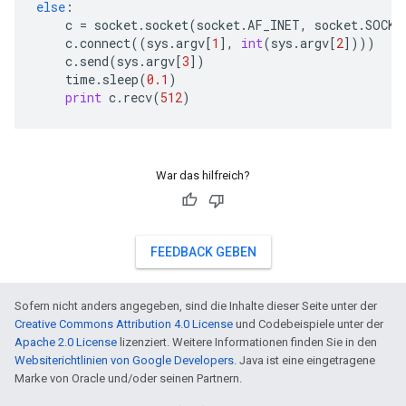
else
:
c
=
socket
.
socket
(
socket
.
AF_INET
,
socket
.
SOCK_
c
.
connect
((
sys
.
argv
[
1
],
int
(
sys
.
argv
[
2
])))
c
.
send
(
sys
.
argv
[
3
])
time
.
sleep
(
0.1
)
print
c
.
recv
(
512
)
War das hilfreich?
FEEDBACK GEBEN
Sofern nicht anders angegeben, sind die Inhalte dieser Seite unter der
Creative Commons Attribution 4.0 License
und Codebeispiele unter der
Apache 2.0 License
lizenziert. Weitere Informationen finden Sie in den
Websiterichtlinien von Google Developers
. Java ist eine eingetragene
Marke von Oracle und/oder seinen Partnern.