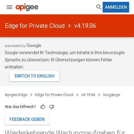
ANMELDEN
Edge for Private Cloud
v4.19.06
Google verwendet KI-Technologie, um Inhalte in Ihre bevorzugte
Sprache zu übersetzen. KI-Übersetzungen können Fehler
enthalten.
Apigee Edge
Edge for Private Cloud
v4.19.06
Vorgänge
War das hilfreich?
FEEDBACK GEBEN
Wiederkehrende Wartungsaufgaben für