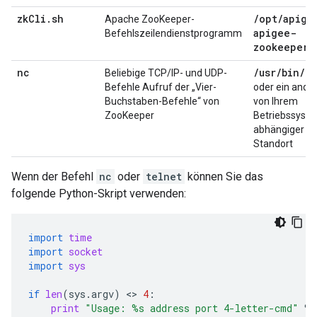
zk
Cli
.
sh
/
opt
/
apige
Apache ZooKeeper-
apigee-
Befehlszeilendienstprogramm
zookeeper
/
nc
/
usr
/
bin
/
n
Beliebige TCP/IP- und UDP-
Befehle Aufruf der „Vier-
oder ein ander
Buchstaben-Befehle“ von
von Ihrem
ZooKeeper
Betriebssyst
abhängiger
Standort
Wenn der Befehl
nc
oder
telnet
können Sie das
folgende Python-Skript verwenden:
import
time
import
socket
import
sys
if
len
(
sys
.
argv
)
 <> 
4
:
print
"Usage: 
%s
 address port 4-letter-cmd"
%