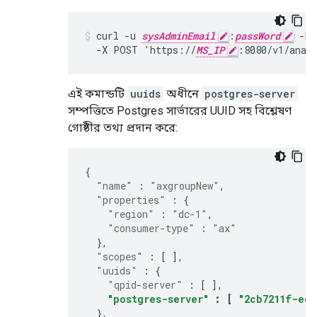
curl -u 
sysAdminEmail
:
passWord
 -H 
  -X POST 'https://
MS_IP
:8080/v1/anal
এই কমান্ডটি
uuids
অধীনে
postgres-server
সম্পত্তিতে Postgres সার্ভারের UUID সহ বিশ্লেষণ
গোষ্ঠীর তথ্য প্রদান করে:
{
"name"
:
"axgroupNew"
,
"properties"
:
{
"region"
:
"dc-1"
,
"consumer-type"
:
"ax"
},
"scopes"
:
[
],
"uuids"
:
{
"qpid-server"
:
[
],
"postgres-server"
:
[
"2cb7211f-eca
},