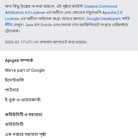
অন্য কিছু উল্লেখ না করা থাকলে, এই পৃষ্ঠার কন্টেন্ট
Creative Commons
Attribution 4.0 License
-এর অধীনে এবং কোডের নমুনাগুলি
Apache 2.0
License
-এর অধীনে লাইসেন্স প্রাপ্ত। আরও জানতে,
Google Developers সাইট
নীতি
দেখুন। Java হল Oracle এবং/অথবা তার অ্যাফিলিয়েট সংস্থার রেজিস্টার্ড
ট্রেডমার্ক।
2026-02-17 UTC-তে শেষবার আপডেট করা হয়েছে।
Apigee সম্পর্কে
We're part of Google
ইভেন্টগুলি
পার্টনার
ই-বুক ও ওয়েবকাস্ট
কমিউনিটি ও সহায়তা
কমিউনিটি
এক নজরে সহায়তা পৃষ্ঠা