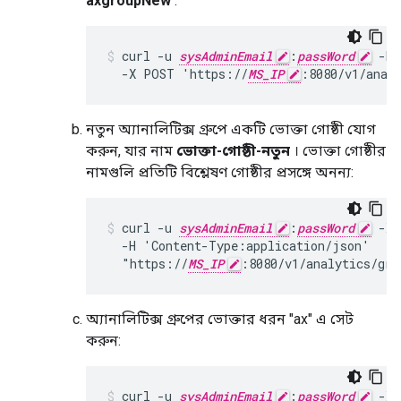
axgroupNew
:
curl -u 
sysAdminEmail
:
passWord
 -H 
  -X POST 'https://
MS_IP
:8080/v1/anal
নতুন অ্যানালিটিক্স গ্রুপে একটি ভোক্তা গোষ্ঠী যোগ
করুন, যার নাম
ভোক্তা-গোষ্ঠী-নতুন
। ভোক্তা গোষ্ঠীর
নামগুলি প্রতিটি বিশ্লেষণ গোষ্ঠীর প্রসঙ্গে অনন্য:
curl -u 
sysAdminEmail
:
passWord
 -X 
  -H 'Content-Type:application/json'

  "https://
MS_IP
:8080/v1/analytics/gro
অ্যানালিটিক্স গ্রুপের ভোক্তার ধরন "ax" এ সেট
করুন:
curl -u 
sysAdminEmail
:
passWord
 -X 