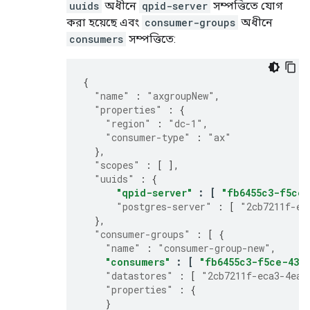
uuids
অধীনে
qpid-server
সম্পত্তিতে যোগ
করা হয়েছে এবং
consumer-groups
অধীনে
consumers
সম্পত্তিতে:
{
"name"
:
"axgroupNew"
,
"properties"
:
{
"region"
:
"dc-1"
,
"consumer-type"
:
"ax"
},
"scopes"
:
[
],
"uuids"
:
{
"qpid-server"
:
[
"fb6455c3-f5ce-
"postgres-server"
:
[
"2cb7211f-ec
},
"consumer-groups"
:
[
{
"name"
:
"consumer-group-new"
,
"consumers"
:
[
"fb6455c3-f5ce-433
"datastores"
:
[
"2cb7211f-eca3-4eaf
"properties"
:
{
}