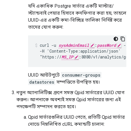
যদি একাধিক Postgre সার্ভার একটি মাস্টার/
স্ট্যান্ডবাই পেয়ার হিসাবে কনফিগার করা হয়, তাহলে
UUID-এর একটি কমা-বিচ্ছিন্ন তালিকা নির্দিষ্ট করে
তাদের যোগ করুন:
curl -u 
sysAdminEmail
:
passWord
 -X 
  -H 'Content-Type:application/json'

  "https://
MS_IP
:8080/v1/analytics/gro
UUID আউটপুটে
consumer-groups
datastores
সম্পত্তিতে উপস্থিত হয়।
নতুন অ্যানালিটিক্স গ্রুপে সমস্ত Qpid সার্ভারের UUID যোগ
করুন। আপনাকে অবশ্যই সমস্ত Qpid সার্ভারের জন্য এই
পদক্ষেপটি সম্পাদন করতে হবে।
Qpid সার্ভারগুলির UUID পেতে, প্রতিটি Qpid সার্ভার
নোডে নিম্নলিখিত cURL কমান্ডটি চালান: