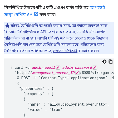
নিম্নলিখিত উদাহরণটি একটি JSON বার্তা বডি সহ
আপডেট
সংস্থা বৈশিষ্ট্য API
কল করে।
দ্রষ্টব্য:
বৈশিষ্ট্যগুলি আপডেট করার সময়, আপনাকে অবশ্যই সমস্ত
বিদ্যমান বৈশিষ্ট্যগুলিকে API-তে পাস করতে হবে, এমনকি যদি সেগুলি
পরিবর্তন করা না হয়। আপনি যদি এই API কলে পেলোড থেকে বিদ্যমান
বৈশিষ্ট্যগুলি বাদ দেন তবে বৈশিষ্ট্যগুলি সরানো হবে৷ পরিবেশের জন্য
বৈশিষ্ট্যের বর্তমান তালিকা পেতে,
সংগঠন এপিআই
ব্যবহার করুন।
curl -u 
admin_email
:
admin_password
  "http://
management_server_IP
:8080/v1/organizat
  -X POST -H "Content-Type: application/json" -d

  '{

    "properties" : {

      "property" : [

      {

        "name" : "allow.deployment.over.http",

        "value" : "true"

      },
