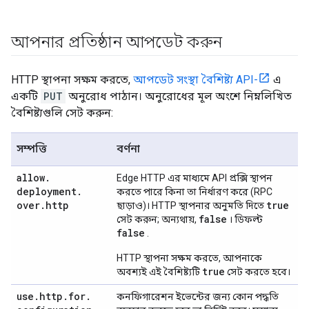
আপনার প্রতিষ্ঠান আপডেট করুন
HTTP স্থাপনা সক্ষম করতে,
আপডেট সংস্থা বৈশিষ্ট্য API-
এ
একটি
PUT
অনুরোধ পাঠান। অনুরোধের মূল অংশে নিম্নলিখিত
বৈশিষ্ট্যগুলি সেট করুন:
সম্পত্তি
বর্ণনা
allow
.
Edge HTTP এর মাধ্যমে API প্রক্সি স্থাপন
deployment
.
করতে পারে কিনা তা নির্ধারণ করে (RPC
over
.
http
true
ছাড়াও)। HTTP স্থাপনার অনুমতি দিতে
false
সেট করুন; অন্যথায়,
। ডিফল্ট
false
.
HTTP স্থাপনা সক্ষম করতে, আপনাকে
true
অবশ্যই এই বৈশিষ্ট্যটি
সেট করতে হবে।
use
.
http
.
for
.
কনফিগারেশন ইভেন্টের জন্য কোন পদ্ধতি