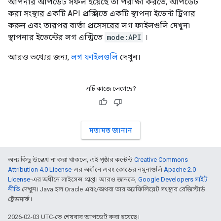
আপনার আপডেট সফল হয়েছে তা পরীক্ষা করতে, আপডেট
করা সংস্থার একটি API প্রক্সিতে একটি স্থাপনা ইভেন্ট ট্রিগার
করুন এবং তারপর বার্তা প্রসেসরের লগ ফাইলগুলি দেখুন৷
স্থাপনার ইভেন্টের লগ এন্ট্রিতে
mode:API
।
আরও তথ্যের জন্য,
লগ ফাইলগুলি
দেখুন।
এটি কাজে লেগেছে?
মতামত জানান
অন্য কিছু উল্লেখ না করা থাকলে, এই পৃষ্ঠার কন্টেন্ট
Creative Commons
Attribution 4.0 License
-এর অধীনে এবং কোডের নমুনাগুলি
Apache 2.0
License
-এর অধীনে লাইসেন্স প্রাপ্ত। আরও জানতে,
Google Developers সাইট
নীতি
দেখুন। Java হল Oracle এবং/অথবা তার অ্যাফিলিয়েট সংস্থার রেজিস্টার্ড
ট্রেডমার্ক।
2026-02-03 UTC-তে শেষবার আপডেট করা হয়েছে।