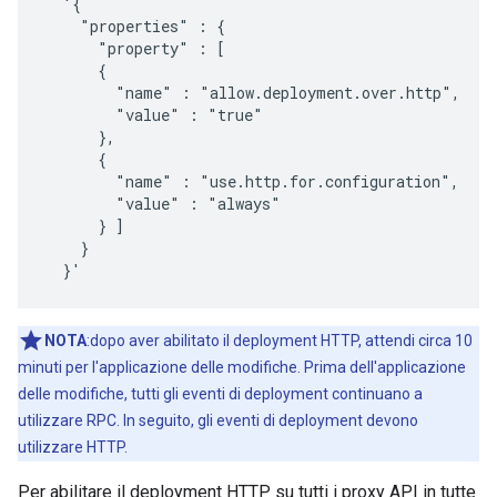
  '{

    "properties" : {

      "property" : [

      {

        "name" : "allow.deployment.over.http",

        "value" : "true"

      },

      {

        "name" : "use.http.for.configuration",

        "value" : "always"

      } ]

    }

  }'
NOTA
:dopo aver abilitato il deployment HTTP, attendi circa 10
minuti per l'applicazione delle modifiche. Prima dell'applicazione
delle modifiche, tutti gli eventi di deployment continuano a
utilizzare RPC. In seguito, gli eventi di deployment devono
utilizzare HTTP.
Per abilitare il deployment HTTP su tutti i proxy API in tutte