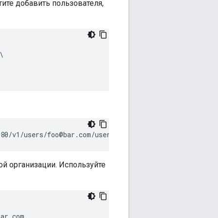
тите добавить пользователя,


080/v1/users/foo@bar.com/userroles
той организации. Используйте
bar.com