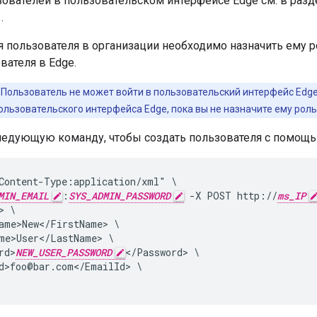
зователей в пользовательском интерфейсе Edge см. в раз
.
я пользователя в организации необходимо назначить ему р
вателя в Edge.
Пользователь не может войти в пользовательский интерфейс Edge
льзовательского интерфейса Edge, пока вы не назначите ему роль
ледующую команду, чтобы создать пользователя с помощь
Content-Type:application/xml" \

MIN_EMAIL
:
SYS_ADMIN_PASSWORD
 -X POST http://
ms_IP
 \

ame>New</FirstName> \

me>User</LastName> \

rd>
NEW_USER_PASSWORD
</Password> \

d>foo@bar.com</EmailId> \
