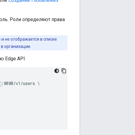
деле
Создание глобальных
оль. Роли определяют права
 и не отображается в списке
 в организации.
ю Edge API:
:8080/v1/users \
