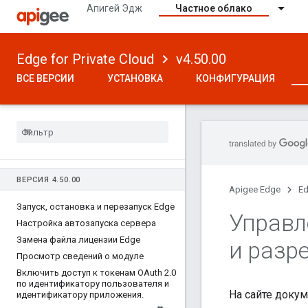
Апигей Эдж
Частное облако
Edge for Private Cloud
v4.50.00
ВСЕ ВЕРСИИ
УСТАНОВКА
КОНФИГУРАЦИЯ
ВЕРСИЯ 4
.
50
.
00
Apigee Edge
Ed
Запуск
,
остановка и перезапуск Edge
Управл
Настройка автозапуска сервера
Замена файла лицензии Edge
и разр
Просмотр сведений о модуле
Включить доступ к токенам OAuth 2
.
0
по идентификатору пользователя и
На сайте доку
идентификатору приложения
.