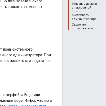
щью пользовательского
Указание домена
влять только с помощью
электронной
почты
системного
администратора
Удаление
пользователя
т прав системного
темного администратора. При
н выполнить эти задачи, как
о интерфейса Edge или
 команды Edge. Информацию о