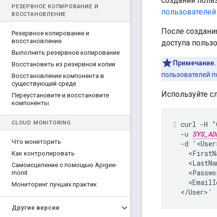
создании поль
РЕЗЕРВНОЕ КОПИРОВАНИЕ И
пользователей
ВОССТАНОВЛЕНИЕ
После создани
Резервное копирование и
восстановление
доступа пользо
Выполнить резервное копирование
Примечание.
Восстановить из резервной копии
пользователей по
Восстановление компонента в
существующей среде
Используйте с
Переустановите и восстановите
компоненты
CLOUD MONITORING
curl -H "
  -u 
SYS_AD
Что мониторить
  -d '<User>
    <FirstN
Как контролировать
    <LastNa
Самоисцеление с помощью Apigee-
    <Passwo
monit
    <EmailI
Мониторинг лучших практик
  </User>'
Другие версии