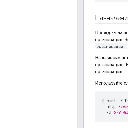
Назначени
Прежде чем но
организации. 
businessuser
Назначение по
организацию. 
организации.
Используйте с
curl -X P
  http://
ms
  -u 
SYS_AD