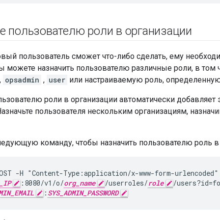
е пользователю роли в организации
вый пользователь сможет что-либо сделать, ему необходи
Вы можете назначить пользователю различные роли, в том 
,
opsadmin
,
user
или настраиваемую роль, определенную
льзователю роли в организации автоматически добавляет э
Назначьте пользователя нескольким организациям, назначи
ледующую команду, чтобы назначить пользователю роль в 
OST -H "Content-Type:application/x-www-form-urlencoded" 
_IP
:8080/v1/o/
org_name
/userroles/
role
/users?id=fo
MIN_EMAIL
:
SYS_ADMIN_PASSWORD