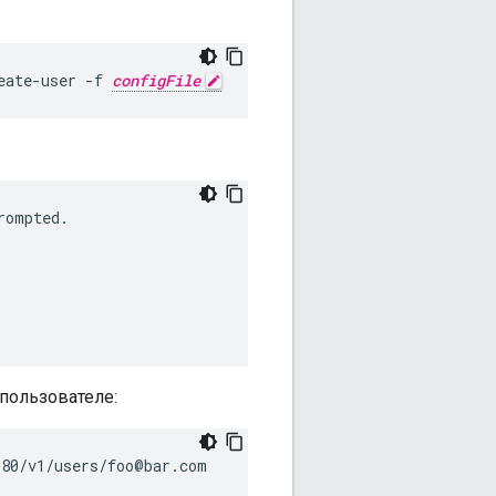
eate-user -f 
configFile
rompted
.
пользователе:
080/v1/users/foo@bar.com