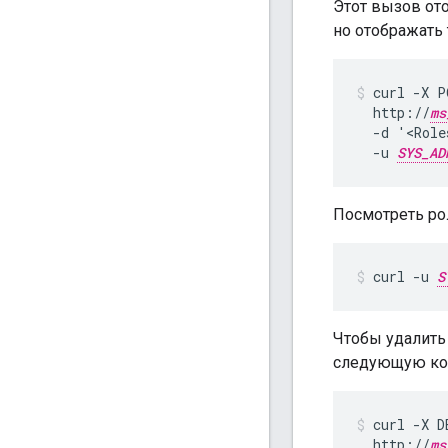
Этот вызов ото
но отображать
curl -X P
  http://
ms
  -d '<Role
  -u 
SYS_AD
Посмотреть ро
curl -u 
S
Чтобы удалить 
следующую ком
curl -X D
  http://
ms