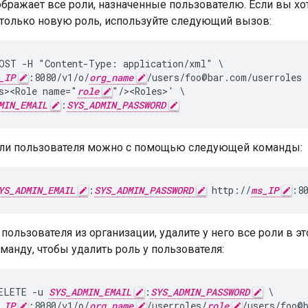
бражает все роли, назначенные пользователю. Если вы хо
 только новую роль, используйте следующий вызов:
OST -H "Content-Type: application/xml" \

_IP
:8080/v1/o/
org_name
/users/foo@bar.com/userroles \
s><Role name="
role
"/><Roles>' \

MIN_EMAIL
:
SYS_ADMIN_PASSWORD
ли пользователя можно с помощью следующей команды:
YS_ADMIN_EMAIL
:
SYS_ADMIN_PASSWORD
 http://
ms_IP
:8
пользователя из организации, удалите у него все роли в э
анду, чтобы удалить роль у пользователя:
ELETE -u 
SYS_ADMIN_EMAIL
:
SYS_ADMIN_PASSWORD
 \

_IP
:8080/v1/o/
org_name
/userroles/
role
/users/foo@