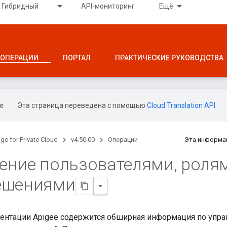
Гибридный
API-мониторинг
Ещё
ОПЕРАЦИИ
ПОРТАЛ
ПРАКТИЧЕСКИЕ РУКОВОДСТВА
Эта страница переведена с помощью
Cloud Translation API
.
ge for Private Cloud
v4.50.00
Операции
Эта информа
ение пользователями
,
роля
ешениями
ментации Apigee содержится обширная информация по упр