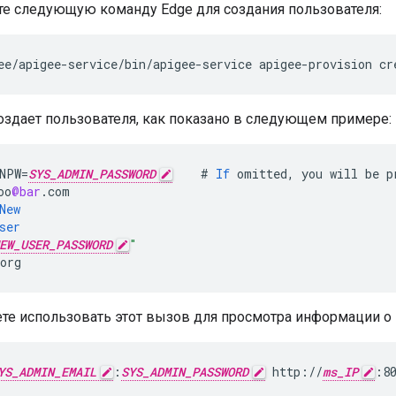
те следующую команду Edge для создания пользователя:
ee/apigee-service/bin/apigee-service apigee-provision cr
оздает пользователя, как показано в следующем примере:
NPW
=
SYS_ADMIN_PASSWORD
#
If
omitted
,
you
will
be
p
oo
@bar
.
com
New
ser
EW_USER_PASSWORD
"
org
те использовать этот вызов для просмотра информации о 
YS_ADMIN_EMAIL
:
SYS_ADMIN_PASSWORD
 http://
ms_IP
:8