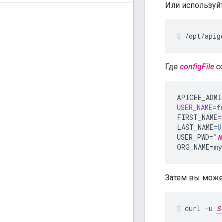
Или используй
/opt/apig
Где
configFile
с
APIGEE_ADMI
USER_NAME
=
f
FIRST_NAME
=
LAST_NAME
=
U
USER_PWD
=
"
N
ORG_NAME
=
my
Затем вы може
curl -u 
S