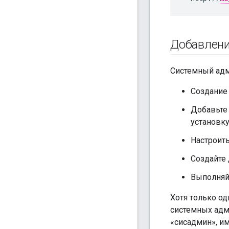
Добавлени
Системный адм
Создание
Добавьте
установку
Настроит
Создайте
Выполняй
Хотя только о
системных адм
«сисадмин», им