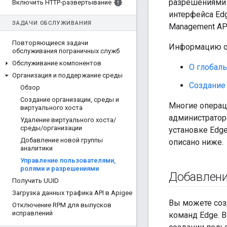
разрешениями 
Включить HTTP-развертывание
интерфейса Ed
ЗАДАЧИ ОБСЛУЖИВАНИЯ
Management AP
Повторяющиеся задачи
Информацию о 
обслуживания пограничных служб
Обслуживание компонентов
О глобал
Организация и поддержание среды
Создание
Обзор
Создание организации
,
среды и
Многие операц
виртуального хоста
администратора
Удаление виртуального хоста
/
среды
/
организации
установке Edg
Добавление новой группы
описано ниже.
аналитики
Управление пользователями
,
ролями и разрешениями
Добавлени
Получить UUID
Загрузка данных трафика API в Apigee
Вы можете соз
Отключение RPM для выпусков
исправлений
команд Edge. 