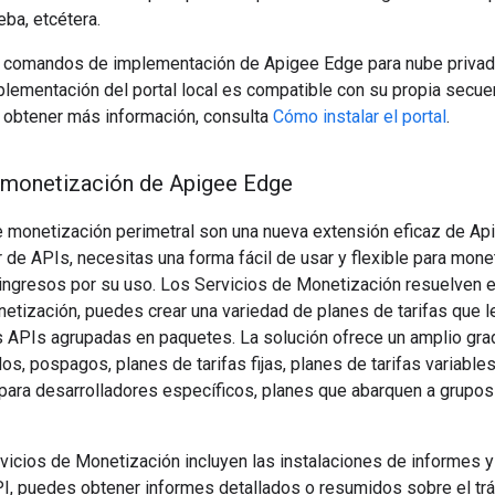
ba, etcétera.
 comandos de implementación de Apigee Edge para nube privada
mplementación del portal local es compatible con su propia sec
a obtener más información, consulta
Cómo instalar el portal
.
 monetización de Apigee Edge
 monetización perimetral son una nueva extensión eficaz de Api
de APIs, necesitas una forma fácil de usar y flexible para mon
ingresos por su uso. Los Servicios de Monetización resuelven e
etización, puedes crear una variedad de planes de tarifas que l
s APIs agrupadas en paquetes. La solución ofrece un amplio grad
s, pospagos, planes de tarifas fijas, planes de tarifas variable
para desarrolladores específicos, planes que abarquen a grupo
icios de Monetización incluyen las instalaciones de informes y
I, puedes obtener informes detallados o resumidos sobre el trá