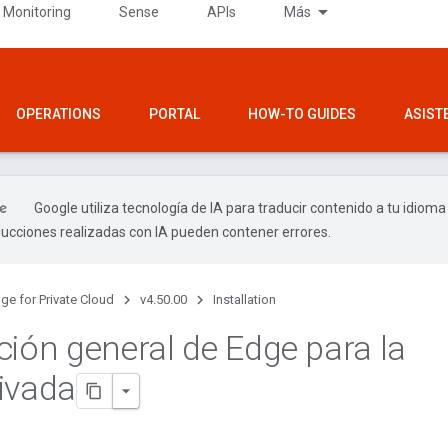
 Monitoring
Sense
APIs
Más
OPERATIONS
PORTAL
HOW-TO GUIDES
ASIST
Google utiliza tecnología de IA para traducir contenido a tu idioma
ducciones realizadas con IA pueden contener errores.
ge for Private Cloud
v4.50.00
Installation
ción general de Edge para la
ivada
s