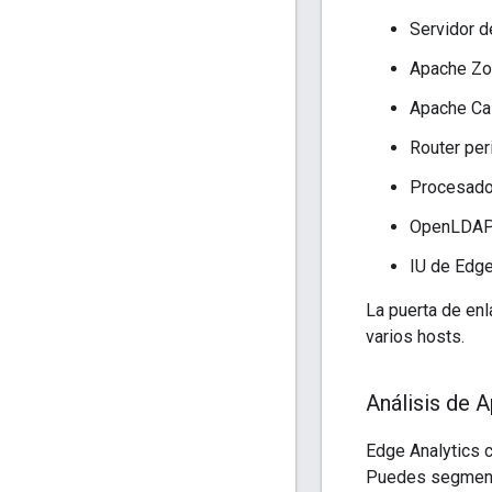
Servidor d
Apache Z
Apache Ca
Router per
Procesado
OpenLDA
IU de Edge
La puerta de enl
varios hosts.
Análisis de 
Edge Analytics c
Puedes segmenta