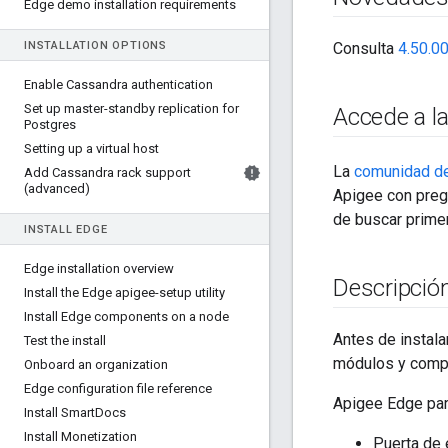
Edge demo installation requirements
INSTALLATION OPTIONS
Consulta
4.50.00
Enable Cassandra authentication
Set up master-standby replication for
Accede a l
Postgres
Setting up a virtual host
La
comunidad d
Add Cassandra rack support
(advanced)
Apigee con preg
de buscar primer
INSTALL EDGE
Edge installation overview
Descripción
Install the Edge apigee-setup utility
Install Edge components on a node
Antes de instala
Test the install
módulos y comp
Onboard an organization
Edge configuration file reference
Apigee Edge par
Install Smart
Docs
Install Monetization
Puerta de 