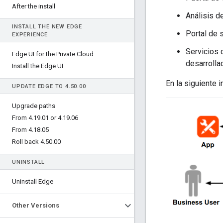
After the install
Análisis d
INSTALL THE NEW EDGE
Portal de 
EXPERIENCE
Servicios 
Edge UI for the Private Cloud
desarrolla
Install the Edge UI
En la siguiente
UPDATE EDGE TO 4
.
50
.
00
Upgrade paths
From 4
.
19
.
01 or 4
.
19
.
06
From 4
.
18
.
05
Roll back 4
.
50
.
00
UNINSTALL
Uninstall Edge
Other Versions