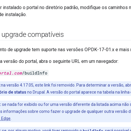
r instalado o portal no diretório padrão, modifique os caminhos
de instalação.
 upgrade compatíveis
to de upgrade tem suporte nas versões OPDK-17-01.x e mais r
 a versão do portal, abra o seguinte URL em um navegador:
ortal.com
/buildInfo
:na versão 4.17.05, este link foi removido. Para determinar a versão, a
ório de status
no Drupal. A versão do portal aparece na tabela na lin
:
se nada for exibido ou for uma versão diferente da listada acima não 
s informações sobre como fazer o upgrade de qualquer outra versão do
e Edge
.
:
se, por algum motivo, você tiver removido o
buildInfo
, será possível