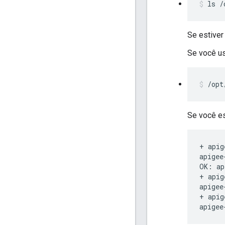
ls /
Se estiver
Se você u
/opt
Se você es
+ apig
apigee
OK: ap
+ apig
apigee
+ apig
apigee