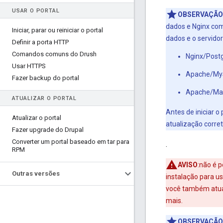
USAR O PORTAL
OBSERVAÇÃO
dados e Nginx com
Iniciar, parar ou reiniciar o portal
dados e o servido
Definir a porta HTTP
Comandos comuns do Drush
Nginx/Postg
Usar HTTPS
Apache/MySQ
Fazer backup do portal
Apache/Mari
ATUALIZAR O PORTAL
Antes de iniciar o
Atualizar o portal
atualização corret
Fazer upgrade do Drupal
Converter um portal baseado em tar para
.
RPM
AVISO
:não é 
Outras versões
instalação para u
você também atual
mais.
OBSERVAÇÃO