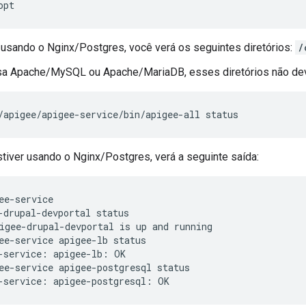
opt
 usando o Nginx/Postgres, você verá os seguintes diretórios:
/
sa Apache/MySQL ou Apache/MariaDB, esses diretórios não de
/apigee/apigee-service/bin/apigee-all status
tiver usando o Nginx/Postgres, verá a seguinte saída:
ee-service

-drupal-devportal status

igee-drupal-devportal is up and running

ee-service apigee-lb status

-service: apigee-lb: OK

ee-service apigee-postgresql status

-service: apigee-postgresql: OK