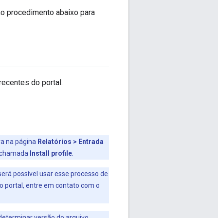
 no procedimento abaixo para
ecentes do portal.
bra na página
Relatórios > Entrada
ha chamada
Install profile
.
será possível usar esse processo de
 portal, entre em contato com o
 determinar versão do arquivo