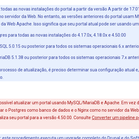
:todas as novas instalações do portal a partir da versão A partir de 17
o servidor da Web. No entanto, as versões anteriores do portal usa
r da Web Apache. Isso significa que seu portal atual pode ser usando u
res para todas as novas instalações do 4.17.0x, 4.18.0x e 4.50.00
L 5.0.15 ou posterior para todos os sistemas operacionais 6.x anterio
aDB 5.1.38 ou posterior para todos os sistemas operacionais 7.x anter
 processo de atualização, é preciso determinar sua configuração atual e
o.
possível atualizar um portal usando MySQL/MariaDB e Apache. Em vez di
sar o Postgres como banco de dados e o Nginx como no servidor da We
iza seu portal para a versão 4.50.00. Consulte
Converter um pipeline 
:
este procedimento executa um upgrade completo do Drupal e do So