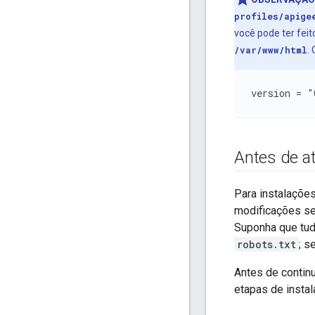
profiles/apige
você pode ter feit
/var/www/html
.
version = "
Antes de at
Para instalaçõe
modificações ser
Suponha que tud
robots.txt
; s
Antes de continu
etapas de insta