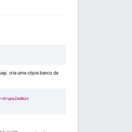
ump
cria uma cópia banco de
=
drupaladmin