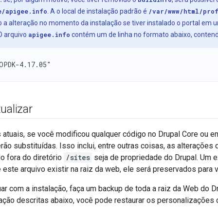
e/apigee.info
. A o local de instalação padrão é
/var/www/html/prof
o a alteração no momento da instalação se tiver instalado o portal em u
 O arquivo
apigee.info
contém um de linha no formato abaixo, contend
OPDK-4.17.05"
ualizar
s atuais, se você modificou qualquer código no Drupal Core ou 
ão substituídas. Isso inclui, entre outras coisas, as alterações
o fora do diretório
/sites
seja de propriedade do Drupal. Um e
e este arquivo existir na raiz da web, ele será preservados para 
ar com a instalação, faça um backup de toda a raiz da Web do Dr
lação descritas abaixo, você pode restaurar os personalizações 