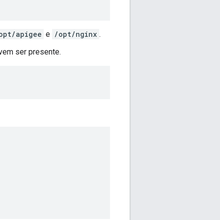
opt/apigee
e
/opt/nginx
.
vem ser presente.