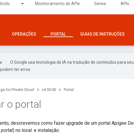
íbrido
Monitoramento de APIs
Sense
APIs
OPERAÇÕES
PORTAL
GUIAS DE INSTRUÇÕES
O Google usa tecnologia de IA na tradução de conteúdos para seu
podem ter erros.
ge for Private Cloud
v4.50.00
Portal
r o portal
nto, descrevemos como fazer upgrade de um portal Apigee Dev
 portal
) no local. e instalação.