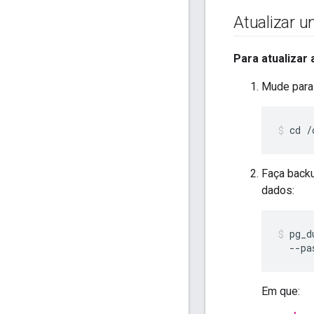
Atualizar 
Para atualizar
Mude para 
cd /
Faça backu
dados:
pg_d
  --pa
Em que: