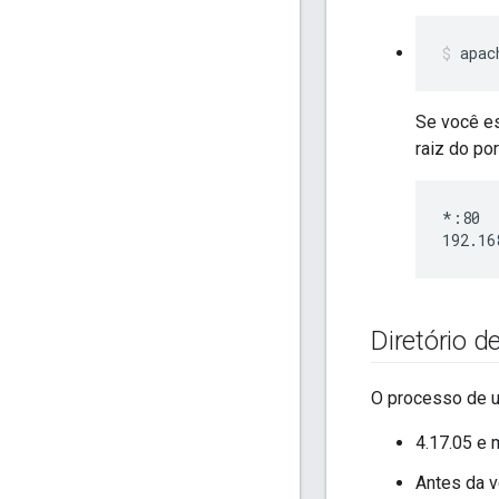
apac
Se você e
raiz do por
*:80

192.16
Diretório d
O processo de u
4.17.05 e 
Antes da v