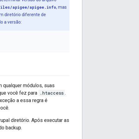
iles/apigee/apigee.info
, mas
m diretório diferente de
o a versão:
em qualquer módulos, suas
 que você fez para
.htaccess
.
xceção a essa regra é
você.
upal diretório. Após executar as
do backup.