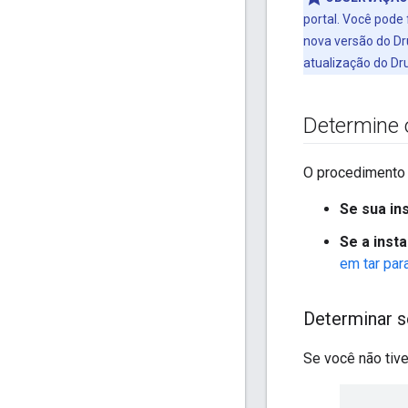
portal. Você pode
nova versão do Dr
atualização do Dr
Determine 
O procedimento u
Se sua in
Se a ins
em tar pa
Determinar se
Se você não tive