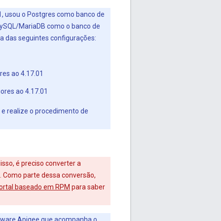
.01, usou o Postgres como banco de
m MySQL/MariaDB como o banco de
ma das seguintes configurações:
res ao 4.17.01
iores ao 4.17.01
, e realize o procedimento de
sso, é preciso converter a
b. Como parte dessa conversão,
portal baseado em RPM
para saber
ftware Apigee que acompanha o