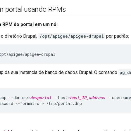
um portal usando RPMs
 a RPM do portal em um nó:
o diretório Drupal,
/opt/apigee/apigee-drupal
por padrão:
opt/apigee/apigee-drupal
p da sua instância de banco de dados Drupal. O comando
pg_d
ump --dbname=
devportal
 --host=
host_IP_address
 --username
ssword --format=c > /tmp/portal.dmp