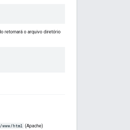
etornará o arquivo diretório
/www/html
(Apache)