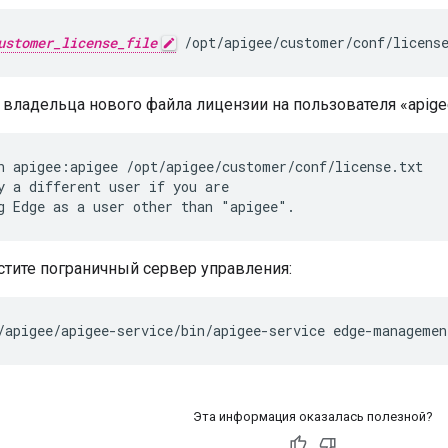
ustomer_license_file
 /opt/apigee/customer/conf/licens
владельца нового файла лицензии на пользователя «apige
n apigee:apigee /opt/apigee/customer/conf/license.txt

y a different user if you are

g Edge as a user other than "apigee".
стите пограничный сервер управления:
/apigee/apigee-service/bin/apigee-service edge-managemen
Эта информация оказалась полезной?