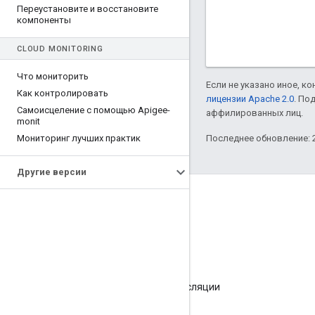
Переустановите и восстановите
компоненты
CLOUD MONITORING
Что мониторить
Если не указано иное, к
Как контролировать
лицензии Apache 2.0
. По
Самоисцеление с помощью Apigee-
аффилированных лиц.
monit
Мониторинг лучших практик
Последнее обновление: 2
Другие версии
О компании Apigee
We're part of Google
Мероприятия
Партнеры
Электронные книги и интернет-трансляции