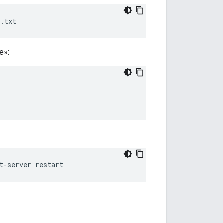
e.txt
e»:
t-server restart