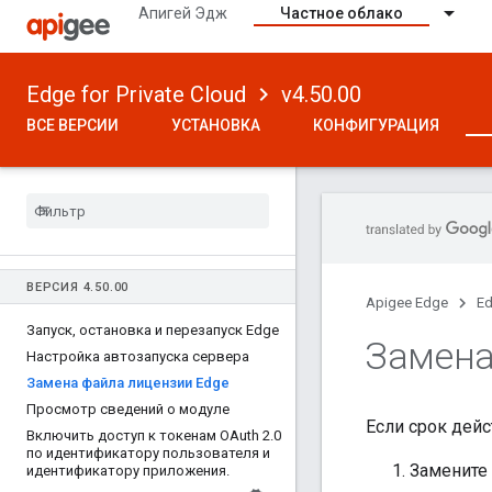
Апигей Эдж
Частное облако
Edge for Private Cloud
v4.50.00
ВСЕ ВЕРСИИ
УСТАНОВКА
КОНФИГУРАЦИЯ
ВЕРСИЯ 4
.
50
.
00
Apigee Edge
Ed
Запуск
,
остановка и перезапуск Edge
Замена
Настройка автозапуска сервера
Замена файла лицензии Edge
Просмотр сведений о модуле
Если срок дей
Включить доступ к токенам OAuth 2
.
0
по идентификатору пользователя и
Замените
идентификатору приложения
.