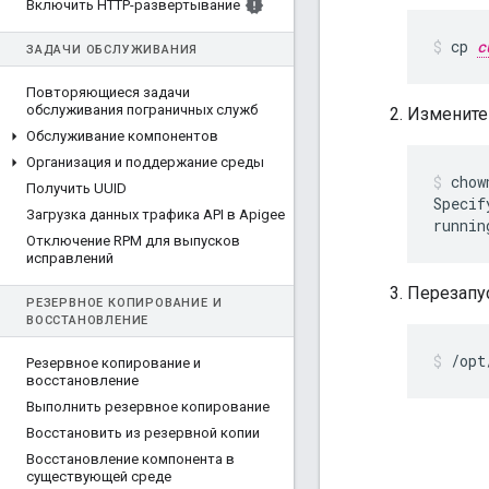
Включить HTTP-развертывание
cp 
c
ЗАДАЧИ ОБСЛУЖИВАНИЯ
Повторяющиеся задачи
обслуживания пограничных служб
Измените 
Обслуживание компонентов
Организация и поддержание среды
chow
Получить UUID
Specif
Загрузка данных трафика API в Apigee
runnin
Отключение RPM для выпусков
исправлений
Перезапу
РЕЗЕРВНОЕ КОПИРОВАНИЕ И
ВОССТАНОВЛЕНИЕ
/opt
Резервное копирование и
восстановление
Выполнить резервное копирование
Восстановить из резервной копии
Восстановление компонента в
существующей среде