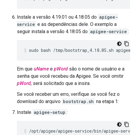
Instale a versão 4.19.01 ou 4.18.05 do
apigee-
service
e as dependências dele. O exemplo a
seguir instala a versão 4.18.05 do
apigee-service
:
sudo bash /tmp/bootstrap_4.18.05.sh apigeeu
Em que
uName
e
pWord
são o nome de usuário e a
senha que você recebeu da Apigee. Se você omitir
pWord
, será solicitado que a insira.
Se você receber um erro, verifique se você fez o
download do arquivo
bootstrap.sh
na etapa 1:
Instale
apigee-setup
:
/opt/apigee/apigee-service/bin/apigee-servic