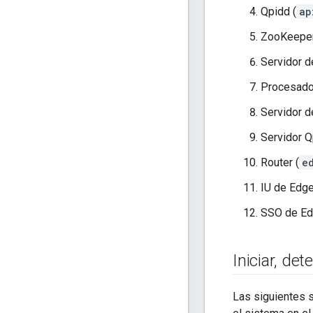
Qpidd (
ap
ZooKeeper
Servidor d
Procesado
Servidor d
Servidor Q
Router (
e
IU de Edg
SSO de Ed
Iniciar
,
dete
Las siguientes 