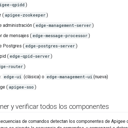
igee-qpidd
)
 (
apigee-zookeeper
)
e administración (
edge-management-server
)
r de mensajes (
edge-message-processor
)
e Postgres (
edge-postgres-server
)
pid (
edge-qpid-server
)
dge-router
)
e:
edge-ui
(clásica) o
edge-management-ui
(nueva)
ge (
apigee-sso
)
ner y verificar todos los componentes
secuencias de comandos detectan los componentes de Apigee c