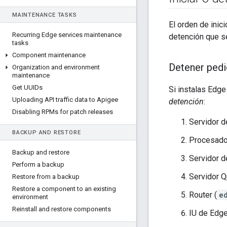
MAINTENANCE TASKS
El orden de ini
Recurring Edge services maintenance
detención que s
tasks
Component maintenance
Detener ped
Organization and environment
maintenance
Get UUIDs
Si instalas Edg
Uploading API traffic data to Apigee
detención
:
Disabling RPMs for patch releases
Servidor d
BACKUP AND RESTORE
Procesado
Backup and restore
Servidor d
Perform a backup
Servidor Q
Restore from a backup
Restore a component to an existing
Router (
e
environment
Reinstall and restore components
IU de Edg