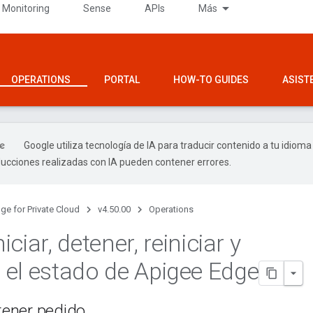
 Monitoring
Sense
APIs
Más
OPERATIONS
PORTAL
HOW-TO GUIDES
ASIST
Google utiliza tecnología de IA para traducir contenido a tu idioma
ducciones realizadas con IA pueden contener errores.
ge for Private Cloud
v4.50.00
Operations
iciar
,
detener
,
reiniciar y
r el estado de Apigee Edge
etener pedido