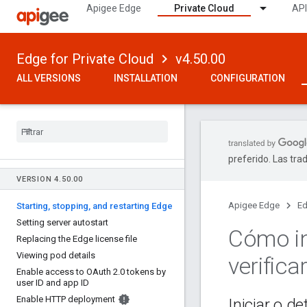
Apigee Edge
Private Cloud
API
Edge for Private Cloud
v4.50.00
ALL VERSIONS
INSTALLATION
CONFIGURATION
preferido. Las tra
VERSION 4
.
50
.
00
Apigee Edge
Ed
Starting
,
stopping
,
and restarting Edge
Setting server autostart
Cómo in
Replacing the Edge license file
Viewing pod details
verifica
Enable access to OAuth 2
.
0 tokens by
user ID and app ID
Enable HTTP deployment
Iniciar o d