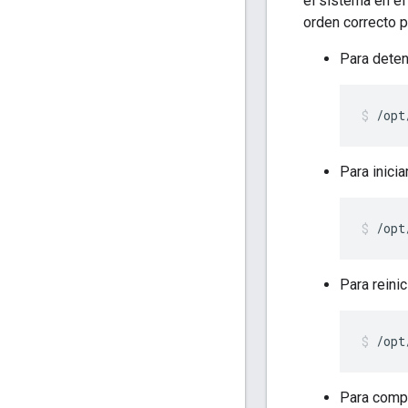
el sistema en e
orden correcto 
Para deten
/opt
Para inici
/opt
Para reini
/opt
Para compr