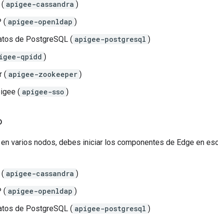
 (
apigee-cassandra
)
 (
apigee-openldap
)
atos de PostgreSQL (
apigee-postgresql
)
igee-qpidd
)
 (
apigee-zookeeper
)
igee (
apigee-sso
)
o
e en varios nodos, debes iniciar los componentes de Edge en es
 (
apigee-cassandra
)
 (
apigee-openldap
)
atos de PostgreSQL (
apigee-postgresql
)