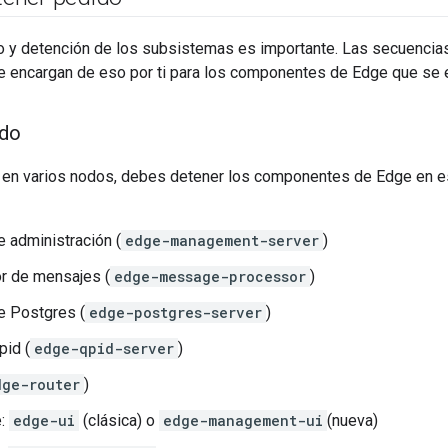
cio y detención de los subsistemas es importante. Las secuencia
e encargan de eso por ti para los componentes de Edge que se 
ido
e en varios nodos, debes detener los componentes de Edge en 
e administración (
edge-management-server
)
r de mensajes (
edge-message-processor
)
e Postgres (
edge-postgres-server
)
pid (
edge-qpid-server
)
dge-router
)
e:
edge-ui
(clásica) o
edge-management-ui
(nueva)