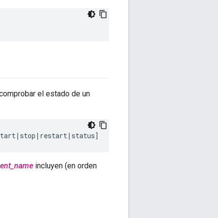
o comprobar el estado de un
start|stop|restart|status]
ent_name
incluyen (en orden