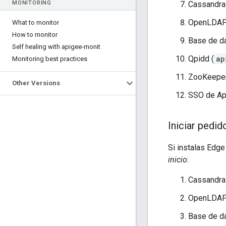
MONITORING
Cassandra
OpenLDAP
What to monitor
How to monitor
Base de d
Self healing with apigee-monit
Qpidd (
ap
Monitoring best practices
ZooKeeper
Other Versions
SSO de Ap
Iniciar pedid
Si instalas Edg
inicio
:
Cassandra
OpenLDAP
Base de d