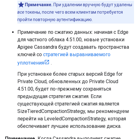
Примечание.
При удалении вручную будут удалены
все
токены, после чего всем клиентам потребуется
пройти повторную аутентификацию.
Примечание по сжатию данных: начиная с Edge
для частного облака 4.51.00, новые установки
Apigee Cassandra будут создавать пространства
ключей со
стратегией выравниваемого
уплотнения
.
При установке более старых версий Edge for
Private Cloud, обновленных до Private Cloud
4.51.00, будет по-прежнему сохраняться
предыдущая стратегия сжатия. Если
существующей стратегией сжатия является
SizeTieredCompactionStrategy, мы рекомендуем
перейти на LeveledCompactionStrategy, которая
обеспечивает лучшее использование диска.
Примечание.
Когда Cassandra выполняет сжатие