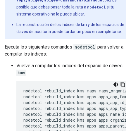
/opt/apigee/apigee-cassandra/bin/nodetool
Es
posible que debas pasar toda la ruta a
nodetool
si tu
sistema operativo no lo puede ubicar.
La reconstrucción de los índices de km y de los espacios de
claves de auditoría puede tardar un poco en completarse.
Ejecuta los siguientes comandos
nodetool
para volver a
compilar los índices:
Vuelve a compilar los índices del espacio de claves
kms
:
nodetool rebuild_index kms maps maps_organizat
nodetool rebuild_index kms apps apps_app_famil
nodetool rebuild_index kms apps apps_app_id_id
nodetool rebuild_index kms apps apps_app_type_
nodetool rebuild_index kms apps apps_name_idx

nodetool rebuild_index kms apps apps_organizat
nodetool rebuild_index kms apps apps_parent_id