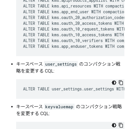
ALTER TABLE kms.apiproducts_appslist WITH com
ALTER TABLE kms.api_resources WITH compaction
ALTER TABLE kms.app_end_user WITH compaction 
ALTER TABLE kms.oauth_20_authorization_codes 
ALTER TABLE kms.oauth_20_access_tokens WITH c
ALTER TABLE kms.oauth_10_request_tokens WITH 
ALTER TABLE kms.oauth_10_access_tokens WITH c
ALTER TABLE kms.oauth_10_verifiers WITH compa
ALTER TABLE kms.app_enduser_tokens WITH compa
キースペース
user_settings
のコンパクション戦
略を変更する CQL:
ALTER TABLE user_settings.user_settings WITH 
キースペース
keyvaluemap
のコンパクション戦略
を変更する CQL: