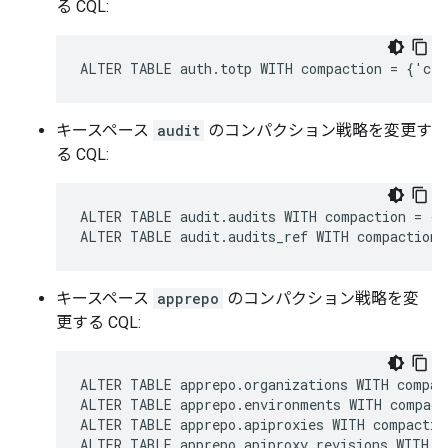
る CQL:
ALTER TABLE auth.totp WITH compaction = {'cla
キースペース
audit
のコンパクション戦略を変更す
る CQL:
ALTER TABLE audit.audits WITH compaction = {'
ALTER TABLE audit.audits_ref WITH compaction 
キースペース
apprepo
のコンパクション戦略を変
更する CQL:
ALTER TABLE apprepo.organizations WITH compac
ALTER TABLE apprepo.environments WITH compact
ALTER TABLE apprepo.apiproxies WITH compactio
ALTER TABLE apprepo.apiproxy_revisions WITH c