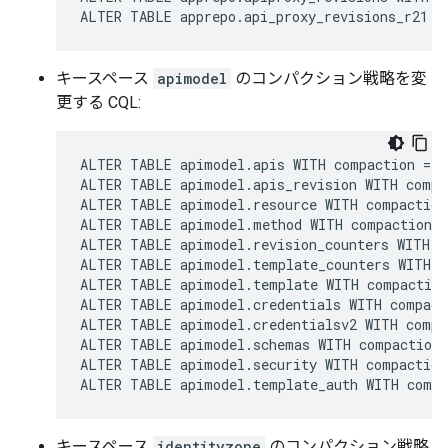
ALTER TABLE apprepo.api_proxy_revisions_r21 W
キースペース
apimodel
のコンパクション戦略を変
更する CQL:
ALTER TABLE apimodel.apis WITH compaction = {
ALTER TABLE apimodel.apis_revision WITH compa
ALTER TABLE apimodel.resource WITH compaction
ALTER TABLE apimodel.method WITH compaction =
ALTER TABLE apimodel.revision_counters WITH c
ALTER TABLE apimodel.template_counters WITH c
ALTER TABLE apimodel.template WITH compaction
ALTER TABLE apimodel.credentials WITH compact
ALTER TABLE apimodel.credentialsv2 WITH compa
ALTER TABLE apimodel.schemas WITH compaction 
ALTER TABLE apimodel.security WITH compaction
ALTER TABLE apimodel.template_auth WITH compa
キースペース
identityzone
のコンパクション戦略