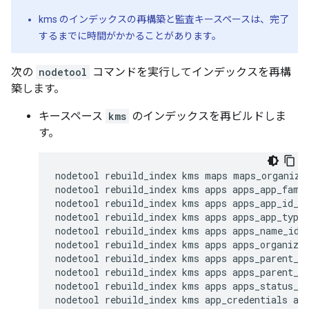
kms のインデックスの再構築と監査キースペースは、完了
するまでに時間がかかることがあります。
次の
nodetool
コマンドを実行してインデックスを再構
築します。
キースペース
kms
のインデックスを再ビルドしま
す。
nodetool rebuild_index kms maps maps_organizat
nodetool rebuild_index kms apps apps_app_famil
nodetool rebuild_index kms apps apps_app_id_id
nodetool rebuild_index kms apps apps_app_type_
nodetool rebuild_index kms apps apps_name_idx

nodetool rebuild_index kms apps apps_organizat
nodetool rebuild_index kms apps apps_parent_id
nodetool rebuild_index kms apps apps_parent_st
nodetool rebuild_index kms apps apps_status_id
nodetool rebuild_index kms app_credentials app