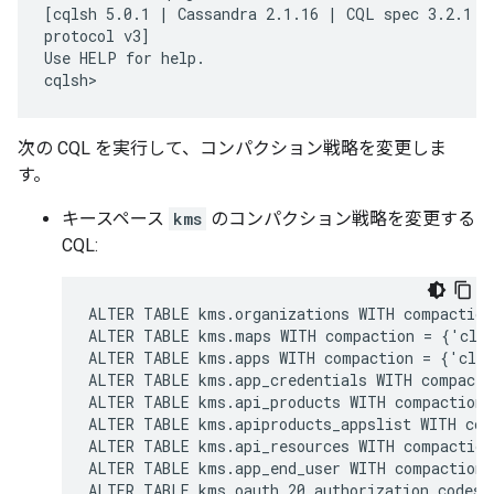
[cqlsh 5.0.1 | Cassandra 2.1.16 | CQL spec 3.2.1 | 
protocol v3]

Use HELP for help.

cqlsh>
次の CQL を実行して、コンパクション戦略を変更しま
す。
キースペース
kms
のコンパクション戦略を変更する
CQL:
ALTER TABLE kms.organizations WITH compaction
ALTER TABLE kms.maps WITH compaction = {'clas
ALTER TABLE kms.apps WITH compaction = {'clas
ALTER TABLE kms.app_credentials WITH compacti
ALTER TABLE kms.api_products WITH compaction 
ALTER TABLE kms.apiproducts_appslist WITH com
ALTER TABLE kms.api_resources WITH compaction
ALTER TABLE kms.app_end_user WITH compaction 
ALTER TABLE kms.oauth_20_authorization_codes 