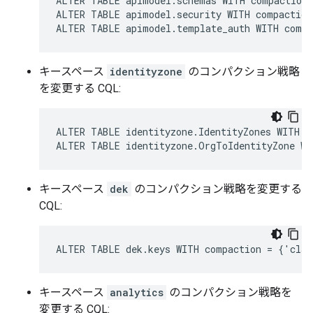
ALTER TABLE apimodel.schemas WITH compaction 
ALTER TABLE apimodel.security WITH compaction
ALTER TABLE apimodel.template_auth WITH compa
キースペース
identityzone
のコンパクション戦略
を変更する CQL:
ALTER TABLE identityzone.IdentityZones WITH c
ALTER TABLE identityzone.OrgToIdentityZone WI
キースペース
dek
のコンパクション戦略を変更する
CQL:
ALTER TABLE dek.keys WITH compaction = {'clas
キースペース
analytics
のコンパクション戦略を
変更する CQL: