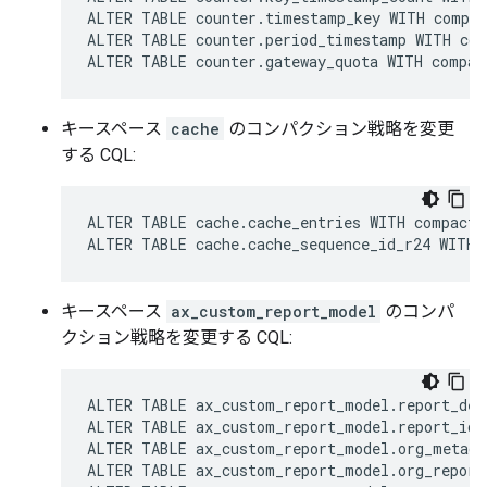
ALTER TABLE counter.timestamp_key WITH compac
ALTER TABLE counter.period_timestamp WITH com
ALTER TABLE counter.gateway_quota WITH compac
キースペース
cache
のコンパクション戦略を変更
する CQL:
ALTER TABLE cache.cache_entries WITH compacti
ALTER TABLE cache.cache_sequence_id_r24 WITH 
キースペース
ax_custom_report_model
のコンパ
クション戦略を変更する CQL:
ALTER TABLE ax_custom_report_model.report_des
ALTER TABLE ax_custom_report_model.report_id_
ALTER TABLE ax_custom_report_model.org_metada
ALTER TABLE ax_custom_report_model.org_report