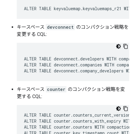
ALTER TABLE keyvaluemap.keyvaluemaps_r21 WITH
キースペース
devconnect
のコンパクション戦略を
変更する CQL:
ALTER TABLE devconnect.developers WITH compac
ALTER TABLE devconnect.companies WITH compact
ALTER TABLE devconnect.company_developers WIT
キースペース
counter
のコンパクション戦略を変
更する CQL:
ALTER TABLE counter.counters_current_version 
ALTER TABLE counter.counters_with_expiry WITH
ALTER TABLE counter.counters WITH compaction 
ALTER TABLE counter.key_timestamp_count WITH 