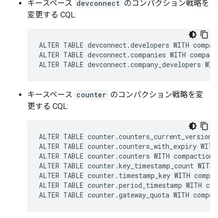
キースペース
devconnect
のコンパクション戦略を
変更する CQL:
ALTER TABLE devconnect.developers WITH compac
ALTER TABLE devconnect.companies WITH compact
ALTER TABLE devconnect.company_developers WIT
キースペース
counter
のコンパクション戦略を変
更する CQL:
ALTER TABLE counter.counters_current_version 
ALTER TABLE counter.counters_with_expiry WITH
ALTER TABLE counter.counters WITH compaction 
ALTER TABLE counter.key_timestamp_count WITH 
ALTER TABLE counter.timestamp_key WITH compac
ALTER TABLE counter.period_timestamp WITH com
ALTER TABLE counter.gateway_quota WITH compac