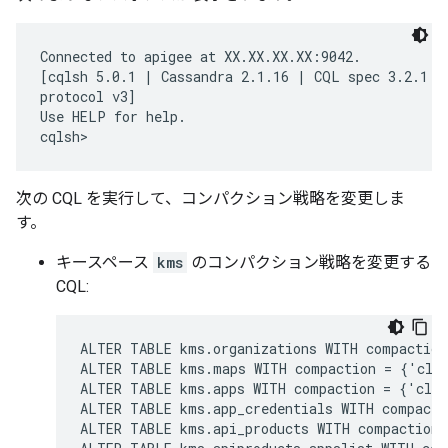
Connected to apigee at XX.XX.XX.XX:9042.

[cqlsh 5.0.1 | Cassandra 2.1.16 | CQL spec 3.2.1 | 
protocol v3]

Use HELP for help.

cqlsh>
次の CQL を実行して、コンパクション戦略を変更しま
す。
キースペース
kms
のコンパクション戦略を変更する
CQL:
ALTER TABLE kms.organizations WITH compaction
ALTER TABLE kms.maps WITH compaction = {'clas
ALTER TABLE kms.apps WITH compaction = {'clas
ALTER TABLE kms.app_credentials WITH compacti
ALTER TABLE kms.api_products WITH compaction 