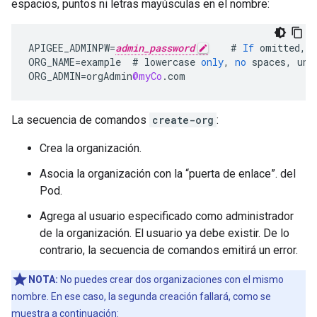
espacios, puntos ni letras mayúsculas en el nombre:
APIGEE_ADMINPW
=
admin_password
#
If
omitted
,
y
ORG_NAME
=
example
#
lowercase
only
,
no
spaces
,
und
ORG_ADMIN
=
orgAdmin
@myCo
.
com
La secuencia de comandos
create-org
:
Crea la organización.
Asocia la organización con la “puerta de enlace”. del
Pod.
Agrega al usuario especificado como administrador
de la organización. El usuario ya debe existir. De lo
contrario, la secuencia de comandos emitirá un error.
NOTA:
No puedes crear dos organizaciones con el mismo
nombre. En ese caso, la segunda creación fallará, como se
muestra a continuación: