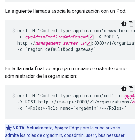
La siguiente llamada asocia la organización con un Pod:
curl -H "Content-Type:application/x-www-form-urle
  -u 
sysAdminEmail:adminPasswd
 -X POST \

  http://
management_server_IP
:8080/v1/organizati
  -d "region=default&pod=gateway"
En la llamada final, se agrega un usuario existente como
administrador de la organización:
curl -H "Content-Type:application/xml" -u 
sysAdm
  -X POST http://<ms-ip>:8080/v1/organizations/
org
  -d '<Roles><Role name="orgadmin"/></Roles>'
NOTA:
Actualmente, Apigee Edge para la nube privada
admite los roles de orgadmin, opsadmin, user y businessuser