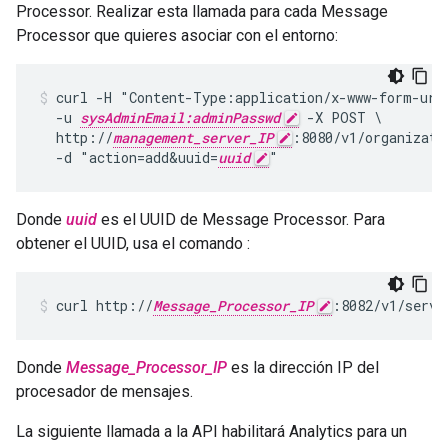
Processor. Realizar esta llamada para cada Message
Processor que quieres asociar con el entorno:
curl -H "Content-Type:application/x-www-form-urle
  -u 
sysAdminEmail:adminPasswd
 -X POST \

  http://
management_server_IP
:8080/v1/organizati
  -d "action=add&uuid=
uuid
Donde
uuid
es el UUID de Message Processor. Para
obtener el UUID, usa el comando :
curl http://
Message_Processor_IP
:8082/v1/serve
Donde
Message_Processor_IP
es la dirección IP del
procesador de mensajes.
La siguiente llamada a la API habilitará Analytics para un