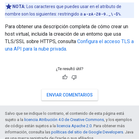
NOTA:
Los caracteres que puedes usar en el atributo de
nombre son los siguientes: restringido a
a-zA-Z0-9._\-$%
.
Para obtener una descripción completa de cómo crear un
host virtual, incluida la creación de un entorno que usa
TLS/SSL sobre HTTPS, consulta
Configura el acceso TLS a
una API para la nube privada
.
¿Te resultó útil?
ENVIAR COMENTARIOS
Salvo que se indique lo contrario, el contenido de esta página está
sujeto a la
licencia Atribución 4.0 de Creative Commons
, y los ejemplos
de código están sujetos a la
licencia Apache 2.0
. Para obtener más
información, consulta las
políticas del sitio de Google Developers
. Java
es una marca registrada de Oracle o sus afiliados.