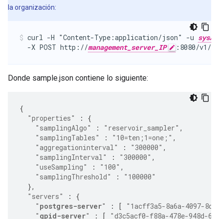
la organización:
curl -H "Content-Type:application/json" -u 
sysAd
  -X POST http://
management_server_IP
:8080/v1/or
Donde sample.json contiene lo siguiente:
{
"properties"
:
{
"samplingAlgo"
:
"reservoir_sampler"
,
"samplingTables"
:
"10=ten;1=one;"
,
"aggregationinterval"
:
"300000"
,
"samplingInterval"
:
"300000"
,
"useSampling"
:
"100"
,
"samplingThreshold"
:
"100000"
},
"servers"
:
{
"
postgres-server
"
:
[
"1acff3a5-8a6a-4097-8d2
"
qpid-server
"
:
[
"d3c5acf0-f88a-478e-948d-6f