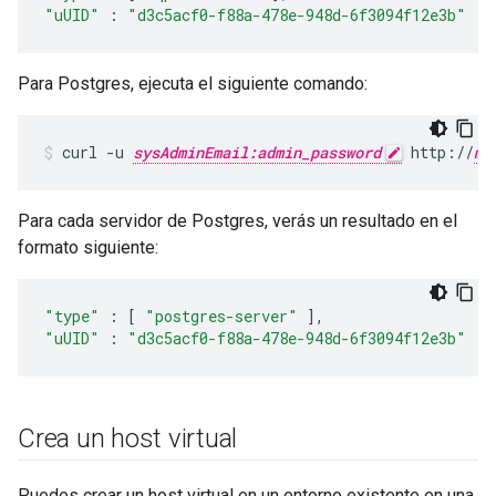
"uUID"
:
"d3c5acf0-f88a-478e-948d-6f3094f12e3b"
Para Postgres, ejecuta el siguiente comando:
curl -u 
sysAdminEmail:admin_password
 http://
ma
Para cada servidor de Postgres, verás un resultado en el
formato siguiente:
"type"
:
[
"postgres-server"
],
"uUID"
:
"d3c5acf0-f88a-478e-948d-6f3094f12e3b"
Crea un host virtual
Puedes crear un host virtual en un entorno existente en una