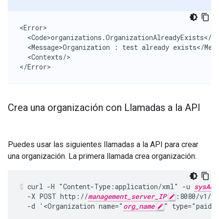
<Error>

  <Code>organizations.OrganizationAlreadyExists</Co
  <Message>Organization : test already exists</Mess
  <Contexts/>

</Error>
Crea una organización con Llamadas a la API
Puedes usar las siguientes llamadas a la API para crear
una organización. La primera llamada crea organización:
curl -H "Content-Type:application/xml" -u 
sysAdm
  -X POST http://
management_server_IP
:8080/v1/or
  -d '<Organization name="
org_name
" type="paid"