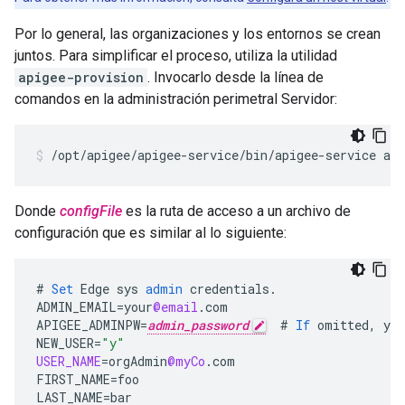
Por lo general, las organizaciones y los entornos se crean
juntos. Para simplificar el proceso, utiliza la utilidad
apigee-provision
. Invocarlo desde la línea de
comandos en la administración perimetral Servidor:
/opt/apigee/apigee-service/bin/apigee-service api
Donde
configFile
es la ruta de acceso a un archivo de
configuración que es similar al lo siguiente:
#
Set
Edge
sys
admin
credentials
.
ADMIN_EMAIL
=
your
@email
.
com
APIGEE_ADMINPW
=
admin_password
#
If
omitted
,
you
NEW_USER
=
"y"
USER_NAME
=
orgAdmin
@myCo
.
com
FIRST_NAME
=
foo
LAST_NAME
=
bar