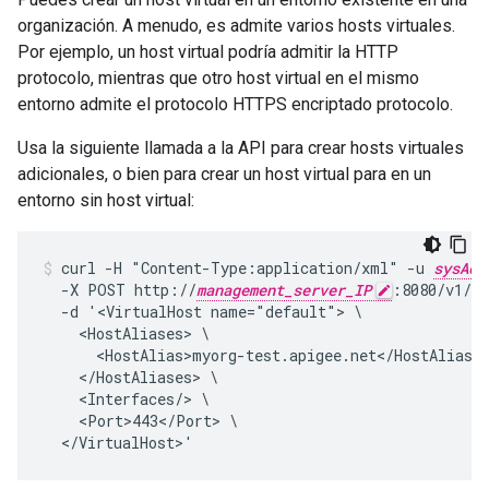
organización. A menudo, es admite varios hosts virtuales.
Por ejemplo, un host virtual podría admitir la HTTP
protocolo, mientras que otro host virtual en el mismo
entorno admite el protocolo HTTPS encriptado protocolo.
Usa la siguiente llamada a la API para crear hosts virtuales
adicionales, o bien para crear un host virtual para en un
entorno sin host virtual:
curl -H "Content-Type:application/xml" -u 
sysAdm
  -X POST http://
management_server_IP
:8080/v1/or
  -d '<VirtualHost name="default"> \

    <HostAliases> \

      <HostAlias>myorg-test.apigee.net</HostAlias> 
    </HostAliases> \

    <Interfaces/> \

    <Port>443</Port> \

  </VirtualHost>'