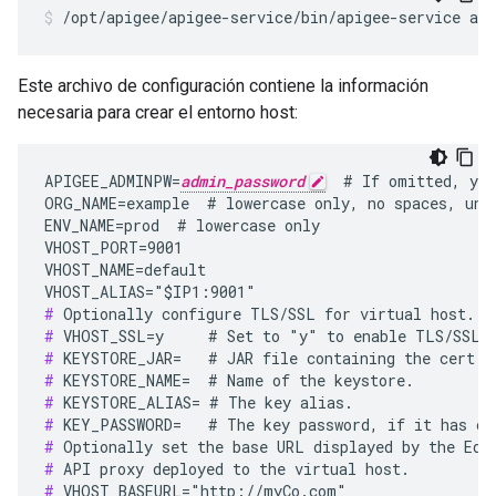
/opt/apigee/apigee-service/bin/apigee-service api
Este archivo de configuración contiene la información
necesaria para crear el entorno host:
APIGEE_ADMINPW=
admin_password
  # If omitted, you
ORG_NAME=example  # lowercase only, no spaces, unde
ENV_NAME=prod  # lowercase only

VHOST_PORT=9001

VHOST_NAME=default

#
#
#
#
#
#
#
#
#