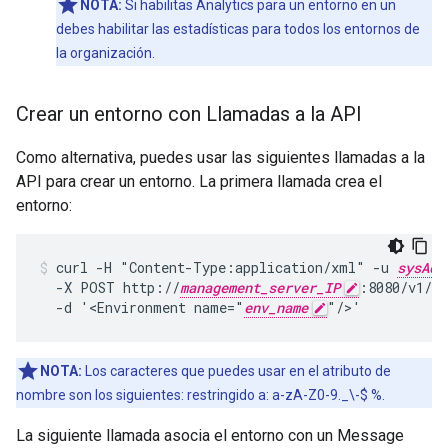
NOTA:
Si habilitas Analytics para un entorno en un
debes habilitar las estadísticas para todos los entornos de
la organización.
Crear un entorno con Llamadas a la API
Como alternativa, puedes usar las siguientes llamadas a la
API para crear un entorno. La primera llamada crea el
entorno:
curl -H "Content-Type:application/xml" -u 
sysAdm
  -X POST http://
management_server_IP
:8080/v1/or
  -d '<Environment name="
env_name
"/>'
NOTA:
Los caracteres que puedes usar en el atributo de
nombre son los siguientes: restringido a: a-zA-Z0-9._\-$ %.
La siguiente llamada asocia el entorno con un Message