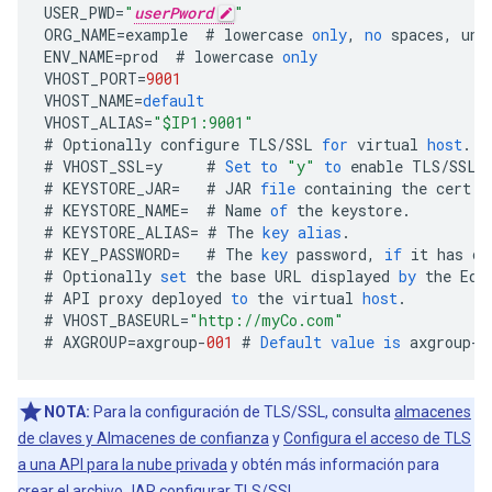
USER_PWD
=
"
userPword
"
ORG_NAME
=
example
#
lowercase
only
,
no
spaces
,
und
ENV_NAME
=
prod
#
lowercase
only
VHOST_PORT
=
9001
VHOST_NAME
=
default
VHOST_ALIAS
=
"$IP1:9001"
#
Optionally
configure
TLS
/
SSL
for
virtual
host
.
#
VHOST_SSL
=
y
#
Set
to
"y"
to
enable
TLS
/
SSL
#
KEYSTORE_JAR
=
#
JAR
file
containing
the
cert
a
#
KEYSTORE_NAME
=
#
Name
of
the
keystore
.
#
KEYSTORE_ALIAS
=
#
The
key
alias
.
#
KEY_PASSWORD
=
#
The
key
password
,
if
it
has
on
#
Optionally
set
the
base
URL
displayed
by
the
Edg
#
API
proxy
deployed
to
the
virtual
host
.
#
VHOST_BASEURL
=
"http://myCo.com"
#
AXGROUP
=
axgroup
-
001
#
Default
value
is
axgroup
-
0
NOTA:
Para la configuración de TLS/SSL, consulta
almacenes
de claves y Almacenes de confianza
y
Configura el acceso de TLS
a una API para la nube privada
y obtén más información para
crear el archivo JAR configurar TLS/SSL.