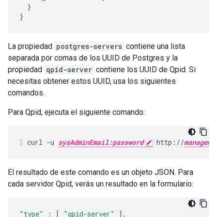
}
}
La propiedad
postgres-servers
contiene una lista
separada por comas de los UUID de Postgres y la
propiedad
qpid-server
contiene los UUID de Qpid. Si
necesitas obtener estos UUID, usa los siguientes
comandos.
Para Qpid, ejecuta el siguiente comando:
curl -u 
sysAdminEmail:password
 http://
manageme
El resultado de este comando es un objeto JSON. Para
cada servidor Qpid, verás un resultado en la formulario:
"type"
:
[
"qpid-server"
],