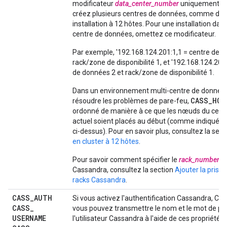
modificateur
data_center_number
uniquement lo
créez plusieurs centres de données, comme déc
installation à 12 hôtes. Pour une installation dan
centre de données, omettez ce modificateur.
Par exemple, '192.168.124.201:1,1 = centre de d
rack/zone de disponibilité 1, et '192.168.124.204
de données 2 et rack/zone de disponibilité 1.
Dans un environnement multi-centre de données
CASS_HOS
résoudre les problèmes de pare-feu,
ordonné de manière à ce que les nœuds du cent
actuel soient placés au début (comme indiqué d
ci-dessus). Pour en savoir plus, consultez la sec
en cluster à 12 hôtes
.
Pour savoir comment spécifier le
rack_number
po
Cassandra, consultez la section
Ajouter la prise
racks Cassandra
.
CASS
_
AUTH
Si vous activez l'authentification Cassandra, 
CASS
_
vous pouvez transmettre le nom et le mot de pa
USERNAME
l'utilisateur Cassandra à l'aide de ces propriétés.