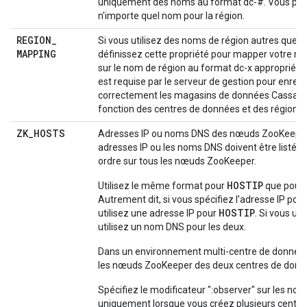
uniquement des noms au format dc-#. Vous pouv
n'importe quel nom pour la région.
REGION
_
Si vous utilisez des noms de région autres que dc-
MAPPING
définissez cette propriété pour mapper votre n
sur le nom de région au format dc-x approprié. C
est requise par le serveur de gestion pour enregi
correctement les magasins de données Cassan
fonction des centres de données et des régions
ZK
_
HOSTS
Adresses IP ou noms DNS des nœuds ZooKeeper
adresses IP ou les noms DNS doivent être listé
ordre sur tous les nœuds ZooKeeper.
HOSTIP
Utilisez le même format pour
que pour
Autrement dit, si vous spécifiez l'adresse IP pou
HOSTIP
utilisez une adresse IP pour
. Si vous uti
utilisez un nom DNS pour les deux.
Dans un environnement multi-centre de données,
les nœuds ZooKeeper des deux centres de donn
Spécifiez le modificateur ":observer" sur les n
uniquement lorsque vous créez plusieurs centre