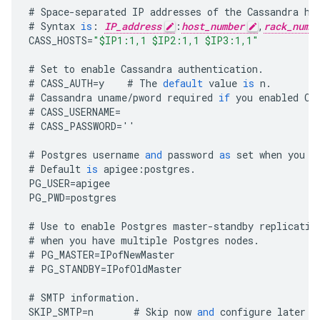
#
Space
-
separated
IP
addresses
of
the
Cassandra
ho
#
Syntax
is
:
IP_address
:
host_number
,
rack_numb
CASS_HOSTS
=
"$IP1:1,1 $IP2:1,1 $IP3:1,1"
#
Set
to
enable
Cassandra
authentication
.
#
CASS_AUTH
=
y
#
The
default
value
is
n
.
#
Cassandra
uname
/
pword
required
if
you
enabled
Ca
#
CASS_USERNAME
=
#
CASS_PASSWORD
=
''
#
Postgres
username
and
password
as
set
when
you
i
#
Default
is
apigee
:
postgres
.
PG_USER
=
apigee
PG_PWD
=
postgres
#
Use
to
enable
Postgres
master
-
standby
replicatio
#
when
you
have
multiple
Postgres
nodes
.
#
PG_MASTER
=
IPofNewMaster
#
PG_STANDBY
=
IPofOldMaster
#
SMTP
information
.
SKIP_SMTP
=
n
#
Skip
now
and
configure
later
b