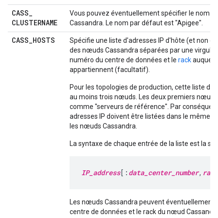
CASS
_
Vous pouvez éventuellement spécifier le nom du
CLUSTERNAME
Cassandra. Le nom par défaut est "Apigee".
CASS
_
HOSTS
Spécifie une liste d'adresses IP d'hôte (et non 
des nœuds Cassandra séparées par une virgule, a
numéro du centre de données et le
rack
auquel i
appartiennent (facultatif).
Pour les topologies de production, cette liste do
au moins trois nœuds. Les deux premiers nœuds 
comme "serveurs de référence". Par conséquent,
adresses IP doivent être listées dans le même or
les nœuds Cassandra.
La syntaxe de chaque entrée de la liste est la sui
IP_address
[:
data_center_number
,
rack
Les nœuds Cassandra peuvent éventuellement sp
centre de données et le rack du nœud Cassandra.