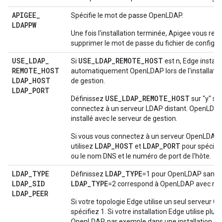
APIGEE
_
Spécifie le mot de passe OpenLDAP.
LDAPPW
Une fois l'installation terminée, Apigee vous 
supprimer le mot de passe du fichier de configur
USE
_
LDAP
_
USE_LDAP_REMOTE_HOST
Si
est n, Edge install
REMOTE
_
HOST
automatiquement OpenLDAP lors de l'installatio
LDAP
_
HOST
de gestion.
LDAP
_
PORT
USE_LDAP_REMOTE_HOST
Définissez
sur "y" si
connectez à un serveur LDAP distant. OpenLDAP
installé avec le serveur de gestion.
Si vous vous connectez à un serveur OpenLDAP d
LDAP_HOST
LDAP_PORT
utilisez
et
pour spécifie
ou le nom DNS et le numéro de port de l'hôte.
LDAP
_
TYPE
LDAP_TYPE
Définissez
=1 pour OpenLDAP sans ré
LDAP
_
SID
LDAP_TYPE
=2 correspond à OpenLDAP avec répl
LDAP
_
PEER
Si votre topologie Edge utilise un seul serveur 
spécifiez 1. Si votre installation Edge utilise plu
OpenLDAP, par exemple dans une installation de