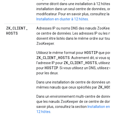
comme décrit dans une installation à 12 hôtes. 
installation dans un seul centre de données, om
modificateur. Pour en savoir plus, consultez la s
Installation en cluster à 12 hôtes
.
ZK
_
CLIENT
_
Adresses IP ou noms DNS des nœuds ZooKeeper 
HOSTS
ce centre de données. Les adresses IP ou les n
doivent être listés dans le même ordre sur tous
ZooKeeper.
HOSTIP
Utilisez le même format pour
que pour
ZK_CLIENT_HOSTS
. Autrement dit, si vous spéc
ZK_CLIENT_HOSTS
l'adresse IP pour
, utilisez 
HOSTIP
pour
. Si vous utilisez un DNS, utilisez 
pour les deux.
Dans une installation de centre de données unique
ZK_HOST
mêmes nœuds que ceux spécifiés par
Dans un environnement multi-centre de données,
que les nœuds ZooKeeper de ce centre de donné
savoir plus, consultez la section
Installation en c
12 hôtes
.