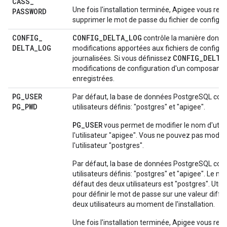
CASS
_
Une fois l'installation terminée, Apigee vous 
PASSWORD
supprimer le mot de passe du fichier de configur
CONFIG
_
CONFIG_DELTA_LOG
contrôle la manière dont l
DELTA
_
LOG
modifications apportées aux fichiers de configur
CONFIG_DELTA
journalisées. Si vous définissez
modifications de configuration d'un composant 
enregistrées.
PG
_
USER
Par défaut, la base de données PostgreSQL co
PG
_
PWD
utilisateurs définis: "postgres" et "apigee".
PG_USER
vous permet de modifier le nom d'utili
l'utilisateur "apigee". Vous ne pouvez pas modifi
l'utilisateur "postgres".
Par défaut, la base de données PostgreSQL co
utilisateurs définis: "postgres" et "apigee". Le m
défaut des deux utilisateurs est "postgres". Utili
pour définir le mot de passe sur une valeur diffé
deux utilisateurs au moment de l'installation.
Une fois l'installation terminée, Apigee vous 