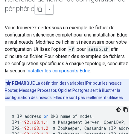
périphérie
Vous trouverez ci-dessous un exemple de fichier de
configuration silencieux complet pour une installation Edge
à neuf nœuds. Modifiez ce fichier si nécessaire pour votre
configuration. Utilisez l'option
-f
pour
setup.sh
afin
d'inclure ce fichier. Pour obtenir des exemples de fichiers
de configuration spécifiques à chaque topologie, consultez
la section
Installer les composants Edge
.
REMARQUE
:La définition des variables IP# pour les nœuds
Router, Message Processor, Qpid et Postgres sert à illustrer la
configuration des nœuds. Elles ne sont pas réellement utilisées.
#
IP
address
or
DNS
name
of
nodes
.
IP1
=
192.168.1.1
#
Management
Server
,
OpenLDAP
,
UI
IP2
=
192.168.1.2
#
ZooKeeper
,
Cassandra
(
IP
addres