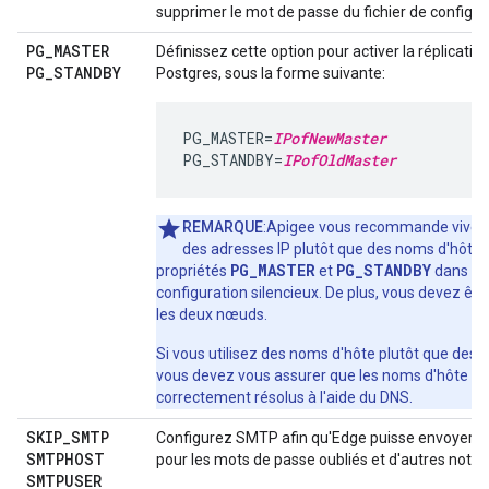
supprimer le mot de passe du fichier de configur
PG
_
MASTER
Définissez cette option pour activer la réplicatio
PG
_
STANDBY
Postgres, sous la forme suivante:
PG_MASTER=
IPofNewMaster
PG_STANDBY=
IPofOldMaster
REMARQUE
:Apigee vous recommande viveme
des adresses IP plutôt que des noms d'hôte 
PG_MASTER
PG_STANDBY
propriétés
et
dans vot
configuration silencieux. De plus, vous devez êtr
les deux nœuds.
Si vous utilisez des noms d'hôte plutôt que des a
vous devez vous assurer que les noms d'hôte so
correctement résolus à l'aide du DNS.
SKIP
_
SMTP
Configurez SMTP afin qu'Edge puisse envoyer d
SMTPHOST
pour les mots de passe oubliés et d'autres notifi
SMTPUSER