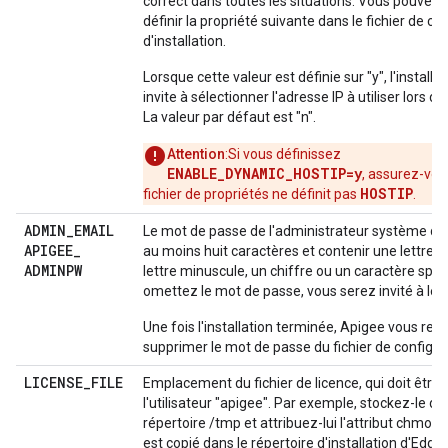
correct dans toutes les situations. Vous pouvez
définir la propriété suivante dans le fichier de co
d'installation.
Lorsque cette valeur est définie sur "y", l'installa
invite à sélectionner l'adresse IP à utiliser lors de 
La valeur par défaut est "n".
Attention
:Si vous définissez
ENABLE_DYNAMIC_HOSTIP=y
, assurez-vou
HOSTIP
fichier de propriétés ne définit pas
.
ADMIN
_
EMAIL
Le mot de passe de l'administrateur système do
APIGEE
_
au moins huit caractères et contenir une lettre 
ADMINPW
lettre minuscule, un chiffre ou un caractère spéci
omettez le mot de passe, vous serez invité à le sa
Une fois l'installation terminée, Apigee vous 
supprimer le mot de passe du fichier de configur
LICENSE
_
FILE
Emplacement du fichier de licence, qui doit être 
l'utilisateur "apigee". Par exemple, stockez-le da
répertoire /tmp et attribuez-lui l'attribut chmod 7
est copié dans le répertoire d'installation d'Edge.