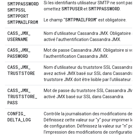
Si les identifiants utilisateur SMTP ne sont pas r
SMTPPASSWORD
SMTPUSER
SMTPPASSWORD
omettez
et
.
SMTPSSL
SMTPPORT
SMTPMAILFROM
Le champ "
" est obligatoire.
SMTPMAILFROM
CASS
_
JMX
_
Nom d'utilisateur Cassandra JMX. Obligatoire si
USERNAME
activé l'authentification Cassandra JMX.
CASS
_
JMX
_
Mot de passe Cassandra JMX. Obligatoire si vou
PASSWORD
l'authentification Cassandra JMX.
CASS
_
JMX
_
Nom d'utilisateur du truststore SSL Cassandra J
TRUSTSTORE
avez activé JMX basé sur SSL dans Cassandra. L
truststore JMX doit être lisible par l'utilisateur A
CASS
_
JMX
_
Mot de passe du truststore SSL Cassandra JMX, 
TRUSTSTORE
_
activé JMX basé sur SSL dans Cassandra.
PASS
CONFIG
_
Contrôle la journalisation des modifications de c
DELTA
_
LOG
Définissez cette valeur sur "y" pour imprimer les
de configuration. Définissez la valeur sur "n" pou
l'impression des modifications de configuration.