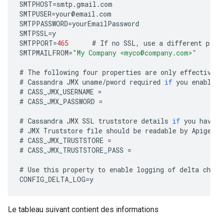
SMTPHOST
=
smtp
.
gmail
.
com
SMTPUSER
=
your
@
email
.
com
SMTPPASSWORD
=
yourEmailPassword
SMTPSSL
=
y
SMTPPORT
=
465
#
If
no
SSL
,
use
a
different
por
SMTPMAILFROM
=
"My Company <myco@company.com>"
#
The
following
four
properties
are
only
effective
#
Cassandra
JMX
uname
/
pword
required
if
you
enable
#
CASS_JMX_USERNAME
=
#
CASS_JMX_PASSWORD
=
#
Cassandra
JMX
SSL
truststore
details
if
you
have
#
JMX
Truststore
file
should
be
readable
by
Apigee
#
CASS_JMX_TRUSTSTORE
=
#
CASS_JMX_TRUSTSTORE_PASS
=
#
Use
this
property
to
enable
logging
of
delta
cha
CONFIG_DELTA_LOG
=
y
Le tableau suivant contient des informations