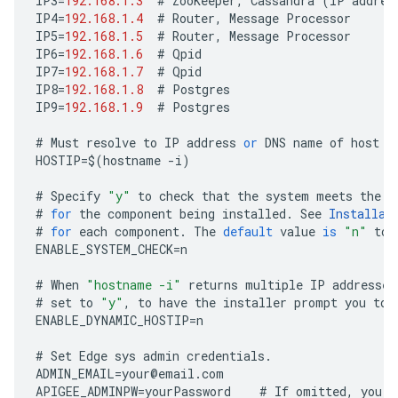
IP3
=
192.168.1.3
#
ZooKeeper
,
Cassandra
(
IP
addres
IP4
=
192.168.1.4
#
Router
,
Message
Processor
IP5
=
192.168.1.5
#
Router
,
Message
Processor
IP6
=
192.168.1.6
#
Qpid
IP7
=
192.168.1.7
#
Qpid
IP8
=
192.168.1.8
#
Postgres
IP9
=
192.168.1.9
#
Postgres
#
Must
resolve
to
IP
address
or
DNS
name
of
host
-
HOSTIP
=
$
(
hostname
-
i
)
#
Specify
"y"
to
check
that
the
system
meets
the
C
#
for
the
component
being
installed
.
See
Installat
#
for
each
component
.
The
default
value
is
"n"
to
ENABLE_SYSTEM_CHECK
=
n
#
When
"hostname -i"
returns
multiple
IP
addresses
#
set
to
"y"
,
to
have
the
installer
prompt
you
to
ENABLE_DYNAMIC_HOSTIP
=
n
#
Set
Edge
sys
admin
credentials
.
ADMIN_EMAIL
=
your
@
email
.
com
APIGEE_ADMINPW
=
yourPassword
#
If
omitted
,
you
a