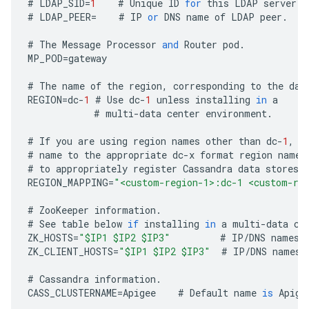
#
LDAP_SID
=
1
#
Unique
ID
for
this
LDAP
server
.
#
LDAP_PEER
=
#
IP
or
DNS
name
of
LDAP
peer
.
#
The
Message
Processor
and
Router
pod
.
MP_POD
=
gateway
#
The
name
of
the
region
,
corresponding
to
the
dat
REGION
=
dc
-
1
#
Use
dc
-
1
unless
installing
in
a
#
multi
-
data
center
environment
.
#
If
you
are
using
region
names
other
than
dc
-
1
,
d
#
name
to
the
appropriate
dc
-
x
format
region
name
.
#
to
appropriately
register
Cassandra
data
stores
REGION_MAPPING
=
"<custom-region-1>:dc-1 <custom-re
#
ZooKeeper
information
.
#
See
table
below
if
installing
in
a
multi
-
data
ce
ZK_HOSTS
=
"$IP1 $IP2 $IP3"
#
IP
/
DNS
names
ZK_CLIENT_HOSTS
=
"$IP1 $IP2 $IP3"
#
IP
/
DNS
names
#
Cassandra
information
.
CASS_CLUSTERNAME
=
Apigee
#
Default
name
is
Apige