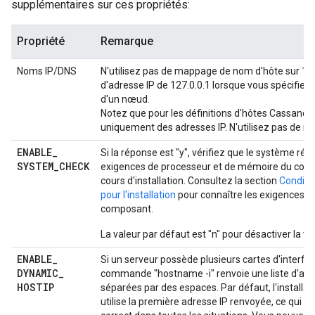
supplémentaires sur ces propriétés:
Propriété
Remarque
Noms IP/DNS
N'utilisez pas de mappage de nom d'hôte sur 127
d'adresse IP de 127.0.0.1 lorsque vous spécifiez 
d'un nœud.
Notez que pour les définitions d'hôtes Cassandra,
uniquement des adresses IP. N'utilisez pas de 
ENABLE
_
Si la réponse est "y", vérifiez que le système ré
SYSTEM
_
CHECK
exigences de processeur et de mémoire du com
cours d'installation. Consultez la section
Conditi
pour l'installation
pour connaître les exigences 
composant.
La valeur par défaut est "n" pour désactiver la vér
ENABLE
_
Si un serveur possède plusieurs cartes d'interfac
DYNAMIC
_
commande "hostname -i" renvoie une liste d'adr
HOSTIP
séparées par des espaces. Par défaut, l'installa
utilise la première adresse IP renvoyée, ce qui p