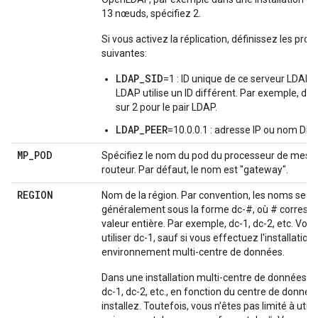
13 nœuds, spécifiez 2.
Si vous activez la réplication, définissez les prop
suivantes:
LDAP_SID
=1 : ID unique de ce serveur LDAP
LDAP utilise un ID différent. Par exemple, déf
sur 2 pour le pair LDAP.
LDAP_PEER
=10.0.0.1 : adresse IP ou nom DNS
MP
_
POD
Spécifiez le nom du pod du processeur de mess
routeur. Par défaut, le nom est "gateway".
REGION
Nom de la région. Par convention, les noms se p
généralement sous la forme dc-#, où # corresp
valeur entière. Par exemple, dc-1, dc-2, etc. Vo
utiliser dc-1, sauf si vous effectuez l'installatio
environnement multi-centre de données.
Dans une installation multi-centre de données, la
dc-1, dc-2, etc., en fonction du centre de donné
installez. Toutefois, vous n'êtes pas limité à utili