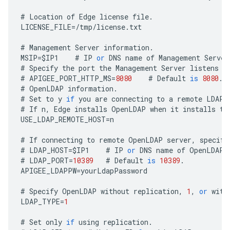
#
Location
of
Edge
license
file
.
LICENSE_FILE
=
/
tmp
/
license
.
txt
#
Management
Server
information
.
MSIP
=
$
IP1
#
IP
or
DNS
name
of
Management
Server
#
Specify
the
port
the
Management
Server
listens
o
#
APIGEE_PORT_HTTP_MS
=
8080
#
Default
is
8080
.
#
OpenLDAP
information
.
#
Set
to
y
if
you
are
connecting
to
a
remote
LDAP
#
If
n
,
Edge
installs
OpenLDAP
when
it
installs
th
USE_LDAP_REMOTE_HOST
=
n
#
If
connecting
to
remote
OpenLDAP
server
,
specify
#
LDAP_HOST
=
$
IP1
#
IP
or
DNS
name
of
OpenLDAP
#
LDAP_PORT
=
10389
#
Default
is
10389
.
APIGEE_LDAPPW
=
yourLdapPassword
#
Specify
OpenLDAP
without
replication
,
1
,
or
with
LDAP_TYPE
=
1
#
Set
only
if
using
replication
.