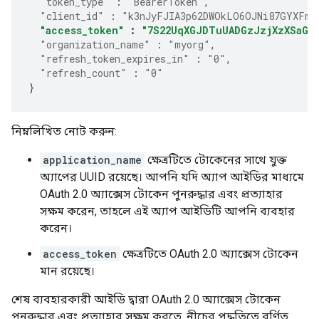
"token_type"
:
"BearerToken"
,
"client_id"
:
"k3nJyFJIA3p62DWOkLO6OJNi87GYXFmP
"access_token"
:
"7S22UqXGJDTuUADGzJzjXzXSaGJ
"organization_name"
:
"myorg"
,
"refresh_token_expires_in"
:
"0"
,
"refresh_count"
:
"0"
}
নিম্নলিখিত নোট করুন:
application_name
ক্ষেত্রটিতে টোকেনের সাথে যুক্ত
অ্যাপের UUID রয়েছে। আপনি যদি অ্যাপ আইডির মাধ্যমে
OAuth 2.0 অ্যাক্সেস টোকেন পুনরুদ্ধার এবং প্রত্যাহার
সক্ষম করেন, তাহলে এই অ্যাপ আইডিটি আপনি ব্যবহার
করেন।
access_token
ক্ষেত্রটিতে OAuth 2.0 অ্যাক্সেস টোকেন
মান রয়েছে।
শেষ ব্যবহারকারী আইডি দ্বারা OAuth 2.0 অ্যাক্সেস টোকেন
পুনরুদ্ধার এবং প্রত্যাহার সক্ষম করতে, নীচের পদ্ধতিতে বর্ণিত