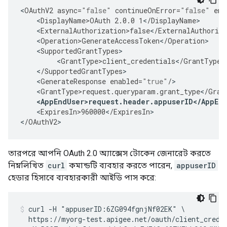
<
OAuthV2
async
=
"false"
continueOnError
=
"false"
ena
<
DisplayName>OAuth
2.0.0
1
<
/
DisplayName
<
ExternalAuthorization>false
<
/
ExternalAuthoriza
<
Operation>GenerateAccessToken
<
/
Operation
<
SupportedGrantTypes
<
GrantType>client_credentials
<
/
GrantType
<
/
SupportedGrantTypes
<
GenerateResponse
enabled
=
"true"
/
<
GrantType>request
.
queryparam
.
grant_type
<
/
Gran
<
AppEndUser>request
.
header
.
appuserID
<
/
AppEn
<
ExpiresIn>960000
<
/
ExpiresIn
>

<
/
OAuthV2
>
তারপরে আপনি OAuth 2.0 অ্যাক্সেস টোকেন জেনারেট করতে
নিম্নলিখিত
curl
কমান্ডটি ব্যবহার করতে পারেন,
appuserID
হেডার হিসাবে ব্যবহারকারী আইডি পাস করে:
curl -H "appuserID:6ZG094fgnjNf02EK" \

  https://myorg-test.apigee.net/oauth/client_creden