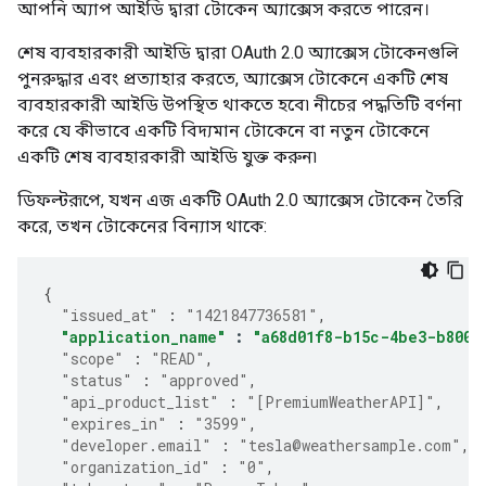
আপনি অ্যাপ আইডি দ্বারা টোকেন অ্যাক্সেস করতে পারেন।
শেষ ব্যবহারকারী আইডি দ্বারা OAuth 2.0 অ্যাক্সেস টোকেনগুলি
পুনরুদ্ধার এবং প্রত্যাহার করতে, অ্যাক্সেস টোকেনে একটি শেষ
ব্যবহারকারী আইডি উপস্থিত থাকতে হবে৷ নীচের পদ্ধতিটি বর্ণনা
করে যে কীভাবে একটি বিদ্যমান টোকেনে বা নতুন টোকেনে
একটি শেষ ব্যবহারকারী আইডি যুক্ত করুন৷
ডিফল্টরূপে, যখন এজ একটি OAuth 2.0 অ্যাক্সেস টোকেন তৈরি
করে, তখন টোকেনের বিন্যাস থাকে:
{
"issued_at"
:
"1421847736581"
,
"application_name"
:
"a68d01f8-b15c-4be3-b800-
"scope"
:
"READ"
,
"status"
:
"approved"
,
"api_product_list"
:
"[PremiumWeatherAPI]"
,
"expires_in"
:
"3599"
,
"developer.email"
:
"tesla@weathersample.com"
,
"organization_id"
:
"0"
,