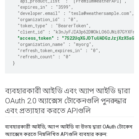
"api_product_list"
:
"[PremiumWeatherAPI]"
,
"expires_in"
:
"3599"
,
"developer.email"
:
"tesla@weathersample.com"
,
"organization_id"
:
"0"
,
"token_type"
:
"BearerToken"
,
"client_id"
:
"k3nJyFJIA3p62DWOkLO6OJNi87GYXFmP
"access_token"
:
"7S22UqXGJDTuUADGzJzjXzXSaGJ
"organization_name"
:
"myorg"
,
"refresh_token_expires_in"
:
"0"
,
"refresh_count"
:
"0"
}
ব্যবহারকারী আইডি এবং অ্যাপ আইডি দ্বারা
OAuth 2
.
0 অ্যাক্সেস টোকেনগুলি পুনরুদ্ধার
এবং প্রত্যাহার করতে APIগুলি
ব্যবহারকারী আইডি, অ্যাপ আইডি বা উভয় দ্বারা OAuth টোকেন
অ্যাক্সেস করতে নিম্নলিখিত APIগুলি ব্যবহার করুন: