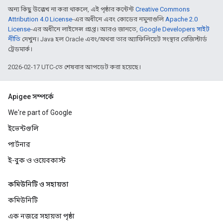
অন্য কিছু উল্লেখ না করা থাকলে, এই পৃষ্ঠার কন্টেন্ট
Creative Commons
Attribution 4.0 License
-এর অধীনে এবং কোডের নমুনাগুলি
Apache 2.0
License
-এর অধীনে লাইসেন্স প্রাপ্ত। আরও জানতে,
Google Developers সাইট
নীতি
দেখুন। Java হল Oracle এবং/অথবা তার অ্যাফিলিয়েট সংস্থার রেজিস্টার্ড
ট্রেডমার্ক।
2026-02-17 UTC-তে শেষবার আপডেট করা হয়েছে।
Apigee সম্পর্কে
We're part of Google
ইভেন্টগুলি
পার্টনার
ই-বুক ও ওয়েবকাস্ট
কমিউনিটি ও সহায়তা
কমিউনিটি
এক নজরে সহায়তা পৃষ্ঠা